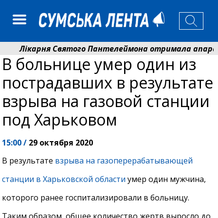
Лікарня Святого Пантелеймона отримала апарат УЗ
В больнице умер один из
Артем Кобзар вручив родинам 20 полеглих Героїв ві
пострадавших в результате
взрыва на газовой станции
под Харьковом
15:00 /
29 октября 2020
В результате
взрыва на газоперерабатывающей
станции в Харьковской области
умер один мужчина,
которого ранее госпитализировали в больницу.
Таким образом, общее количество жертв выросло до