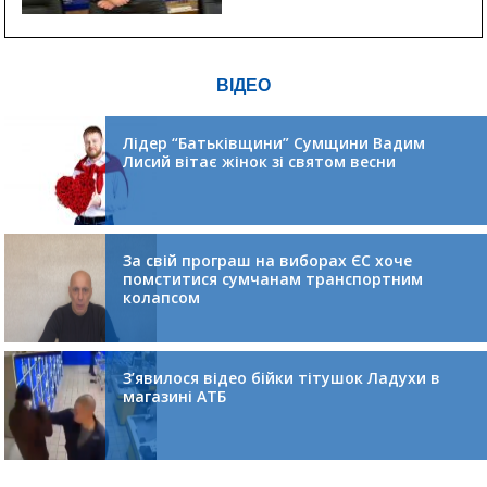
ВІДЕО
Лідер “Батьківщини” Сумщини Вадим
Лисий вітає жінок зі святом весни
За свій програш на виборах ЄС хоче
помститися сумчанам транспортним
колапсом
З’явилося відео бійки тітушок Ладухи в
магазині АТБ