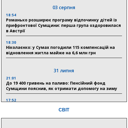
03 серпня
18:54
Романько розширює програму відпочинку дітей із
прифронтової Сумщини: перша група оздоровилася
в Австрії
18:30
Ніколаєнко: у Сумах погодили 115 компенсацій на
відновлення житла майже на 6,6 млн грн
31 липня
21:01
До 19 400 гривень на паливо: Пенсійний фонд
Сумщини пояснив, як отримати допомогу на зиму
17:52
«Укрексімбанк» припиняє виплату пенсій: у
СВІТ
Пенсійному фонді Сумщини пояснили, що робити
людям
11:00