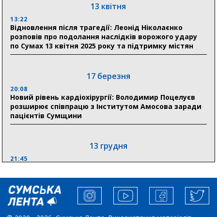
13 квітня
13:22
28 липня
Відновлення після трагедії: Леонід Ніколаєнко
розповів про подолання наслідків ворожого удару
19:07
по Сумах 13 квітня 2025 року та підтримку містян
Соціальні виплати без затримок: Пенсійний фонд
Сумщини профінансував 2,5 млрд грн у липні
17 березня
18:49
У Сумах завершили першочергові роботи після
20:08
атак: Ніколаєнко підбив підсумки ліквідації
Новий рівень кардіохірургії: Володимир Поцелуєв
наслідків
розширює співпрацю з Інститутом Амосова заради
пацієнтів Сумщини
13 грудня
21:45
“Внесення змін до процедури публічних закупівель має
збільшити завантаження стратегічних українських
виробників”, – нардеп Максим Гузенко
04 листопада