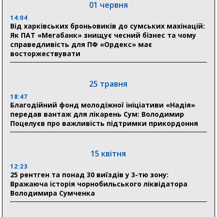
01 червня
Артем Кобзар вручив родинам 20 полеглих Героїв
відзнаки «Почесного громадянина міста Суми»
14:04
Від харківських броньовиків до сумських махінацій:
Як ПАТ «Мегабанк» знищує чесний бізнес та чому
справедливість для ПФ «Ордекс» має
30 липня
восторжествувати
19:38
Сумська клінічна лікарня Святого Пантелеймона
здобула головну відзнаку в медичній сфері України
25 травня
18:47
18:33
Благодійний фонд молодіжної ініціативи «Надія»
Олексій Романько долучився до обговорення Плану
передав вантаж для лікарень Сум: Володимир
стійкості Сумщини з Прем’єр-міністром
Поцелуєв про важливість підтримки прикордоння
18:11
Місто посилює міжнародну співпрацю: Суми
отримали 12 потужних станцій для Пунктів обігріву
15 квітня
12:23
25 рентген та понад 30 виїздів у 3-тю зону:
29 липня
Вражаюча історія чорнобильського ліквідатора
Володимира Сумченка
18:13
Лікарня Святого Пантелеймона отримала нову
побутову техніку для комфорту пацієнтів