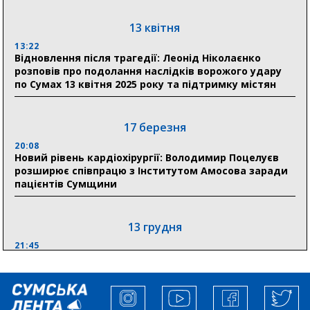
13 квітня
11:00
Артем Кобзар вручив родинам 20 полеглих Героїв
13:22
відзнаки «Почесного громадянина міста Суми»
Відновлення після трагедії: Леонід Ніколаєнко
розповів про подолання наслідків ворожого удару
по Сумах 13 квітня 2025 року та підтримку містян
30 липня
19:38
Сумська клінічна лікарня Святого Пантелеймона
17 березня
здобула головну відзнаку в медичній сфері України
20:08
Новий рівень кардіохірургії: Володимир Поцелуєв
18:33
розширює співпрацю з Інститутом Амосова заради
Олексій Романько долучився до обговорення Плану
пацієнтів Сумщини
стійкості Сумщини з Прем’єр-міністром
13 грудня
21:45
“Внесення змін до процедури публічних закупівель має
збільшити завантаження стратегічних українських
виробників”, – нардеп Максим Гузенко