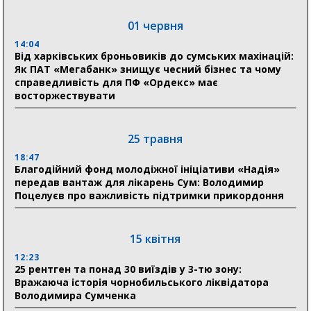
прифронтових громад
01 червня
14:04
03 серпня
Від харківських броньовиків до сумських махінацій:
18:54
Як ПАТ «Мегабанк» знищує чесний бізнес та чому
Романько розширює програму відпочинку дітей із
справедливість для ПФ «Ордекс» має
прифронтової Сумщини: перша група оздоровилася
восторжествувати
в Австрії
18:30
25 травня
Ніколаєнко: у Сумах погодили 115 компенсацій на
відновлення житла майже на 6,6 млн грн
18:47
Благодійний фонд молодіжної ініціативи «Надія»
передав вантаж для лікарень Сум: Володимир
Поцелуєв про важливість підтримки прикордоння
31 липня
21:01
До 19 400 гривень на паливо: Пенсійний фонд
15 квітня
Сумщини пояснив, як отримати допомогу на зиму
12:23
25 рентген та понад 30 виїздів у 3-тю зону:
17:52
Вражаюча історія чорнобильського ліквідатора
«Укрексімбанк» припиняє виплату пенсій: у
Володимира Сумченка
Пенсійному фонді Сумщини пояснили, що робити
людям