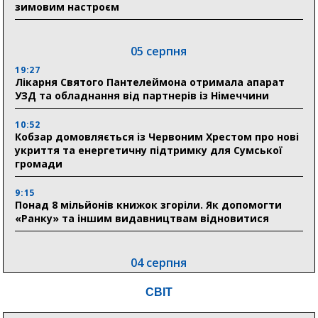
зимовим настроєм
05 серпня
19:27
Лікарня Святого Пантелеймона отримала апарат
УЗД та обладнання від партнерів із Німеччини
10:52
Кобзар домовляється із Червоним Хрестом про нові
укриття та енергетичну підтримку для Сумської
громади
9:15
Понад 8 мільйонів книжок згоріли. Як допомогти
«Ранку» та іншим видавництвам відновитися
04 серпня
20:41
СВІТ
Пенсійний фонд Сумщини спрямував 0,2 млрд грн
на пенсії, страхові виплати та підтримку