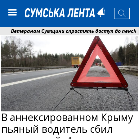
Ветеранам Сумщини спростять доступ до пенсій і в
Романько розширює програму відпочинку дітей із при
В аннексированном Крыму
пьяный водитель сбил