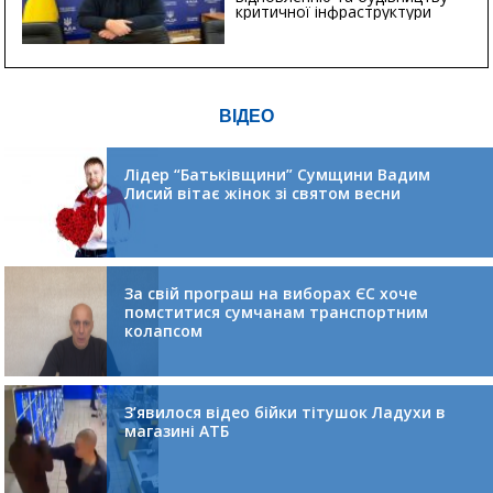
критичної інфраструктури
ВІДЕО
Лідер “Батьківщини” Сумщини Вадим
Лисий вітає жінок зі святом весни
За свій програш на виборах ЄС хоче
помститися сумчанам транспортним
колапсом
З’явилося відео бійки тітушок Ладухи в
магазині АТБ