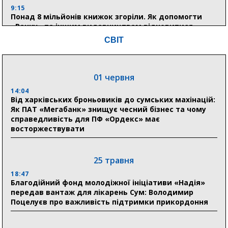
9:15
Понад 8 мільйонів книжок згоріли. Як допомогти
«Ранку» та іншим видавництвам відновитися
СВІТ
04 серпня
20:41
01 червня
Пенсійний фонд Сумщини спрямував 0,2 млрд грн
на пенсії, страхові виплати та підтримку
14:04
прифронтових громад
Від харківських броньовиків до сумських махінацій:
Як ПАТ «Мегабанк» знищує чесний бізнес та чому
справедливість для ПФ «Ордекс» має
восторжествувати
03 серпня
18:54
Романько розширює програму відпочинку дітей із
25 травня
прифронтової Сумщини: перша група оздоровилася
в Австрії
18:47
Благодійний фонд молодіжної ініціативи «Надія»
передав вантаж для лікарень Сум: Володимир
18:30
Поцелуєв про важливість підтримки прикордоння
Ніколаєнко: у Сумах погодили 115 компенсацій на
відновлення житла майже на 6,6 млн грн