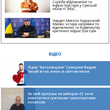
Служби відновлення та
інфраструктури у Сумській
області: Хіба...
Нардеп Микола Задорожній:
Маємо чотири напрямки по
відновленню та будівництву
критичної інфраструктури
ВІДЕО
Лідер “Батьківщини” Сумщини Вадим
Лисий вітає жінок зі святом весни
За свій програш на виборах ЄС хоче
помститися сумчанам транспортним
колапсом