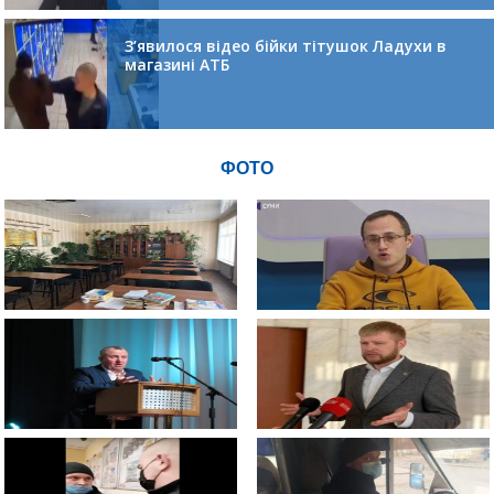
З’явилося відео бійки тітушок Ладухи в
магазині АТБ
ФОТО