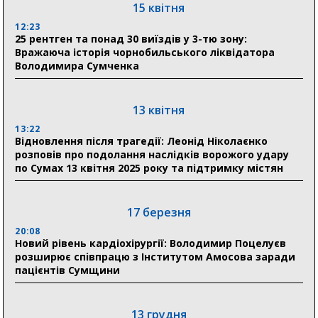
15 квітня
31 липня
12:23
25 рентген та понад 30 виїздів у 3-тю зону:
21:01
Вражаюча історія чорнобильського ліквідатора
До 19 400 гривень на паливо: Пенсійний фонд
Володимира Сумченка
Сумщини пояснив, як отримати допомогу на зиму
17:52
«Укрексімбанк» припиняє виплату пенсій: у
13 квітня
Пенсійному фонді Сумщини пояснили, що робити
13:22
людям
Відновлення після трагедії: Леонід Ніколаєнко
розповів про подолання наслідків ворожого удару
11:00
по Сумах 13 квітня 2025 року та підтримку містян
Артем Кобзар вручив родинам 20 полеглих Героїв
відзнаки «Почесного громадянина міста Суми»
17 березня
20:08
30 липня
Новий рівень кардіохірургії: Володимир Поцелуєв
19:38
розширює співпрацю з Інститутом Амосова заради
Сумська клінічна лікарня Святого Пантелеймона
пацієнтів Сумщини
здобула головну відзнаку в медичній сфері України
13 грудня