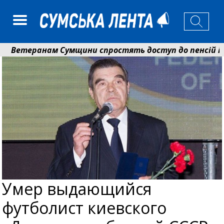
етеранам Сумщини спростять доступ до пенсій і вип
оманько розширює програму відпочинку дітей із приф
Умер выдающийся
футболист киевского