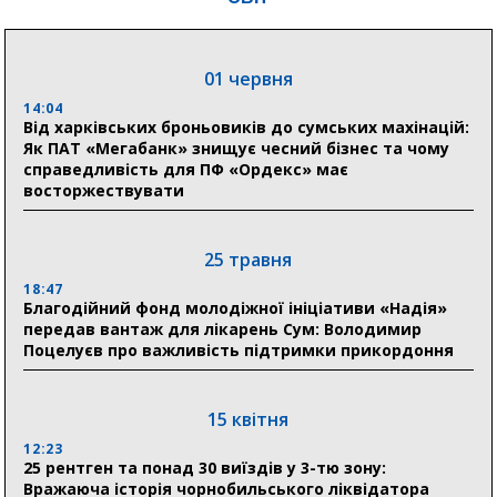
на пенсії, страхові виплати та підтримку
прифронтових громад
01 червня
14:04
03 серпня
Від харківських броньовиків до сумських махінацій:
18:54
Як ПАТ «Мегабанк» знищує чесний бізнес та чому
Романько розширює програму відпочинку дітей із
справедливість для ПФ «Ордекс» має
прифронтової Сумщини: перша група оздоровилася
восторжествувати
в Австрії
18:30
25 травня
Ніколаєнко: у Сумах погодили 115 компенсацій на
відновлення житла майже на 6,6 млн грн
18:47
Благодійний фонд молодіжної ініціативи «Надія»
передав вантаж для лікарень Сум: Володимир
Поцелуєв про важливість підтримки прикордоння
31 липня
21:01
До 19 400 гривень на паливо: Пенсійний фонд
15 квітня
Сумщини пояснив, як отримати допомогу на зиму
12:23
25 рентген та понад 30 виїздів у 3-тю зону:
17:52
Вражаюча історія чорнобильського ліквідатора
«Укрексімбанк» припиняє виплату пенсій: у