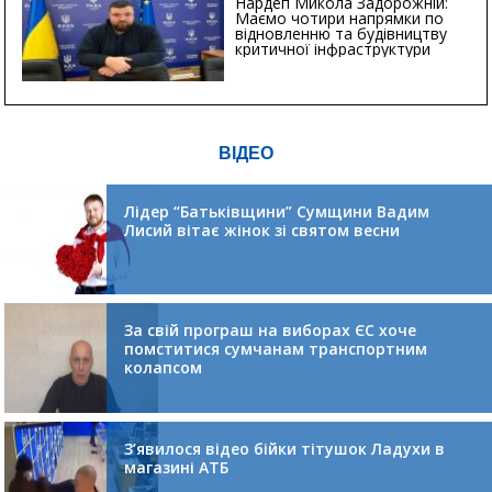
Нардеп Микола Задорожній:
Маємо чотири напрямки по
відновленню та будівництву
критичної інфраструктури
ВІДЕО
Лідер “Батьківщини” Сумщини Вадим
Лисий вітає жінок зі святом весни
За свій програш на виборах ЄС хоче
помститися сумчанам транспортним
колапсом
З’явилося відео бійки тітушок Ладухи в
магазині АТБ