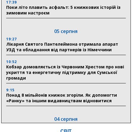
17:39
Поки літо плавить асфальт: 5 книжкових історій із
зимовим настроєм
05 серпня
19:27
Лікарня Святого Пантелеймона отримала апарат
УЗД та обладнання від партнерів із Німеччини
10:52
Кобзар домовляється із Червоним Хрестом про нові
укриття та енергетичну підтримку для Сумської
громади
9:15
Понад 8 мільйонів книжок згоріли. Як допомогти
«Ранку» та іншим видавництвам відновитися
04 серпня
20:41
СВІТ
Пенсійний фонд Сумщини спрямував 0,2 млрд грн