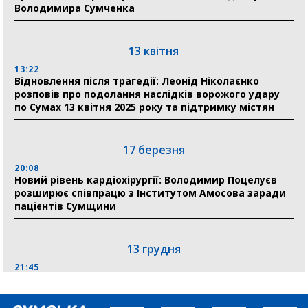
Володимира Сумченка
Пенсійному фонді Сумщини пояснили, що робити
людям
13 квітня
11:00
Артем Кобзар вручив родинам 20 полеглих Героїв
13:22
відзнаки «Почесного громадянина міста Суми»
Відновлення після трагедії: Леонід Ніколаєнко
розповів про подолання наслідків ворожого удару
по Сумах 13 квітня 2025 року та підтримку містян
30 липня
19:38
Сумська клінічна лікарня Святого Пантелеймона
17 березня
здобула головну відзнаку в медичній сфері України
20:08
Новий рівень кардіохірургії: Володимир Поцелуєв
18:33
розширює співпрацю з Інститутом Амосова заради
Олексій Романько долучився до обговорення Плану
пацієнтів Сумщини
стійкості Сумщини з Прем’єр-міністром
13 грудня
21:45
“Внесення змін до процедури публічних закупівель має
збільшити завантаження стратегічних українських
виробників”, – нардеп Максим Гузенко