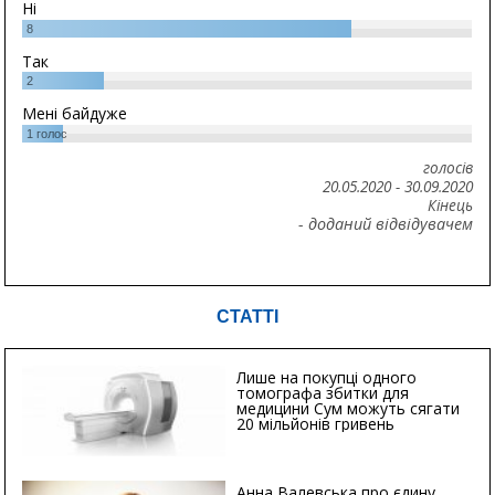
Ні
8
Так
2
Мені байдуже
1
голос
голосів
20.05.2020
-
30.09.2020
Кінець
- доданий відвідувачем
СТАТТІ
Лише на покупці одного
томографа збитки для
медицини Сум можуть сягати
20 мільйонів гривень
Анна Валевська про єдину