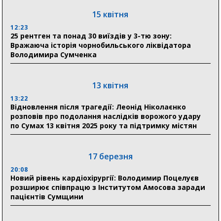
Місто посилює міжнародну співпрацю: Суми
отримали 12 потужних станцій для Пунктів обігріву
15 квітня
12:23
25 рентген та понад 30 виїздів у 3-тю зону:
29 липня
Вражаюча історія чорнобильського ліквідатора
Володимира Сумченка
18:13
Лікарня Святого Пантелеймона отримала нову
побутову техніку для комфорту пацієнтів
13 квітня
13:22
28 липня
Відновлення після трагедії: Леонід Ніколаєнко
розповів про подолання наслідків ворожого удару
19:07
по Сумах 13 квітня 2025 року та підтримку містян
Соціальні виплати без затримок: Пенсійний фонд
Сумщини профінансував 2,5 млрд грн у липні
17 березня
18:49
У Сумах завершили першочергові роботи після
20:08
атак: Ніколаєнко підбив підсумки ліквідації
Новий рівень кардіохірургії: Володимир Поцелуєв
наслідків
розширює співпрацю з Інститутом Амосова заради
пацієнтів Сумщини