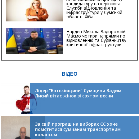
кандидатуру на керівника
Служби відновлення та
інфраструктури у Сумській
області: Хіба...
Нардеп Микола Задорожній:
Маємо чотири напрямки по
відновленню та будівництву
критичної інфраструктури
ВІДЕО
Лідер “Батьківщини” Сумщини Вадим
Лисий вітає жінок зі святом весни
За свій програш на виборах ЄС хоче
помститися сумчанам транспортним
колапсом