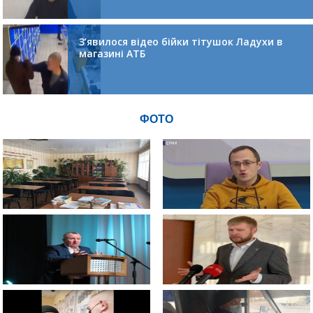
З’явилося відео бійки тітушок Ладухи в
магазині АТБ
ФОТО