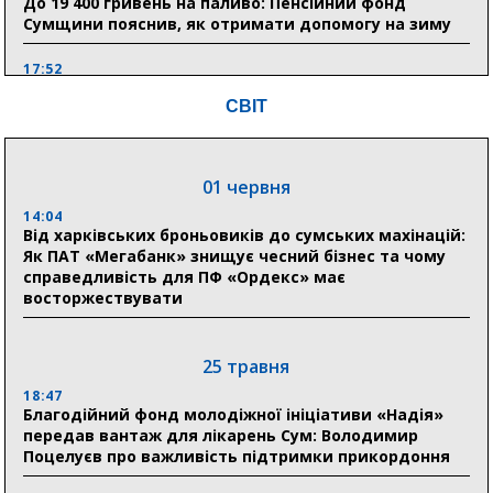
До 19 400 гривень на паливо: Пенсійний фонд
Сумщини пояснив, як отримати допомогу на зиму
17:52
«Укрексімбанк» припиняє виплату пенсій: у
СВІТ
Пенсійному фонді Сумщини пояснили, що робити
людям
11:00
01 червня
Артем Кобзар вручив родинам 20 полеглих Героїв
відзнаки «Почесного громадянина міста Суми»
14:04
Від харківських броньовиків до сумських махінацій:
Як ПАТ «Мегабанк» знищує чесний бізнес та чому
справедливість для ПФ «Ордекс» має
30 липня
восторжествувати
19:38
Сумська клінічна лікарня Святого Пантелеймона
здобула головну відзнаку в медичній сфері України
25 травня
18:47
18:33
Благодійний фонд молодіжної ініціативи «Надія»
Олексій Романько долучився до обговорення Плану
передав вантаж для лікарень Сум: Володимир
стійкості Сумщини з Прем’єр-міністром
Поцелуєв про важливість підтримки прикордоння
18:11