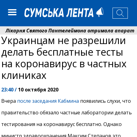
ікарня Святого Пантелеймона отримала апарат УЗД т
Украинцам не разрешили
ртем Кобзар вручив родинам 20 полеглих Героїв відзн
делать бесплатные тесты
на коронавирус в частных
клиниках
23:40 /
10 октября 2020
Вчера
после заседания Кабмина
появились слухи, что
правительство обязало частные лаборатории делать
тестирования на коронавирус бесплатно. Однако
министр здравоохранения Максим Степанов это