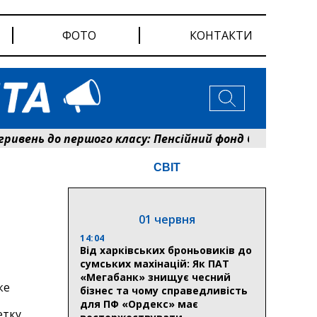
ФОТО
КОНТАКТИ
вень до першого класу: Пенсійний фонд Сумщини розп
СВІТ
01 червня
14:04
Від харківських броньовиків до
сумських махінацій: Як ПАТ
«Мегабанк» знищує чесний
ке
бізнес та чому справедливість
для ПФ «Ордекс» має
етку