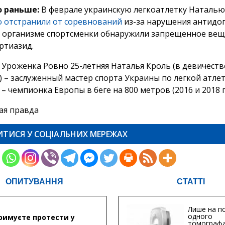
о раньше:
В феврале украинскую легкоатлетку Наталь
 отстранили от соревнований
из-за нарушения антидо
В организме спортсменки обнаружили запрещенное вещ
ртиазид.
Уроженка Ровно 25-летняя Наталья Кроль (в девичеств
 – заслуженный мастер спорта Украины по легкой атлет
 чемпионка Европы в беге на 800 метров (2016 и 2018 г
ая правда
ИТИСЯ У СОЦІАЛЬНИХ МЕРЕЖАХ
ОПИТУВАННЯ
СТАТТІ
Лише на по
одного
римуєте протести у
томографа