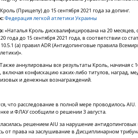
роль (Прищепу) до 15 сентября 2021 года за допинг.
к:
Федерация легкой атлетики Украины
о:
«Наталья Кроль дисквалифицирована на 20 месяцев, с
20 года до 15 сентября 2021 года, в соответствии со ст
d 10.5.1 (a) правил ADR (Антидопинговые правила Всеми
летики)».
Также аннулированы все результаты Кроль, начиная с 1
а, включая конфискацию каких-либо титулов, наград, ме
ризовых и денежных вознаграждений.
ся, что расследование в полной мере проводилось AIU.
нке и ФЛАУ сообщили о решении 3 августа.
гласилась решением AIU за нарушение антидопинговых 
сь от права на заслушивание в Дисциплинарном трибун