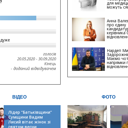
?
для медиц
можуть ся
мільйонів 
Анна Вале
про єдину
кандидату
керівника
відновленн
йдуже
інфраструк
Сумській о
Хіба...
Нардеп Ми
голосів
Задорожні
Маємо чо
20.05.2020
-
30.09.2020
напрямки 
Кінець
відновлен
- доданий відвідувачем
будівницт
критичної
інфрастру
ВІДЕО
ФОТО
Лідер “Батьківщини”
Сумщини Вадим
Лисий вітає жінок зі
святом весни