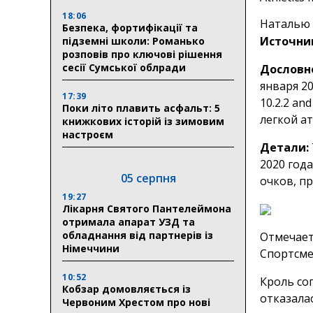
18:06
Наталью К
Безпека, фортифікації та
Источни
підземні школи: Романько
розповів про ключові рішення
сесії Сумської облради
Дословн
января 20
17:39
10.2.2 an
Поки літо плавить асфальт: 5
легкой ат
книжкових історій із зимовим
настроєм
Детали:
2020 год
05 серпня
очков, п
19:27
Лікарня Святого Пантелеймона
отримала апарат УЗД та
обладнання від партнерів із
Отмечает
Німеччини
Спортсме
10:52
Кроль со
Кобзар домовляється із
отказала
Червоним Хрестом про нові