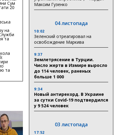
ини Сум
Максим Гузенко
гати 20
гривень
вська
04 листопада
ру на
10:02
 Служби
Зеленский отреагировал на
я та
освобождение Маркива
тури у
бласті:
кола
9:37
й:
Землетрясение в Турции.
тири
Число жертв в Измире выросло
по
ню та
до 114 человек, раненых
ву
больше 1 000
ктури
9:34
Новый антирекорд. В Украине
за сутки Covid-19 подтвердился
у 9 524 человек
03 листопада
17:52