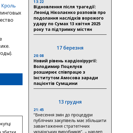
13:22
ю
Кроль
Відновлення після трагедії:
пинговых
Леонід Ніколаєнко розповів про
подолання наслідків ворожого
ество
удару по Сумах 13 квітня 2025
року та підтримку містян
е
ике.
17 березня
оды).
20:08
Новий рівень кардіохірургії:
Володимир Поцелуєв
розширює співпрацю з
Інститутом Амосова заради
пацієнтів Сумщини
13 грудня
21:45
“Внесення змін до процедури
публічних закупівель має збільшити
купці
завантаження стратегічних
українських виробників”, – нардеп
 збитки