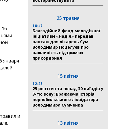
восторжествувати
25 травня
18:47
 16
Благодійний фонд молодіжної
атьями
ініціативи «Надія» передав
вантаж для лікарень Сум:
рной
Володимир Поцелуєв про
важливість підтримки
прикордоння
6 января
далей,
15 квітня
12:23
25 рентген та понад 30 виїздів у
3-тю зону: Вражаюча історія
чорнобильського ліквідатора
Володимира Сумченка
правил и
але.
13 квітня