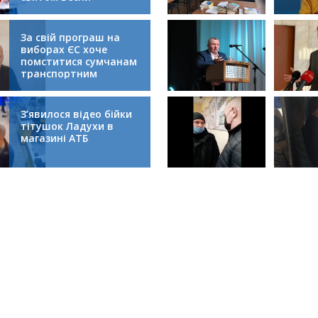
За свій програш на
виборах ЄС хоче
помститися сумчанам
транспортним
колапсом
З’явилося відео бійки
тітушок Ладухи в
магазині АТБ