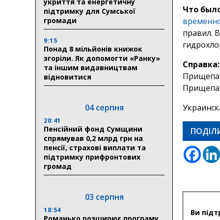
укриття та енергетичну
Что был
підтримку для Сумської
громади
временно
правил. 
9:15
гидрохло
Понад 8 мільйонів книжок
згоріли. Як допомогти «Ранку»
Справка:
та іншим видавництвам
Прищепа)
відновитися
Прищепа –
04 серпня
Украинск
20:41
Пенсійний фонд Сумщини
ПОДІЛ
спрямував 0,2 млрд грн на
пенсії, страхові виплати та
підтримку прифронтових
громад
03 серпня
18:54
Ви підт
Романько розширює програму