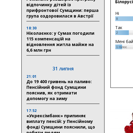
Білорусі
відпочинку дітей із
прифронтової Сумщини: перша
Ні
група оздоровилася в Австрії
8
Так
18:30
Ніколаєнко: у Сумах погодили
2
115 компенсацій на
Мені ба
відновлення житла майже на
1
голос
6,6 млн грн
31 липня
21:01
До 19 400 гривень на паливо:
Пенсійний фонд Сумщини
пояснив, як отримати
допомогу на зиму
17:52
«Укрексімбанк» припиняє
виплату пенсій: у Пенсійному
фонді Сумщини пояснили, що
робити людям