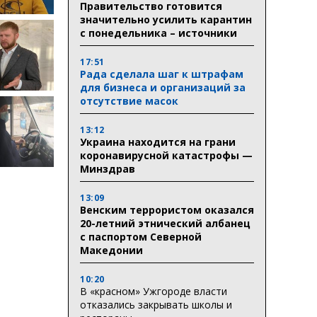
Правительство готовится
значительно усилить карантин
с понедельника – источники
17:51
Рада сделала шаг к штрафам
для бизнеса и организаций за
отсутствие масок
13:12
Украина находится на грани
коронавирусной катастрофы —
Минздрав
13:09
Венским террористом оказался
20-летний этнический албанец
с паспортом Северной
Македонии
10:20
В «красном» Ужгороде власти
отказались закрывать школы и