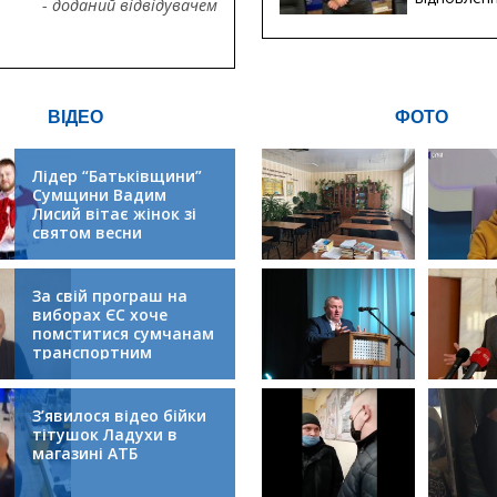
- доданий відвідувачем
будівницт
критичної
інфрастру
ВІДЕО
ФОТО
Лідер “Батьківщини”
Сумщини Вадим
Лисий вітає жінок зі
святом весни
За свій програш на
виборах ЄС хоче
помститися сумчанам
транспортним
колапсом
З’явилося відео бійки
тітушок Ладухи в
магазині АТБ