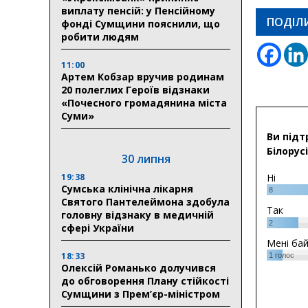
виплату пенсій: у Пенсійному
ПОДІЛ
фонді Сумщини пояснили, що
робити людям
11:00
Артем Кобзар вручив родинам
20 полеглих Героїв відзнаки
«Почесного громадянина міста
Суми»
Ви підт
Білорусі
30 липня
19:38
Ні
Сумська клінічна лікарня
8
Святого Пантелеймона здобула
Так
головну відзнаку в медичній
2
сфері України
Мені ба
18:33
1
голос
Олексій Романько долучився
до обговорення Плану стійкості
Сумщини з Прем’єр-міністром