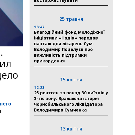
восторжествувати
25 травня
18:47
Благодійний фонд молодіжної
ініціативи «Надія» передав
вантаж для лікарень Сум:
.
Володимир Поцелуєв про
важливість підтримки
тил
прикордоння
дело
15 квітня
12:23
25 рентген та понад 30 виїздів у
3-тю зону: Вражаюча історія
него
чорнобильського ліквідатора
Володимира Сумченка
и
13 квітня