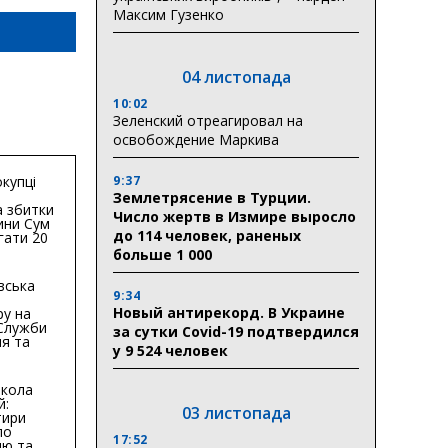
Максим Гузенко
04 листопада
10:02
Зеленский отреагировал на
освобождение Маркива
9:37
купці
Землетрясение в Турции.
 збитки
Число жертв в Измире выросло
ини Сум
до 114 человек, раненых
гати 20
гривень
больше 1 000
вська
9:34
Новый антирекорд. В Украине
ру на
 Служби
за сутки Covid-19 подтвердился
я та
у 9 524 человек
тури у
бласті:
кола
й:
03 листопада
тири
по
17:52
ню та