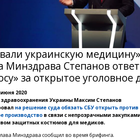
вали украинскую медицину»
а Минздрава Степанов отве
осу» за открытое уголовное 
 июня 2020
 здравоохранения Украины Максим Степанов
ровал
на решение суда обязать СБУ открыть против 
ое производство
в связи с непрозрачными закупкам
вом защитных костюмов для медиков.
глава Минздрава сообщил во время брифинга.