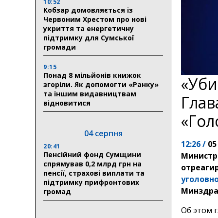
10:52
Кобзар домовляється із
Червоним Хрестом про нові
укриття та енергетичну
підтримку для Сумської
громади
9:15
Понад 8 мільйонів книжок
«Уби
згоріли. Як допомогти «Ранку»
та іншим видавництвам
Глав
відновитися
«Гол
04 серпня
12:26 /
05
20:41
Пенсійний фонд Сумщини
Министр
спрямував 0,2 млрд грн на
отреаги
пенсії, страхові виплати та
уголовн
підтримку прифронтових
Минздра
громад
Об этом 