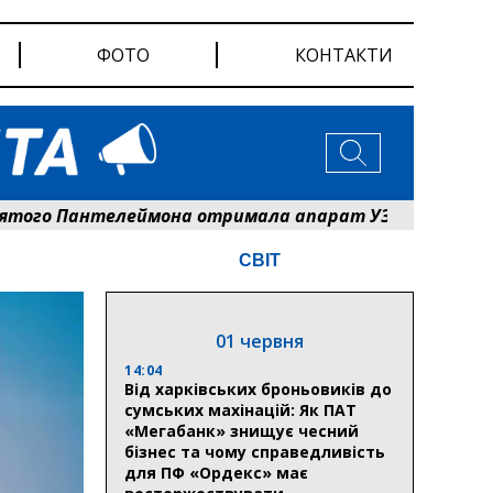
ФОТО
КОНТАКТИ
о Пантелеймона отримала апарат УЗД та обладнання 
СВІТ
01 червня
14:04
Від харківських броньовиків до
сумських махінацій: Як ПАТ
«Мегабанк» знищує чесний
бізнес та чому справедливість
для ПФ «Ордекс» має