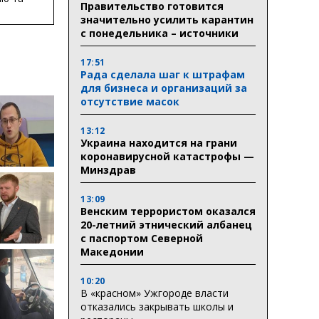
Правительство готовится
ву
значительно усилить карантин
ктури
с понедельника – источники
17:51
Рада сделала шаг к штрафам
для бизнеса и организаций за
отсутствие масок
13:12
Украина находится на грани
коронавирусной катастрофы —
Минздрав
13:09
Венским террористом оказался
20-летний этнический албанец
с паспортом Северной
Македонии
10:20
В «красном» Ужгороде власти
отказались закрывать школы и