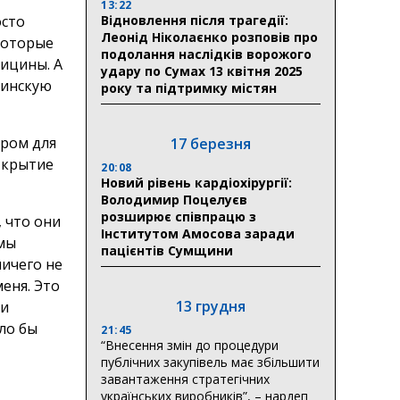
13:22
Відновлення після трагедії:
осто
Леонід Ніколаєнко розповів про
которые
подолання наслідків ворожого
ицины. А
удару по Сумах 13 квітня 2025
аинскую
року та підтримку містян
тром для
17 березня
ткрытие
20:08
Новий рівень кардіохірургії:
Володимир Поцелуєв
розширює співпрацю з
, что они
Інститутом Амосова заради
 мы
пацієнтів Сумщини
ичего не
меня. Это
13 грудня
ли
ло бы
21:45
“Внесення змін до процедури
публічних закупівель має збільшити
завантаження стратегічних
українських виробників”, – нардеп