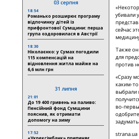
03 серпня
«Некотор
18:54
убивали 
Романько розширює програму
відпочинку дітей із
представ
прифронтової Сумщини: перша
сейчас э
група оздоровилася в Австрії
медицину
18:30
Также он
Ніколаєнко: у Сумах погодили
для пред
115 компенсацій на
відновлення житла майже на
против н
6,6 млн грн
«Сразу мо
каким-то
31 липня
выбрали 
21:01
получится
До 19 400 гривень на паливо:
во-первы
Пенсійний фонд Сумщини
одобрите
пояснив, як отримати
допомогу на зиму
задуматьс
17:52
strana.ua
«Укрексімбанк» припиняє