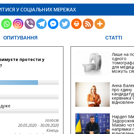
ИТИСЯ У СОЦІАЛЬНИХ МЕРЕЖАХ
ОПИТУВАННЯ
СТАТТІ
Лише на по
одного
римуєте протести у
томографа
?
для медиц
можуть ся
мільйонів 
Анна Вале
про єдину
кандидату
керівника
відновленн
йдуже
інфраструк
Сумській о
Хіба...
Нардеп Ми
голосів
Задорожні
Маємо чо
20.05.2020
-
30.09.2020
напрямки 
Кінець
відновлен