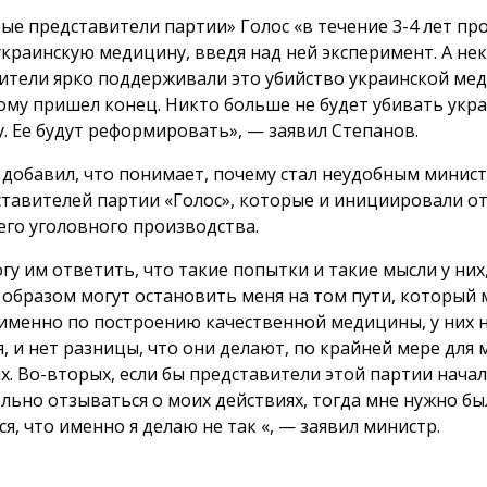
ые представители партии» Голос «в течение 3-4 лет пр
украинскую медицину, введя над ней эксперимент. А не
ители ярко поддерживали это убийство украинской мед
тому пришел конец. Никто больше не будет убивать укр
. Ее будут реформировать», — заявил Степанов.
 добавил, что понимает, почему стал неудобным минис
ставителей партии «Голос», которые и инициировали о
его уголовного производства.
гу им ответить, что такие попытки и такие мысли у них
 образом могут остановить меня на том пути, который
именно по построению качественной медицины, у них н
, и нет разницы, что они делают, по крайней мере для 
х. Во-вторых, если бы представители этой партии нача
льно отзываться о моих действиях, тогда мне нужно бы
я, что именно я делаю не так «, — заявил министр.