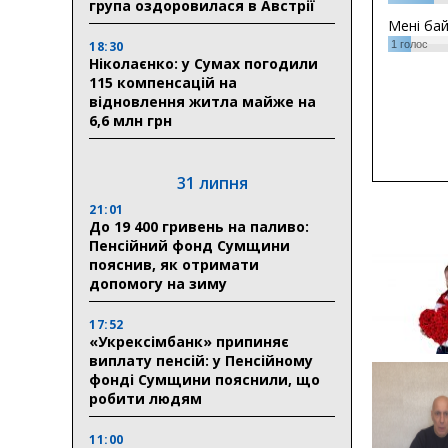
група оздоровилася в Австрії
Мені ба
1
голос
18:30
Ніколаєнко: у Сумах погодили
115 компенсацій на
відновлення житла майже на
6,6 млн грн
31 липня
21:01
До 19 400 гривень на паливо:
Пенсійний фонд Сумщини
пояснив, як отримати
допомогу на зиму
17:52
«Укрексімбанк» припиняє
виплату пенсій: у Пенсійному
фонді Сумщини пояснили, що
робити людям
11:00