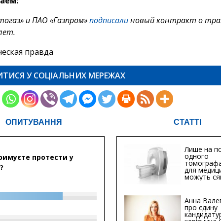
аем:
тогаз» и ПАО «Газпром»
подписали
новый контракт о тра
 лет.
еская правда
ИТИСЯ У СОЦІАЛЬНИХ МЕРЕЖАХ
ОПИТУВАННЯ
СТАТТІ
Лише на по
одного
римуєте протести у
томографа
?
для медиц
можуть ся
мільйонів 
Анна Вале
про єдину
кандидату