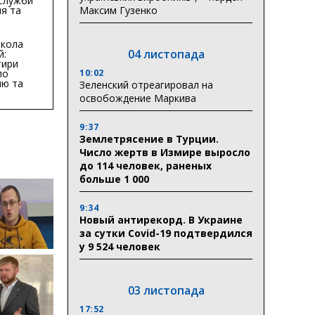
 Служби
я та
Максим Гузенко
тури у
бласті:
кола
04 листопада
й:
тири
по
10:02
ню та
Зеленский отреагировал на
ву
освобождение Маркива
ктури
9:37
Землетрясение в Турции.
Число жертв в Измире выросло
до 114 человек, раненых
больше 1 000
9:34
Новый антирекорд. В Украине
за сутки Covid-19 подтвердился
у 9 524 человек
03 листопада
17:52