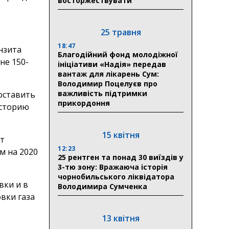
восторжествувати
25 травня
18:47
нзита
Благодійний фонд молодіжної
не 150-
ініціативи «Надія» передав
вантаж для лікарень Сум:
Володимир Поцелуєв про
важливість підтримки
оставить
прикордоння
историю
15 квітня
ет
12:23
м на 2020
25 рентген та понад 30 виїздів у
3-тю зону: Вражаюча історія
чорнобильського ліквідатора
вки и в
Володимира Сумченка
вки газа
13 квітня