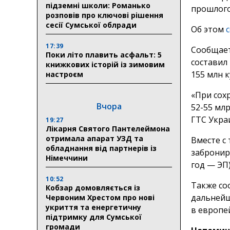
підземні школи: Романько
прошлого
розповів про ключові рішення
сесії Сумської облради
Об этом
17:39
Сообщает
Поки літо плавить асфальт: 5
составил 
книжкових історій із зимовим
155 млн к
настроєм
«При сох
Вчора
52-55 мл
ГТС Укра
19:27
Лікарня Святого Пантелеймона
отримала апарат УЗД та
Вместе с
обладнання від партнерів із
забронир
Німеччини
год — ЭП)
10:52
Также со
Кобзар домовляється із
дальнейш
Червоним Хрестом про нові
укриття та енергетичну
в европе
підтримку для Сумської
громади