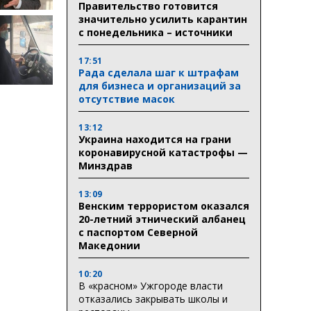
Правительство готовится
значительно усилить карантин
с понедельника – источники
17:51
Рада сделала шаг к штрафам
для бизнеса и организаций за
отсутствие масок
13:12
Украина находится на грани
коронавирусной катастрофы —
Минздрав
13:09
Венским террористом оказался
20-летний этнический албанец
с паспортом Северной
Македонии
10:20
В «красном» Ужгороде власти
отказались закрывать школы и