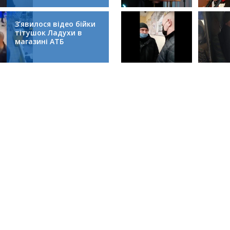
колапсом
З’явилося відео бійки
тітушок Ладухи в
магазині АТБ