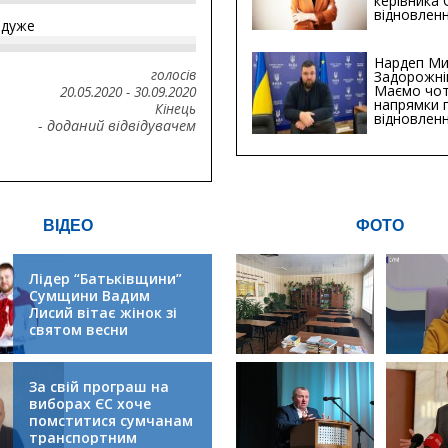
керівника
відновленн
йдуже
інфраструк
Сумській о
Хіба...
Нардеп Ми
голосів
Задорожні
Маємо чо
20.05.2020
-
30.09.2020
напрямки 
Кінець
відновлен
- доданий відвідувачем
будівницт
критичної
інфрастру
ВІДЕО
ФОТО
Лідер “Батьківщини”
Сумщини Вадим
Лисий вітає жінок зі
святом весни
За свій програш на
виборах ЄС хоче
помститися сумчанам
транспортним