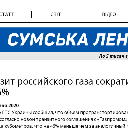
СТАТТІ
СВІТ
ВІДЕО
По 5 тисяч грив
зит российского газа сократ
6%
мая 2020
 ГТС Украины сообщил, что объем протранспортирова
 согласно новой транзитного соглашения с «Газпромом»,
а кубометров, что на 46% меньше чем за аналогичный 