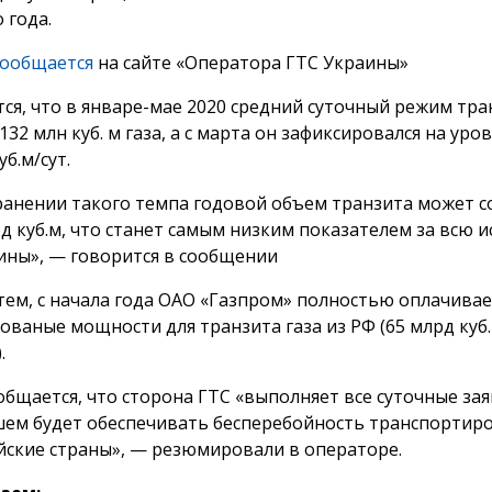
 года.
сообщается
на сайте «Оператора ГТС Украины»
ся, что в январе-мае 2020 средний суточный режим тра
132 млн куб. м газа, а с марта он зафиксировался на уров
уб.м/сут.
ранении такого темпа годовой объем транзита может с
рд куб.м, что станет самым низким показателем за всю 
ины», — говорится в сообщении
 тем, с начала года ОАО «Газпром» полностью оплачива
ованые мощности для транзита газа из РФ (65 млрд куб.
.
общается, что сторона ГТС «выполняет все суточные зая
ем будет обеспечивать бесперебойность транспортиро
йские страны», — резюмировали в операторе.