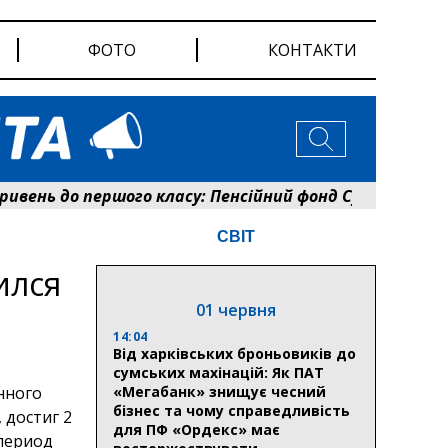
ФОТО
КОНТАКТИ
ень до першого класу: Пенсійний фонд Сумщини розпо
СВІТ
ился
01 червня
14:04
Від харківських броньовиків до
сумських махінацій: Як ПАТ
нного
«Мегабанк» знищує чесний
бізнес та чому справедливість
 достиг 2
для ПФ «Ордекс» має
период