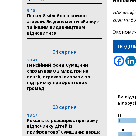
Напомин
9:15
НАК «Наф
Понад 8 мільйонів книжок
газа на 5
згоріли. Як допомогти «Ранку»
та іншим видавництвам
Экономич
відновитися
ПОДІЛ
04 серпня
20:41
Пенсійний фонд Сумщини
спрямував 0,2 млрд грн на
пенсії, страхові виплати та
підтримку прифронтових
громад
Ви підт
Білорусі
03 серпня
Ні
18:54
Романько розширює програму
8
відпочинку дітей із
Так
прифронтової Сумщини: перша
2