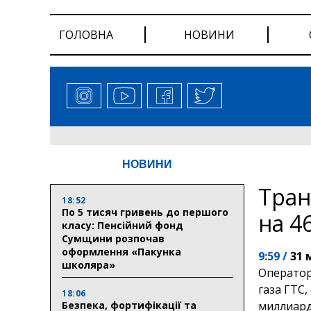
ГОЛОВНА
НОВИНИ
НОВИНИ
Тран
18:52
По 5 тисяч гривень до першого
на 4
класу: Пенсійний фонд
Сумщини розпочав
оформлення «Пакунка
9:59 /
31 
школяра»
Оператор
газа ГТС,
18:06
Безпека, фортифікації та
миллиард