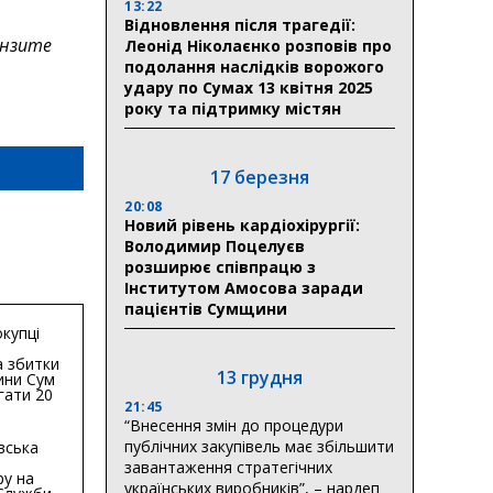
13:22
Відновлення після трагедії:
нзите
Леонід Ніколаєнко розповів про
подолання наслідків ворожого
удару по Сумах 13 квітня 2025
року та підтримку містян
17 березня
20:08
Новий рівень кардіохірургії:
Володимир Поцелуєв
розширює співпрацю з
Інститутом Амосова заради
пацієнтів Сумщини
купці
 збитки
13 грудня
ини Сум
гати 20
21:45
гривень
“Внесення змін до процедури
публічних закупівель має збільшити
вська
завантаження стратегічних
ру на
українських виробників”, – нардеп