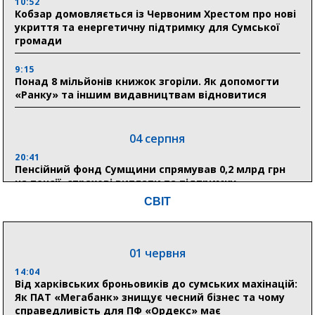
10:52
Кобзар домовляється із Червоним Хрестом про нові
укриття та енергетичну підтримку для Сумської
громади
9:15
Понад 8 мільйонів книжок згоріли. Як допомогти
«Ранку» та іншим видавництвам відновитися
04 серпня
20:41
Пенсійний фонд Сумщини спрямував 0,2 млрд грн
на пенсії, страхові виплати та підтримку
прифронтових громад
СВІТ
03 серпня
01 червня
18:54
Романько розширює програму відпочинку дітей із
14:04
прифронтової Сумщини: перша група оздоровилася
Від харківських броньовиків до сумських махінацій:
в Австрії
Як ПАТ «Мегабанк» знищує чесний бізнес та чому
справедливість для ПФ «Ордекс» має