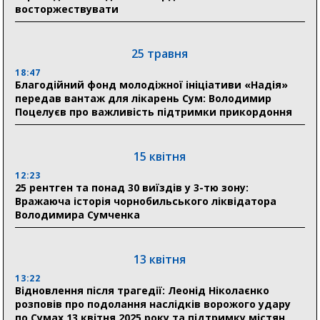
восторжествувати
18:30
Ніколаєнко: у Сумах погодили 115 компенсацій на
відновлення житла майже на 6,6 млн грн
25 травня
18:47
31 липня
Благодійний фонд молодіжної ініціативи «Надія»
передав вантаж для лікарень Сум: Володимир
21:01
Поцелуєв про важливість підтримки прикордоння
До 19 400 гривень на паливо: Пенсійний фонд
Сумщини пояснив, як отримати допомогу на зиму
15 квітня
17:52
«Укрексімбанк» припиняє виплату пенсій: у
12:23
Пенсійному фонді Сумщини пояснили, що робити
25 рентген та понад 30 виїздів у 3-тю зону:
людям
Вражаюча історія чорнобильського ліквідатора
Володимира Сумченка
11:00
Артем Кобзар вручив родинам 20 полеглих Героїв
відзнаки «Почесного громадянина міста Суми»
13 квітня
13:22
Відновлення після трагедії: Леонід Ніколаєнко
30 липня
розповів про подолання наслідків ворожого удару
19:38
по Сумах 13 квітня 2025 року та підтримку містян