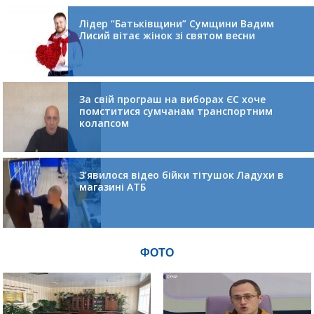
Лідер “Батьківщини” Сумщини Вадим
Лисий вітає жінок зі святом весни
За свій програш на виборах ЄС хоче
помститися сумчанам транспортним
колапсом
З’явилося відео бійки тітушок Ладухи в
магазині АТБ
ФОТО