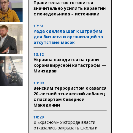
Правительство готовится
значительно усилить карантин
с понедельника – источники
17:51
Рада сделала шаг к штрафам
для бизнеса и организаций за
отсутствие масок
13:12
Украина находится на грани
коронавирусной катастрофы —
Минздрав
13:09
Венским террористом оказался
20-летний этнический албанец
с паспортом Северной
Македонии
10:20
В «красном» Ужгороде власти
отказались закрывать школы и