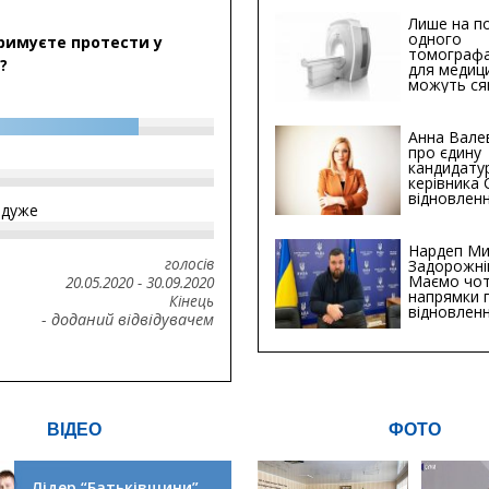
Лише на по
одного
римуєте протести у
томографа
?
для медиц
можуть ся
мільйонів 
Анна Вале
про єдину
кандидату
керівника
відновленн
йдуже
інфраструк
Сумській о
Хіба...
Нардеп Ми
голосів
Задорожні
Маємо чо
20.05.2020
-
30.09.2020
напрямки 
Кінець
відновлен
- доданий відвідувачем
будівницт
критичної
інфрастру
ВІДЕО
ФОТО
Лідер “Батьківщини”