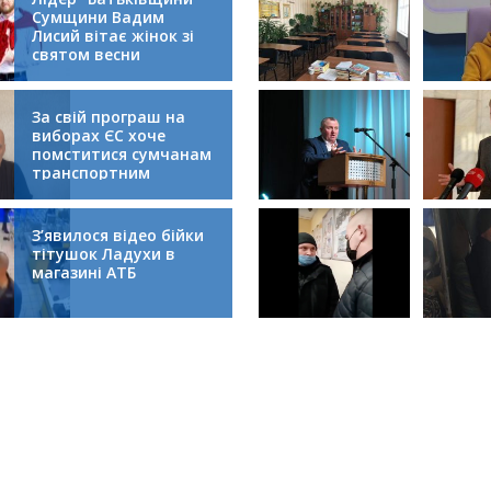
Сумщини Вадим
Лисий вітає жінок зі
святом весни
За свій програш на
виборах ЄС хоче
помститися сумчанам
транспортним
колапсом
З’явилося відео бійки
тітушок Ладухи в
магазині АТБ