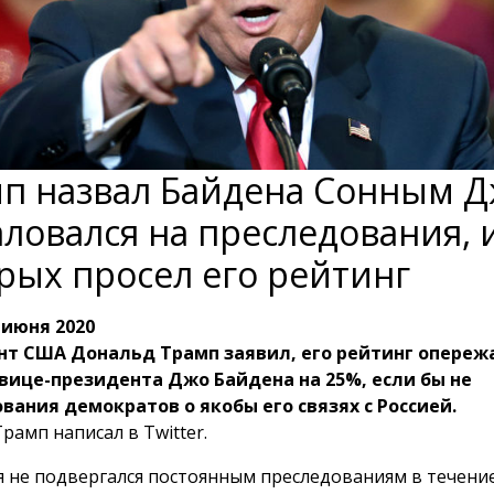
п назвал Байдена Сонным Д
ловался на преследования, и
рых просел его рейтинг
 июня 2020
нт США Дональд Трамп заявил, его рейтинг опереж
вице-президента Джо Байдена на 25%, если бы не
вания демократов о якобы его связях с Россией.
рамп написал в Twitter.
 я не подвергался постоянным преследованиям в течение