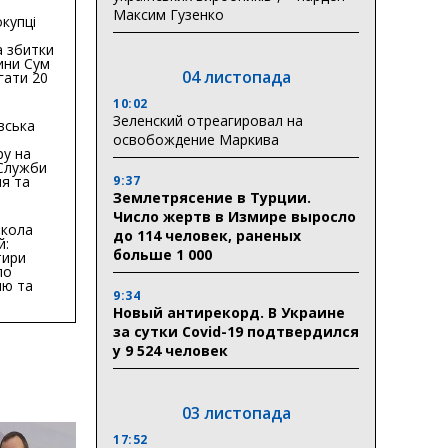
Максим Гузенко
купці
 збитки
ини Сум
04 листопада
гати 20
гривень
10:02
Зеленский отреагировал на
вська
освобождение Маркива
ру на
 Служби
9:37
я та
тури у
Землетрясение в Турции.
бласті:
Число жертв в Измире выросло
кола
до 114 человек, раненых
й:
больше 1 000
тири
по
ню та
9:34
ву
Новый антирекорд. В Украине
ктури
за сутки Covid-19 подтвердился
у 9 524 человек
03 листопада
17:52