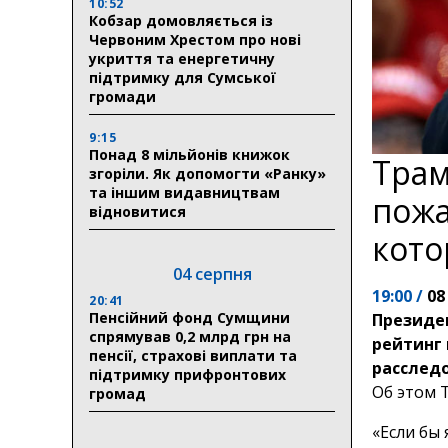
10:52
Кобзар домовляється із
Червоним Хрестом про нові
укриття та енергетичну
підтримку для Сумської
громади
9:15
Понад 8 мільйонів книжок
Трам
згоріли. Як допомогти «Ранку»
та іншим видавництвам
пожа
відновитися
кото
04 серпня
19:00 /
08
20:41
Пенсійний фонд Сумщини
Президе
спрямував 0,2 млрд грн на
рейтинг 
пенсії, страхові виплати та
расследо
підтримку прифронтових
Об этом Т
громад
«Если бы