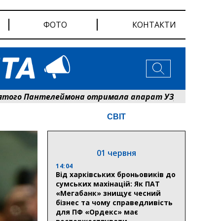
ФОТО
КОНТАКТИ
 Пантелеймона отримала апарат УЗД та обладнання в
СВІТ
01 червня
14:04
Від харківських броньовиків до
сумських махінацій: Як ПАТ
«Мегабанк» знищує чесний
бізнес та чому справедливість
для ПФ «Ордекс» має