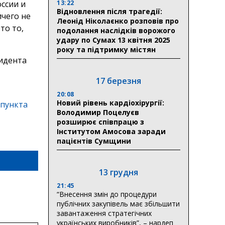
13:22
оссии и
Відновлення після трагедії:
чего не
Леонід Ніколаєнко розповів про
то то,
подолання наслідків ворожого
удару по Сумах 13 квітня 2025
року та підтримку містян
17 березня
20:08
Новий рівень кардіохірургії:
 пункта
Володимир Поцелуєв
розширює співпрацю з
Інститутом Амосова заради
пацієнтів Сумщини
13 грудня
21:45
“Внесення змін до процедури
публічних закупівель має збільшити
завантаження стратегічних
українських виробників”, – нардеп