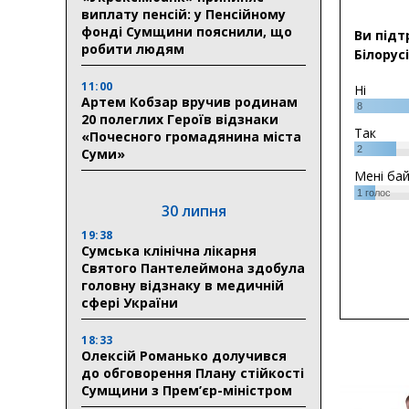
виплату пенсій: у Пенсійному
фонді Сумщини пояснили, що
Ви підт
робити людям
Білорусі
11:00
Ні
Артем Кобзар вручив родинам
8
20 полеглих Героїв відзнаки
Так
«Почесного громадянина міста
2
Суми»
Мені ба
1
голос
30 липня
19:38
Сумська клінічна лікарня
Святого Пантелеймона здобула
головну відзнаку в медичній
сфері України
18:33
Олексій Романько долучився
до обговорення Плану стійкості
Сумщини з Прем’єр-міністром