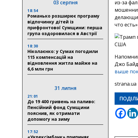
03 серпня
из-за фа
мошеннич
18:54
Романько розширює програму
делающих
відпочинку дітей із
что есть
прифронтової Сумщини: перша
група оздоровилася в Австрії
18:30
Ніколаєнко: у Сумах погодили
Напомним
115 компенсацій на
відновлення житла майже на
Джо Байд
6,6 млн грн
выше пок
strana.ua
31 липня
21:01
ПОДІЛ
До 19 400 гривень на паливо:
Пенсійний фонд Сумщини
пояснив, як отримати
допомогу на зиму
17:52
«Укрексімбанк» припиняє