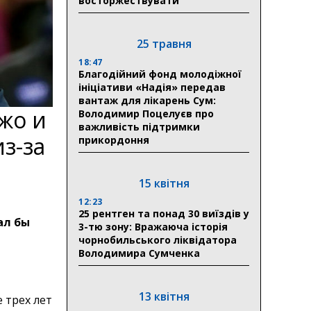
восторжествувати
25 травня
18:47
Благодійний фонд молодіжної
ініціативи «Надія» передав
вантаж для лікарень Сум:
жо и
Володимир Поцелуєв про
важливість підтримки
з-за
прикордоння
15 квітня
12:23
25 рентген та понад 30 виїздів у
ал бы
3-тю зону: Вражаюча історія
чорнобильського ліквідатора
Володимира Сумченка
13 квітня
 трех лет