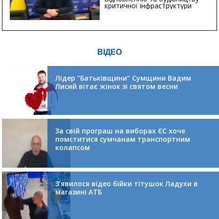
критичної інфраструктури
ВІДЕО
Лідер “Батьківщини” Сумщини Вадим
Лисий вітає жінок зі святом весни
За свій програш на виборах ЄС хоче
помститися сумчанам транспортним
колапсом
З’явилося відео бійки тітушок Ладухи в
магазині АТБ