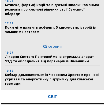
18:06
Безпека, фортифікації та підземні школи: Романько
розповів про ключові рішення сесії Сумської
облради
17:39
Поки літо плавить асфальт: 5 книжкових історій із
зимовим настроєм
05 серпня
19:27
Лікарня Святого Пантелеймона отримала апарат
УЗД та обладнання від партнерів із Німеччини
10:52
Кобзар домовляється із Червоним Хрестом про нові
укриття та енергетичну підтримку для Сумської
громади
9:15
СВІТ
Понад 8 мільйонів книжок згоріли. Як допомогти
«Ранку» та іншим видавництвам відновитися