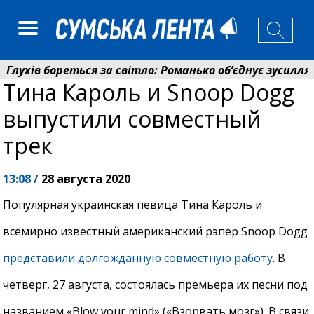
ухів бореться за світло: Романько об’єднує зусилля гр
Тина Кароль и Snoop Dogg
нсійний фонд Сумщини спрямував 0,2 млрд грн на пен
выпустили совместный
трек
13:08 /
28 августа 2020
Популярная украинская певица Тина Кароль и
всемирно известный американский рэпер Snoop Dogg
представили долгожданную
совместную
работу
. В
четверг, 27 августа, состоялась премьера их песни под
названием «Blow your mind» («Взорвать мозг»). В связи