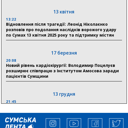
До 19 400 гривень на паливо: Пенсійний фонд
Сумщини пояснив, як отримати допомогу на зиму
13 квітня
13:22
17:52
Відновлення після трагедії: Леонід Ніколаєнко
«Укрексімбанк» припиняє виплату пенсій: у
розповів про подолання наслідків ворожого удару
Пенсійному фонді Сумщини пояснили, що робити
по Сумах 13 квітня 2025 року та підтримку містян
людям
11:00
Артем Кобзар вручив родинам 20 полеглих Героїв
17 березня
відзнаки «Почесного громадянина міста Суми»
20:08
Новий рівень кардіохірургії: Володимир Поцелуєв
розширює співпрацю з Інститутом Амосова заради
30 липня
пацієнтів Сумщини
19:38
Сумська клінічна лікарня Святого Пантелеймона
здобула головну відзнаку в медичній сфері України
13 грудня
21:45
“Внесення змін до процедури публічних закупівель має
збільшити завантаження стратегічних українських
виробників”, – нардеп Максим Гузенко