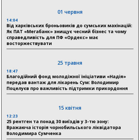
01 червня
04 серпня
14:04
20:41
Від харківських броньовиків до сумських махінацій:
Пенсійний фонд Сумщини спрямував 0,2 млрд грн
Як ПАТ «Мегабанк» знищує чесний бізнес та чому
на пенсії, страхові виплати та підтримку
справедливість для ПФ «Ордекс» має
прифронтових громад
восторжествувати
03 серпня
25 травня
18:54
18:47
Романько розширює програму відпочинку дітей із
Благодійний фонд молодіжної ініціативи «Надія»
прифронтової Сумщини: перша група оздоровилася
передав вантаж для лікарень Сум: Володимир
в Австрії
Поцелуєв про важливість підтримки прикордоння
18:30
Ніколаєнко: у Сумах погодили 115 компенсацій на
15 квітня
відновлення житла майже на 6,6 млн грн
12:23
25 рентген та понад 30 виїздів у 3-тю зону:
Вражаюча історія чорнобильського ліквідатора
31 липня
Володимира Сумченка
21:01