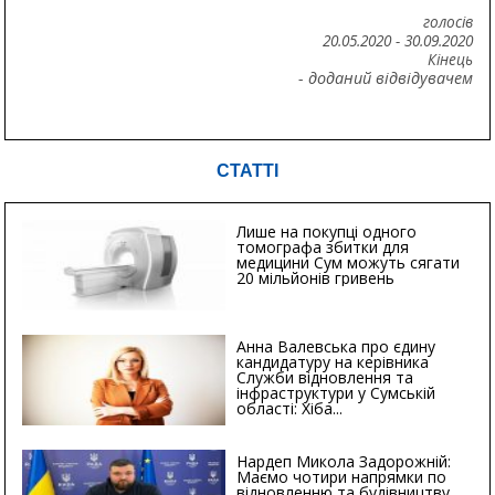
голосів
20.05.2020
-
30.09.2020
Кінець
- доданий відвідувачем
СТАТТІ
Лише на покупці одного
томографа збитки для
медицини Сум можуть сягати
20 мільйонів гривень
Анна Валевська про єдину
кандидатуру на керівника
Служби відновлення та
інфраструктури у Сумській
області: Хіба...
Нардеп Микола Задорожній:
Маємо чотири напрямки по
відновленню та будівництву