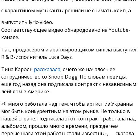
с карантином музыканты решили не снимать клип, а
выпустить lyric-video.
Соответствующее видео обнародовано на Youtube-
канале.
Так, продюсером и аранжировщиком сингла выступил
R & B-исполнитель Luca Dayz.
Тина Кароль
рассказала
, с чего же началось ее
сотрудничество со Snoop Dogg. По словам певицы,
еще год назад она подписала контракт с независимым
лейблом в Америке.
«Я много работала над тем, чтобы артист из Украины
мог быть конкурентным на этом рынке. Не только в
нашей стране. Подписала этот контракт, работала над
альбомом, прошло много времени, прежде чем
первые шаги этой работы стали известны», — сказала