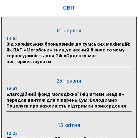
18:54
СВІТ
Романько розширює програму відпочинку дітей із
прифронтової Сумщини: перша група оздоровилася
в Австрії
01 червня
18:30
Ніколаєнко: у Сумах погодили 115 компенсацій на
14:04
відновлення житла майже на 6,6 млн грн
Від харківських броньовиків до сумських махінацій:
Як ПАТ «Мегабанк» знищує чесний бізнес та чому
справедливість для ПФ «Ордекс» має
восторжествувати
31 липня
21:01
До 19 400 гривень на паливо: Пенсійний фонд
25 травня
Сумщини пояснив, як отримати допомогу на зиму
18:47
Благодійний фонд молодіжної ініціативи «Надія»
17:52
передав вантаж для лікарень Сум: Володимир
«Укрексімбанк» припиняє виплату пенсій: у
Поцелуєв про важливість підтримки прикордоння
Пенсійному фонді Сумщини пояснили, що робити
людям
15 квітня
11:00
Артем Кобзар вручив родинам 20 полеглих Героїв
12:23
відзнаки «Почесного громадянина міста Суми»