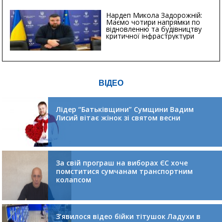
Нардеп Микола Задорожній:
Маємо чотири напрямки по
відновленню та будівництву
критичної інфраструктури
ВІДЕО
Лідер “Батьківщини” Сумщини Вадим
Лисий вітає жінок зі святом весни
За свій програш на виборах ЄС хоче
помститися сумчанам транспортним
колапсом
З’явилося відео бійки тітушок Ладухи в