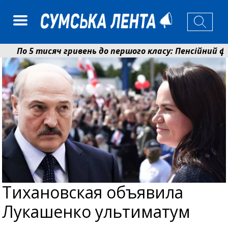
По 5 тисяч гривень до першого класу: Пенсійний фон
Ніколаєнко: у Сумах погодили 115 компенсацій на відн
Тихановская объявила
Лукашенко ультиматум