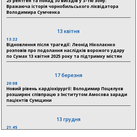
25 рентген та понад 30 виїздів у 3-тю зону:
Вражаюча історія чорнобильського ліквідатора
Володимира Сумченка
30 липня
19:38
Сумська клінічна лікарня Святого Пантелеймона
13 квітня
здобула головну відзнаку в медичній сфері України
13:22
Відновлення після трагедії: Леонід Ніколаєнко
18:33
розповів про подолання наслідків ворожого удару
Олексій Романько долучився до обговорення Плану
по Сумах 13 квітня 2025 року та підтримку містян
стійкості Сумщини з Прем’єр-міністром
18:11
17 березня
Місто посилює міжнародну співпрацю: Суми
отримали 12 потужних станцій для Пунктів обігріву
20:08
Новий рівень кардіохірургії: Володимир Поцелуєв
розширює співпрацю з Інститутом Амосова заради
пацієнтів Сумщини
13 грудня
21:45
“Внесення змін до процедури публічних закупівель має