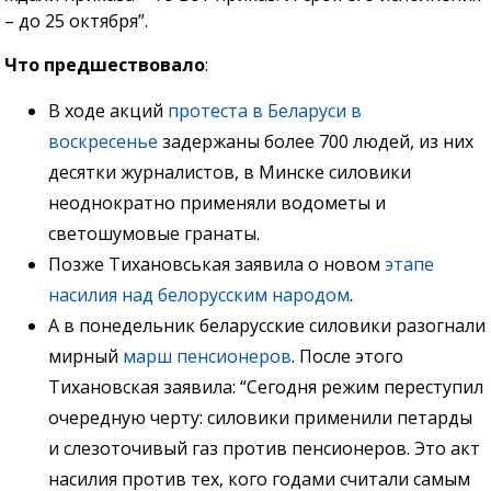
– до 25 октября”.
Что предшествовало
:
В ходе акций
протеста в Беларуси в
воскресенье
задержаны более 700 людей, из них
десятки журналистов, в Минске силовики
неоднократно применяли водометы и
светошумовые гранаты.
Позже Тихановськая заявила о новом
этапе
насилия над белорусским народом
.
А в понедельник беларусские силовики разогнали
мирный
марш пенсионеров
. После этого
Тихановская заявила: “Сегодня режим переступил
очередную черту: силовики применили петарды
и слезоточивый газ против пенсионеров. Это акт
насилия против тех, кого годами считали самым