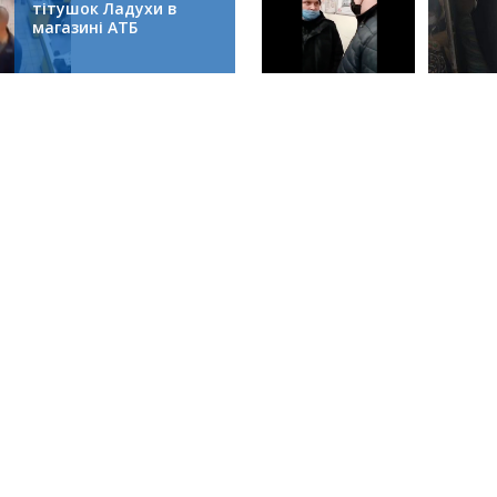
тітушок Ладухи в
магазині АТБ