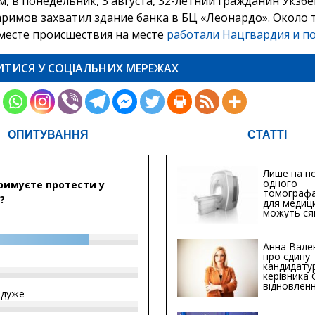
, в понедельник, 3 августа, 32-летний гражданин Укзб
аримов захватил здание банка в БЦ «Леонардо». Около 
 месте происшествия на месте
работали Нацгвардия и п
ИТИСЯ У СОЦІАЛЬНИХ МЕРЕЖАХ
ОПИТУВАННЯ
СТАТТІ
Лише на по
одного
римуєте протести у
томографа
?
для медиц
можуть ся
мільйонів 
Анна Вале
про єдину
кандидату
керівника
відновленн
йдуже
інфраструк
Сумській о