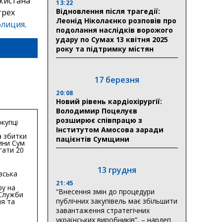
екистана
13:22
Відновлення після трагедії:
трех
Леонід Ніколаєнко розповів про
олиция
.
подолання наслідків ворожого
удару по Сумах 13 квітня 2025
року та підтримку містян
17 березня
20:08
Новий рівень кардіохірургії:
Володимир Поцелуєв
розширює співпрацю з
купці
Інститутом Амосова заради
 збитки
пацієнтів Сумщини
ини Сум
гати 20
гривень
13 грудня
вська
21:45
ру на
“Внесення змін до процедури
 Служби
публічних закупівель має збільшити
я та
тури у
завантаження стратегічних
бласті:
українських виробників”, – нардеп