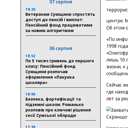
07 серпня
террорис
18:20
Ветеранам Сумщини спростять
доступ до пенсій і виплат:
центре. 
Пенсійний фонд працюватиме
Об этом о
за новим алгоритмом
«По инфо
1998 года
06 серпня
«Олигофре
18:52
лишь 10 
По 5 тисяч гривень до першого
класу: Пенсійний фонд
жизни, к
Сумщини розпочав
сообщени
оформлення «Пакунка
школяра»
Сейчас ж
где нахо
18:06
лет за ре
Безпека, фортифікації та
підземні школи: Романько
розповів про ключові рішення
сесії Сумської облради
17:39