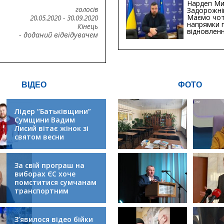
Хіба...
Нардеп Ми
голосів
Задорожні
Маємо чо
20.05.2020
-
30.09.2020
напрямки 
Кінець
відновлен
- доданий відвідувачем
будівницт
критичної
інфрастру
ВІДЕО
ФОТО
Лідер “Батьківщини”
Сумщини Вадим
Лисий вітає жінок зі
святом весни
За свій програш на
виборах ЄС хоче
помститися сумчанам
транспортним
колапсом
З’явилося відео бійки