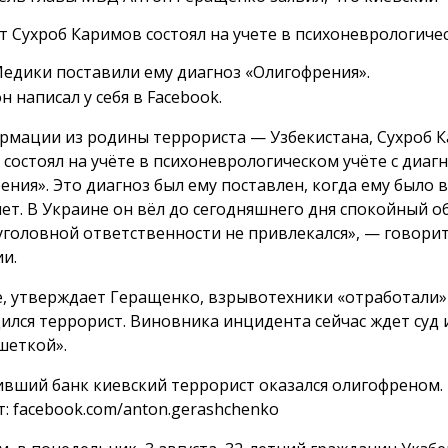
т Сухроб Каримов состоял на учете в психоневрологиче
Медики поставили ему диагноз «Олигофрения».
н написал у себя в Facebook.
рмации из родины террориста — Узбекистана, Сухроб К
 состоял на учёте в психоневрологическом учёте с диаг
ния». Это диагноз был ему поставлен, когда ему было в
лет. В Украине он вёл до сегодняшнего дня спокойный о
 уголовной ответственности не привлекался», — говорит
и.
е, утверждает Геращенко, взрывотехники «отработали»
дился террорист. Виновника инцидента сейчас ждет суд 
шеткой».