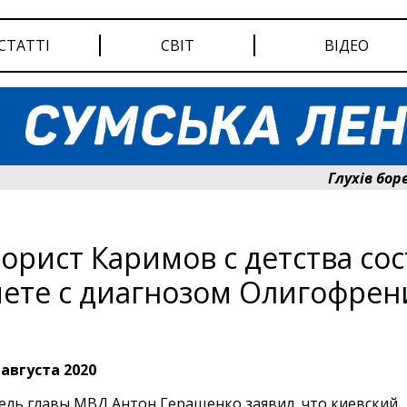
СТАТТІ
СВІТ
ВІДЕО
Глухів боретьс
орист Каримов с детства сос
чете с диагнозом Олигофре
 августа 2020
ель главы МВД Антон Геращенко заявил, что киевский