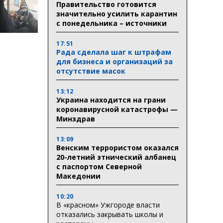
Правительство готовится
значительно усилить карантин
с понедельника – источники
17:51
Рада сделала шаг к штрафам
для бизнеса и организаций за
отсутствие масок
13:12
Украина находится на грани
коронавирусной катастрофы —
Минздрав
13:09
Венским террористом оказался
20-летний этнический албанец
с паспортом Северной
Македонии
10:20
В «красном» Ужгороде власти
отказались закрывать школы и