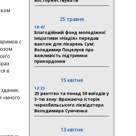
восторжествувати
ском
25 травня
18:47
Благодійний фонд молодіжної
ініціативи «Надія» передав
аримов с
вантаж для лікарень Сум:
нозом
Володимир Поцелуєв про
важливість підтримки
сего
прикордоння
браз
ся в
15 квітня
12:23
 здание,
25 рентген та понад 30 виїздів у
и «много
3-тю зону: Вражаюча історія
чорнобильського ліквідатора
Володимира Сумченка
13 квітня