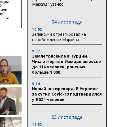
кола
Максим Гузенко
й:
тири
по
ню та
04 листопада
ву
ктури
10:02
Зеленский отреагировал на
освобождение Маркива
9:37
Землетрясение в Турции.
Число жертв в Измире выросло
до 114 человек, раненых
больше 1 000
9:34
Новый антирекорд. В Украине
за сутки Covid-19 подтвердился
у 9 524 человек
03 листопада
17:52