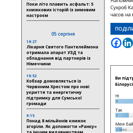
Напомним
Поки літо плавить асфальт: 5
Сухроб К
книжкових історій із зимовим
часов на
настроєм
ПОДІЛ
05 серпня
19:27
Лікарня Святого Пантелеймона
отримала апарат УЗД та
обладнання від партнерів із
Німеччини
10:52
Ви підт
Кобзар домовляється із
Білорусі
Червоним Хрестом про нові
укриття та енергетичну
Ні
підтримку для Сумської
8
громади
Так
9:15
2
Понад 8 мільйонів книжок
Мені ба
згоріли. Як допомогти «Ранку»
1
голос
та іншим видавництвам