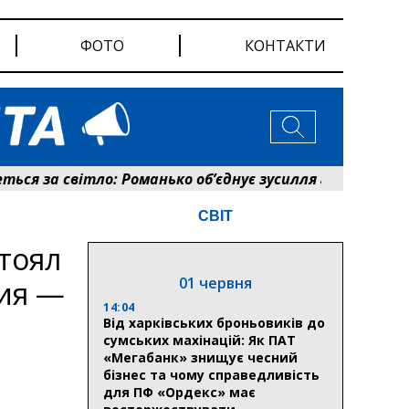
ФОТО
КОНТАКТИ
я за світло: Романько об’єднує зусилля громади та ен
СВІТ
тоял
01 червня
ния —
14:04
Від харківських броньовиків до
сумських махінацій: Як ПАТ
«Мегабанк» знищує чесний
бізнес та чому справедливість
для ПФ «Ордекс» має