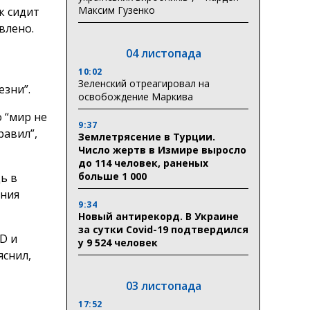
Максим Гузенко
к сидит
овлено.
04 листопада
10:02
Зеленский отреагировал на
езни”.
освобождение Маркива
 “мир не
9:37
равил”,
Землетрясение в Турции.
Число жертв в Измире выросло
до 114 человек, раненых
больше 1 000
дь в
ания
9:34
Новый антирекорд. В Украине
за сутки Covid-19 подтвердился
D и
у 9 524 человек
яснил,
03 листопада
17:52