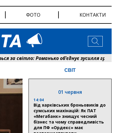
ФОТО
КОНТАКТИ
 світло: Романько об’єднує зусилля громади та енерге
СВІТ
01 червня
14:04
Від харківських броньовиків до
сумських махінацій: Як ПАТ
«Мегабанк» знищує чесний
бізнес та чому справедливість
для ПФ «Ордекс» має