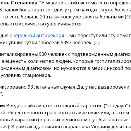
речь Степанова
: “У медицинской системы есть опреде
В наших больницах сегодня утром находится уже более 
 то есть больше 20 тысяч коек уже заняты больными (CO
ень это количество увеличивается
одня
очередной антирекорд
– мы переступили эту отмет
 минувшие сутки заболели 5397 человек. (…)
питализированы 900 человек с подтвержденным диагн
, а еще есть количество людей, которые госпитализиро
ржденным диагнозом, но нуждаются в медицинской п
 условиях стационара.
иксировано 93 летальных случая. Да, у нас выздоровели
”.
м:
Введенный в марте тотальный карантин (“локдаун” с
ой общественного транспорта) в мае смягчили, а затем
ивный карантин (в разных регионах могут быть разные
ния). В рамках адаптивного карантина Украину делят на