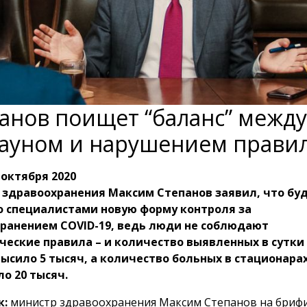
анов поищет “баланс” между
ауном и нарушением прави
 октября 2020
 здравоохранения Максим Степанов заявил, что бу
о специалистами новую форму контроля за
транением COVID-19, ведь люди не соблюдают
еские правила – и количество выявленных в сутки
ысило 5 тысяч, а количество больных в стационарах
о 20 тысяч.
к:
министр здравоохранения Максим Степанов на бриф