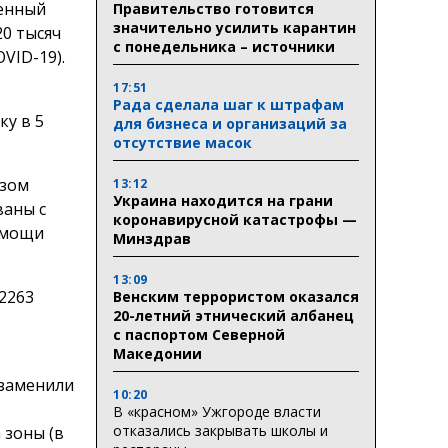
ленный
Правительство готовится
значительно усилить карантин
20 тысяч
с понедельника – источники
VID-19).
17:51
Рада сделала шаг к штрафам
ку в 5
для бизнеса и организаций за
отсутствие масок
озом
13:12
Украина находится на грани
ваны с
коронавирусной катастрофы —
омощи
Минздрав
13:09
 2263
Венским террористом оказался
20-летний этнический албанец
с паспортом Северной
Македонии
 заменили
10:20
В «красном» Ужгороде власти
отказались закрывать школы и
 зоны (в