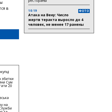
рестораны
ны
ся в
10:19
ФОТО
Атака на Вену: Число
жертв теракта выросло до 4
человек, не менее 17 ранены
купці
 збитки
ини Сум
гати 20
гривень
вська
ру на
 Служби
я та