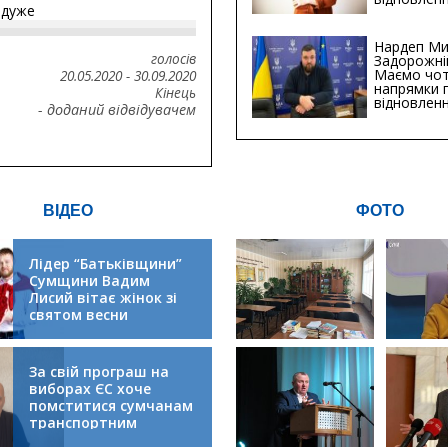
йдуже
інфраструк
Сумській о
Хіба...
Нардеп Ми
голосів
Задорожні
Маємо чо
20.05.2020
-
30.09.2020
напрямки 
Кінець
відновлен
- доданий відвідувачем
будівницт
критичної
інфрастру
ВІДЕО
ФОТО
Лідер “Батьківщини”
Сумщини Вадим
Лисий вітає жінок зі
святом весни
За свій програш на
виборах ЄС хоче
помститися сумчанам
транспортним
колапсом