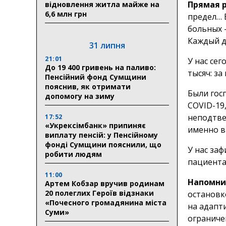
Прямая 
відновлення житла майже на
6,6 млн грн
предел… 
больных –
Каждый д
31 липня
21:01
У нас сег
До 19 400 гривень на паливо:
тысяч: за
Пенсійний фонд Сумщини
пояснив, як отримати
Были гос
допомогу на зиму
COVID-19
неподтве
17:52
«Укрексімбанк» припиняє
именно в
виплату пенсій: у Пенсійному
фонді Сумщини пояснили, що
У нас заф
робити людям
пациента
11:00
Напомни
Артем Кобзар вручив родинам
20 полеглих Героїв відзнаки
остановк
«Почесного громадянина міста
на адапт
Суми»
ограниче