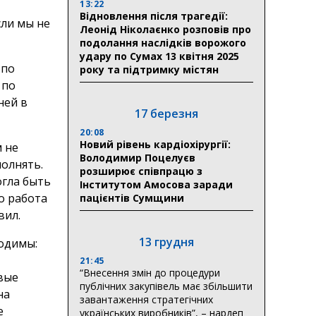
13:22
Відновлення після трагедії:
сли мы не
Леонід Ніколаєнко розповів про
подолання наслідків ворожого
удару по Сумах 13 квітня 2025
 по
року та підтримку містян
 по
ней в
17 березня
20:08
Новий рівень кардіохірургії:
м не
Володимир Поцелуєв
олнять.
розширює співпрацю з
огла быть
Інститутом Амосова заради
о работа
пацієнтів Сумщини
вил.
13 грудня
ходимы:
21:45
“Внесення змін до процедури
вые
публічних закупівель має збільшити
на
завантаження стратегічних
е
українських виробників”, – нардеп