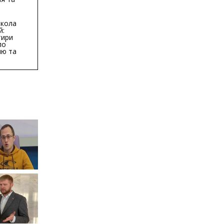
тури у
бласті:
кола
й:
тири
по
ню та
ву
ктури