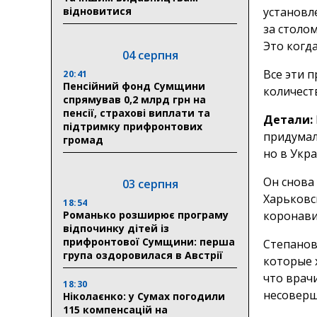
відновитися
установле
за столом
Это когд
04 серпня
Все эти 
20:41
Пенсійний фонд Сумщини
количест
спрямував 0,2 млрд грн на
пенсії, страхові виплати та
Детали:
підтримку прифронтових
придумал
громад
но в Укр
Он снова
03 серпня
Харьковс
18:54
Романько розширює програму
коронавир
відпочинку дітей із
прифронтової Сумщини: перша
Степанов
група оздоровилася в Австрії
которые 
что врач
18:30
несоверш
Ніколаєнко: у Сумах погодили
115 компенсацій на