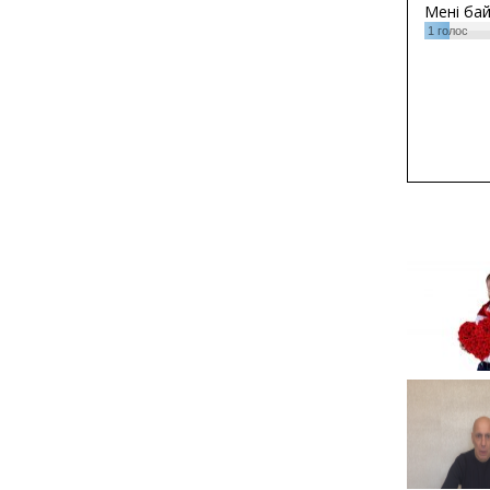
Мені ба
1
голос