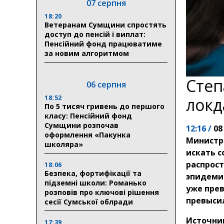
07 серпня
18:20
Ветеранам Сумщини спростять
доступ до пенсій і виплат:
Пенсійний фонд працюватиме
за новим алгоритмом
Степ
06 серпня
18:52
локд
По 5 тисяч гривень до першого
класу: Пенсійний фонд
Сумщини розпочав
12:16 /
08
оформлення «Пакунка
Министр
школяра»
искать с
распрос
18:06
Безпека, фортифікації та
эпидемич
підземні школи: Романько
уже прев
розповів про ключові рішення
превысил
сесії Сумської облради
Источни
17:39