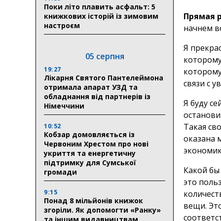
Поки літо плавить асфальт: 5
Прямая 
книжкових історій із зимовим
настроєм
начнем в
Я прекра
05 серпня
которому
19:27
которому
Лікарня Святого Пантелеймона
связи с 
отримала апарат УЗД та
обладнання від партнерів із
Я буду с
Німеччини
останови
Такая св
10:52
Кобзар домовляється із
оказана 
Червоним Хрестом про нові
экономик
укриття та енергетичну
підтримку для Сумської
Какой бы
громади
это поль
9:15
количест
Понад 8 мільйонів книжок
вещи. Эт
згоріли. Як допомогти «Ранку»
соответс
та іншим видавництвам