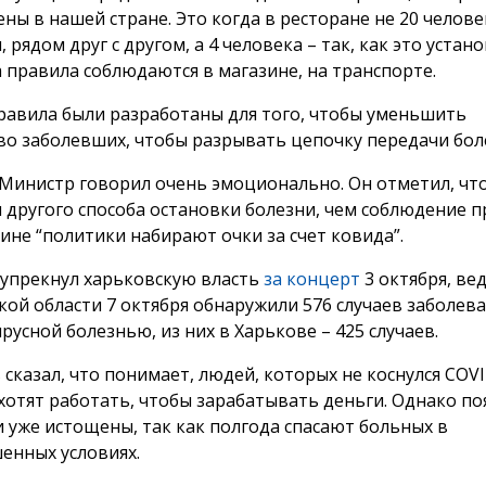
ны в нашей стране. Это когда в ресторане не 20 челове
, рядом друг с другом, а 4 человека – так, как это устан
а правила соблюдаются в магазине, на транспорте.
правила были разработаны для того, чтобы уменьшить
во заболевших, чтобы разрывать цепочку передачи бол
Министр говорил очень эмоционально. Он отметил, что
 другого способа остановки болезни, чем соблюдение п
аине “политики набирают очки за счет ковида”.
 упрекнул харьковскую власть
за концерт
3 октября, ве
кой области 7 октября обнаружили 576 случаев заболев
усной болезнью, из них в Харькове – 425 случаев.
 сказал, что понимает, людей, которых не коснулся COVI
хотят работать, чтобы зарабатывать деньги. Однако по
и уже истощены, так как полгода спасают больных в
енных условиях.