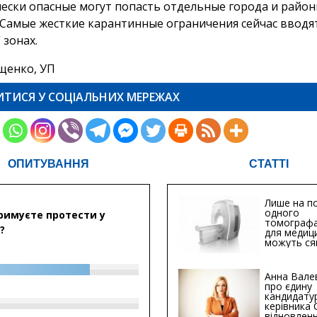
ески опасные могут попасть отдельные города и райо
. Самые жесткие карантинные ограничения сейчас вводят
 зонах.
щенко, УП
ИТИСЯ У СОЦІАЛЬНИХ МЕРЕЖАХ
ОПИТУВАННЯ
СТАТТІ
Лише на по
одного
римуєте протести у
томографа
?
для медиц
можуть ся
мільйонів 
Анна Вале
про єдину
кандидату
керівника
відновленн