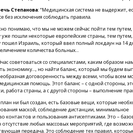
речь Степанова
: “Медицинская система не выдержит, е
се без исключения соблюдать правила.
сно понимаю, что мы не можем сейчас пойти тем путем,
 уже пошли некоторые европейские страны, тем путем,
 пошел Израиль, который ввел полный локдаун на 14 д
увеличением количества больных…
ейчас советоваться со специалистами, каким образом на
ть экономику…, но найти баланс, который мы будем вып
оеобразная договоренность между всеми, чтобы всем м
медицинская помощь. Этот баланс – с одной стороны, эт
и, работа страны, а с другой стороны – выполнение пра
 план ни был создан, есть базовые вещи, которые необ
зования маской, соблюдение дистанции, минимальное
во контактов и пользования антисептиками. Это – базо
о отсутствие любых массовых мероприятий, где возмож
твующая передача. Это соблюдение тех правил, которы