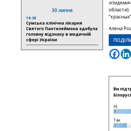
эпидемич
области)
30 липня
“красных”
19:38
Сумська клінічна лікарня
Алена Ро
Святого Пантелеймона здобула
головну відзнаку в медичній
сфері України
ПОДІЛ
Ви підт
Білорусі
Ні
8
Так
2