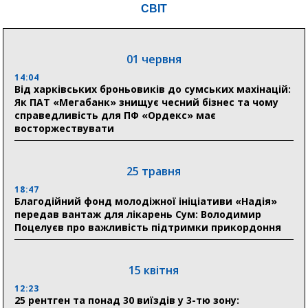
СВІТ
Пенсійний фонд Сумщини спрямував 0,2 млрд грн
на пенсії, страхові виплати та підтримку
прифронтових громад
01 червня
14:04
03 серпня
Від харківських броньовиків до сумських махінацій:
18:54
Як ПАТ «Мегабанк» знищує чесний бізнес та чому
Романько розширює програму відпочинку дітей із
справедливість для ПФ «Ордекс» має
прифронтової Сумщини: перша група оздоровилася
восторжествувати
в Австрії
18:30
25 травня
Ніколаєнко: у Сумах погодили 115 компенсацій на
відновлення житла майже на 6,6 млн грн
18:47
Благодійний фонд молодіжної ініціативи «Надія»
передав вантаж для лікарень Сум: Володимир
Поцелуєв про важливість підтримки прикордоння
31 липня
21:01
До 19 400 гривень на паливо: Пенсійний фонд
15 квітня
Сумщини пояснив, як отримати допомогу на зиму
12:23
25 рентген та понад 30 виїздів у 3-тю зону:
17:52