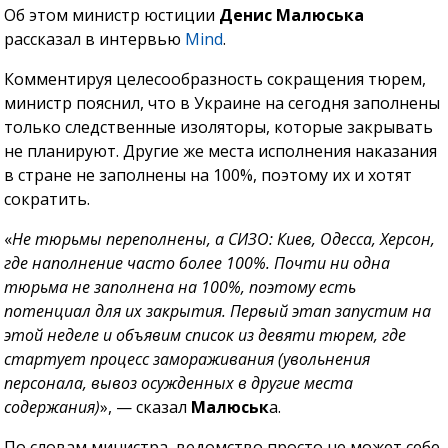
Об этом министр юстиции
Денис Малюська
рассказал в интервью
Mind
.
Комментируя целесообразность сокращения тюрем,
министр пояснил, что в Украине на сегодня заполнены
только следственные изоляторы, которые закрывать
не планируют. Другие же места исполнения наказания
в стране не заполнены на 100%, поэтому их и хотят
сократить.
«
Не тюрьмы переполнены, а СИЗО: Киев, Одесса, Херсон,
где наполнение часто более 100%. Почти ни одна
тюрьма не заполнена на 100%, поэтому есть
потенциал для их закрытия. Первый этап запустим на
этой неделе и объявим список из девяти тюрем, где
стартует процесс замораживания (увольнения
персонала, вывоз осужденных в другие места
содержания)
», — сказал
Малюськ
а.
По словам министра, ведомство просто не может себе