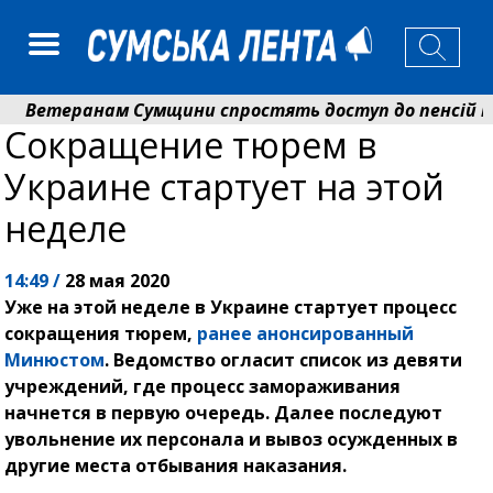
Ветеранам Сумщини спростять доступ до пенсій і ви
Сокращение тюрем в
Романько розширює програму відпочинку дітей із приф
Украине стартует на этой
неделе
14:49 /
28 мая 2020
Уже на этой неделе в Украине стартует процесс
сокращения тюрем,
ранее анонсированный
Минюстом
. Ведомство огласит список из девяти
учреждений, где процесс замораживания
начнется в первую очередь. Далее последуют
увольнение их персонала и вывоз осужденных в
другие места отбывания наказания.