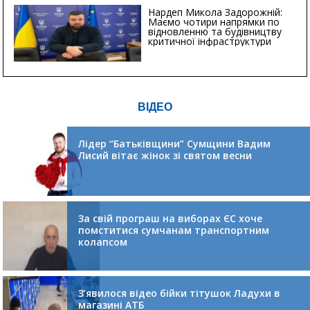
Нардеп Микола Задорожній:
Маємо чотири напрямки по
відновленню та будівництву
критичної інфраструктури
ВІДЕО
Лідер “Батьківщини” Сумщини Вадим
Лисий вітає жінок зі святом весни
За свій програш на виборах ЄС хоче
помститися сумчанам транспортним
колапсом
З’явилося відео бійки тітушок Ладухи в
магазині АТБ