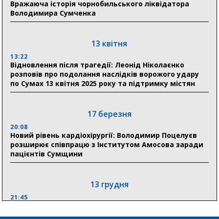
Вражаюча історія чорнобильського ліквідатора
«Укрексімбанк» припиняє виплату пенсій: у
Володимира Сумченка
Пенсійному фонді Сумщини пояснили, що робити
людям
13 квітня
11:00
Артем Кобзар вручив родинам 20 полеглих Героїв
13:22
відзнаки «Почесного громадянина міста Суми»
Відновлення після трагедії: Леонід Ніколаєнко
розповів про подолання наслідків ворожого удару
по Сумах 13 квітня 2025 року та підтримку містян
30 липня
19:38
Сумська клінічна лікарня Святого Пантелеймона
17 березня
здобула головну відзнаку в медичній сфері України
20:08
Новий рівень кардіохірургії: Володимир Поцелуєв
18:33
розширює співпрацю з Інститутом Амосова заради
Олексій Романько долучився до обговорення Плану
пацієнтів Сумщини
стійкості Сумщини з Прем’єр-міністром
13 грудня
21:45
“Внесення змін до процедури публічних закупівель має
збільшити завантаження стратегічних українських