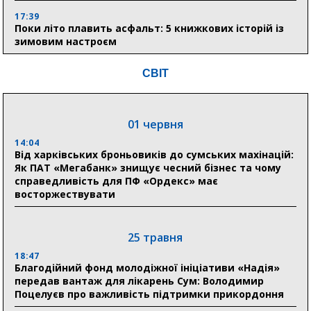
17:39
Поки літо плавить асфальт: 5 книжкових історій із
зимовим настроєм
СВІТ
05 серпня
19:27
Лікарня Святого Пантелеймона отримала апарат
01 червня
УЗД та обладнання від партнерів із Німеччини
14:04
Від харківських броньовиків до сумських махінацій:
10:52
Як ПАТ «Мегабанк» знищує чесний бізнес та чому
Кобзар домовляється із Червоним Хрестом про нові
справедливість для ПФ «Ордекс» має
укриття та енергетичну підтримку для Сумської
восторжествувати
громади
9:15
Понад 8 мільйонів книжок згоріли. Як допомогти
25 травня
«Ранку» та іншим видавництвам відновитися
18:47
Благодійний фонд молодіжної ініціативи «Надія»
передав вантаж для лікарень Сум: Володимир
04 серпня
Поцелуєв про важливість підтримки прикордоння
20:41