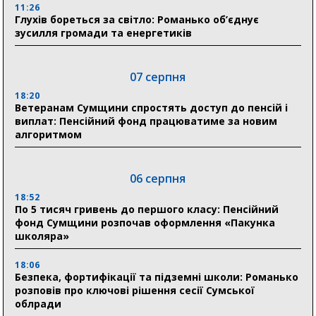
11:26
Глухів бореться за світло: Романько об’єднує
зусилля громади та енергетиків
07 серпня
18:20
Ветеранам Сумщини спростять доступ до пенсій і
виплат: Пенсійний фонд працюватиме за новим
алгоритмом
06 серпня
18:52
По 5 тисяч гривень до першого класу: Пенсійний
фонд Сумщини розпочав оформлення «Пакунка
школяра»
18:06
Безпека, фортифікації та підземні школи: Романько
розповів про ключові рішення сесії Сумської
облради