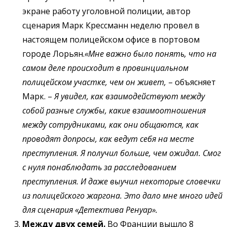
экране работу уголовной полиции, автор
сценария Марк Крессманн неделю провел в
настоящем полицейском офисе в портовом
городе Лорьян.
«Мне важно было понять, что на
самом деле происходит в провинциальном
полицейском участке,
чем он живет,
– объясняет
Марк. –
Я увидел, как взаимодействуют между
собой разные службы, какие взаимоотношения
между сотрудниками, как они общаются, как
проводят допросы, как ведут себя на месте
преступления. Я получил больше, чем ожидал. Смог
с нуля понаблюдать за расследованием
преступления. И даже выучил некоторые словечки
из полицейского жаргона. Это дало мне много идей
для сценария «Детектива Ренуар».
Между двух семей.
Во Франции вышло 8