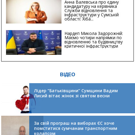
Анна Валевська про єдину
кандидатуру на керівника
Служби відновлення та
інфраструктури у Сумській
області: Хіба...
Нардеп Микола Задорожній:
Маємо чотири напрямки по
відновленню та будівництву
критичної інфраструктури
ВІДЕО
Лідер “Батьківщини” Сумщини Вадим
Лисий вітає жінок зі святом весни
За свій програш на виборах ЄС хоче
помститися сумчанам транспортним
колапсом