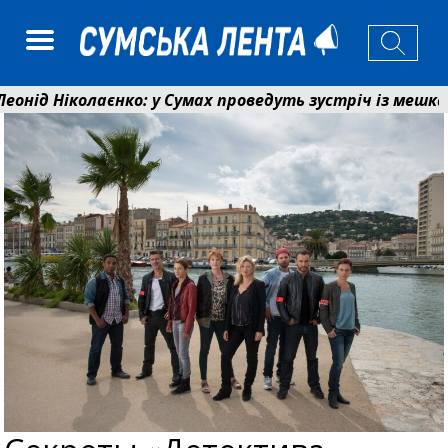
Ніколаєнко: у Сумах проведуть зустріч із мешканцями 
 Святого Пантелеймона отримала апарат УЗД та обла