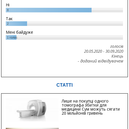
Ні
8
Так
2
Мені байдуже
1
голос
голосів
20.05.2020
-
30.09.2020
Кінець
- доданий відвідувачем
СТАТТІ
Лише на покупці одного
томографа збитки для
медицини Сум можуть сягати
20 мільйонів гривень