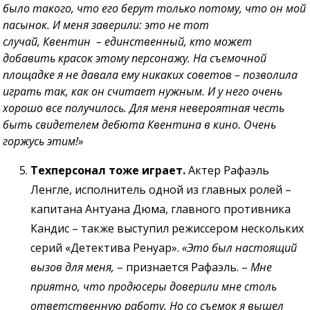
было такого, что его берут только потому, что он мой
пасынок. И меня заверили: это не тот
случай, Квентин – единственный, кто может
добавить красок этому персонажу. На съемочной
площадке я не давала ему никаких советов – позволила
играть так, как он считает нужным. И у него очень
хорошо все получилось. Для меня невероятная честь
быть свидетелем дебюта Квентина в кино. Очень
горжусь этим!»
Техперсонал тоже играет.
Актер Рафаэль
Ленгле, исполнитель одной из главных ролей –
капитана Антуана Дюма, главного противника
Кандис – также выступил режиссером нескольких
серий «Детектива Ренуар».
«Это был настоящий
вызов для меня,
– признается Рафаэль. –
Мне
приятно, что продюсеры доверили мне столь
ответственную работу. Но со съемок я вышел