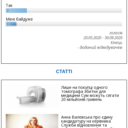
Так
2
Мені байдуже
1
голос
голосів
20.05.2020
-
30.09.2020
Кінець
- доданий відвідувачем
СТАТТІ
Лише на покупці одного
томографа збитки для
медицини Сум можуть сягати
20 мільйонів гривень
Анна Валевська про єдину
кандидатуру на керівника
Служби відновлення та