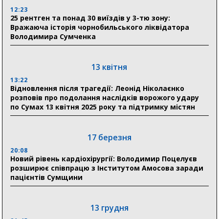
Артем Кобзар вручив родинам 20 полеглих Героїв
12:23
відзнаки «Почесного громадянина міста Суми»
25 рентген та понад 30 виїздів у 3-тю зону:
Вражаюча історія чорнобильського ліквідатора
Володимира Сумченка
30 липня
19:38
Сумська клінічна лікарня Святого Пантелеймона
13 квітня
здобула головну відзнаку в медичній сфері України
13:22
Відновлення після трагедії: Леонід Ніколаєнко
18:33
розповів про подолання наслідків ворожого удару
Олексій Романько долучився до обговорення Плану
по Сумах 13 квітня 2025 року та підтримку містян
стійкості Сумщини з Прем’єр-міністром
18:11
17 березня
Місто посилює міжнародну співпрацю: Суми
отримали 12 потужних станцій для Пунктів обігріву
20:08
Новий рівень кардіохірургії: Володимир Поцелуєв
розширює співпрацю з Інститутом Амосова заради
пацієнтів Сумщини
13 грудня