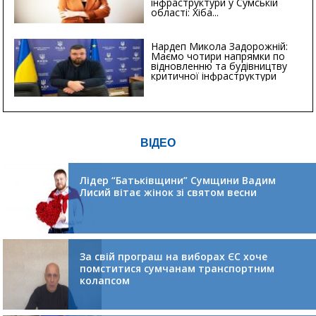
інфраструктури у Сумській
області: Хіба...
Нардеп Микола Задорожній:
Маємо чотири напрямки по
відновленню та будівництву
критичної інфраструктури
ВІДЕО
Лідер “Батьківщини” Сумщини Вадим
Лисий вітає жінок зі святом весни
За свій програш на виборах ЄС хоче
помститися сумчанам транспортним
колапсом