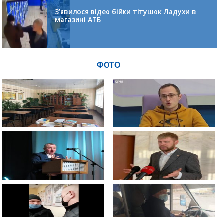
З’явилося відео бійки тітушок Ладухи в
магазині АТБ
ФОТО