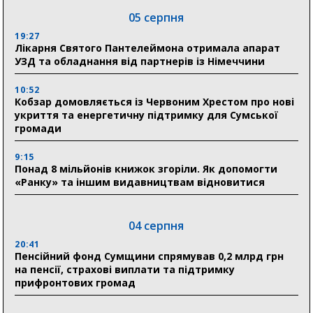
05 серпня
19:27
Лікарня Святого Пантелеймона отримала апарат
УЗД та обладнання від партнерів із Німеччини
10:52
Кобзар домовляється із Червоним Хрестом про нові
укриття та енергетичну підтримку для Сумської
громади
9:15
Понад 8 мільйонів книжок згоріли. Як допомогти
«Ранку» та іншим видавництвам відновитися
04 серпня
20:41
Пенсійний фонд Сумщини спрямував 0,2 млрд грн
на пенсії, страхові виплати та підтримку
прифронтових громад