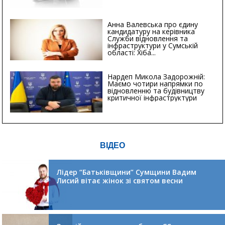
Анна Валевська про єдину
кандидатуру на керівника
Служби відновлення та
інфраструктури у Сумській
області: Хіба...
Нардеп Микола Задорожній:
Маємо чотири напрямки по
відновленню та будівництву
критичної інфраструктури
ВІДЕО
Лідер “Батьківщини” Сумщини Вадим
Лисий вітає жінок зі святом весни