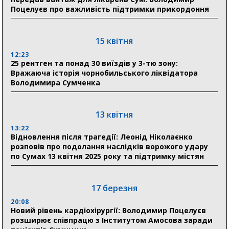
в Австрії
Поцелуєв про важливість підтримки прикордоння
18:30
Ніколаєнко: у Сумах погодили 115 компенсацій на
15 квітня
відновлення житла майже на 6,6 млн грн
12:23
25 рентген та понад 30 виїздів у 3-тю зону:
Вражаюча історія чорнобильського ліквідатора
31 липня
Володимира Сумченка
21:01
До 19 400 гривень на паливо: Пенсійний фонд
Сумщини пояснив, як отримати допомогу на зиму
13 квітня
13:22
17:52
Відновлення після трагедії: Леонід Ніколаєнко
«Укрексімбанк» припиняє виплату пенсій: у
розповів про подолання наслідків ворожого удару
Пенсійному фонді Сумщини пояснили, що робити
по Сумах 13 квітня 2025 року та підтримку містян
людям
11:00
Артем Кобзар вручив родинам 20 полеглих Героїв
17 березня
відзнаки «Почесного громадянина міста Суми»
20:08
Новий рівень кардіохірургії: Володимир Поцелуєв
розширює співпрацю з Інститутом Амосова заради
30 липня