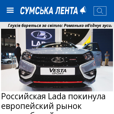
Глухів бореться за світло: Романько об’єднує зусилля
Пенсійний фонд Сумщини спрямував 0,2 млрд грн на п
Российская Lada покинула
европейский рынок