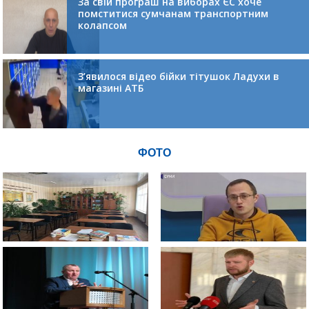
За свій програш на виборах ЄС хоче
помститися сумчанам транспортним
колапсом
З’явилося відео бійки тітушок Ладухи в
магазині АТБ
ФОТО