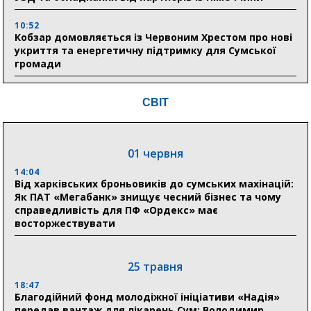
10:52
Кобзар домовляється із Червоним Хрестом про нові
укриття та енергетичну підтримку для Сумської
громади
9:15
СВІТ
Понад 8 мільйонів книжок згоріли. Як допомогти
«Ранку» та іншим видавництвам відновитися
01 червня
04 серпня
14:04
20:41
Від харківських броньовиків до сумських махінацій:
Пенсійний фонд Сумщини спрямував 0,2 млрд грн
Як ПАТ «Мегабанк» знищує чесний бізнес та чому
на пенсії, страхові виплати та підтримку
справедливість для ПФ «Ордекс» має
прифронтових громад
восторжествувати
03 серпня
25 травня
18:54
18:47
Романько розширює програму відпочинку дітей із
Благодійний фонд молодіжної ініціативи «Надія»
прифронтової Сумщини: перша група оздоровилася
передав вантаж для лікарень Сум: Володимир