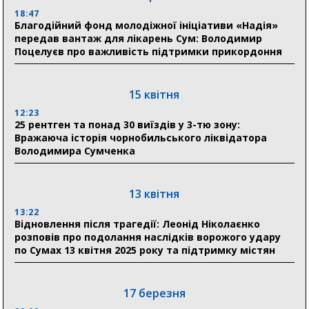
«Укрексімбанк» припиняє виплату пенсій: у
18:47
Пенсійному фонді Сумщини пояснили, що робити
Благодійний фонд молодіжної ініціативи «Надія»
людям
передав вантаж для лікарень Сум: Володимир
Поцелуєв про важливість підтримки прикордоння
11:00
Артем Кобзар вручив родинам 20 полеглих Героїв
відзнаки «Почесного громадянина міста Суми»
15 квітня
12:23
25 рентген та понад 30 виїздів у 3-тю зону:
30 липня
Вражаюча історія чорнобильського ліквідатора
19:38
Володимира Сумченка
Сумська клінічна лікарня Святого Пантелеймона
здобула головну відзнаку в медичній сфері України
13 квітня
18:33
Олексій Романько долучився до обговорення Плану
13:22
Відновлення після трагедії: Леонід Ніколаєнко
стійкості Сумщини з Прем’єр-міністром
розповів про подолання наслідків ворожого удару
по Сумах 13 квітня 2025 року та підтримку містян
18:11
Місто посилює міжнародну співпрацю: Суми
отримали 12 потужних станцій для Пунктів обігріву
17 березня