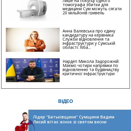
Лише на покупці одного
томографа збитки для
медицини Сум можуть сягати
20 мільйонів гривень
Анна Валевська про єдину
кандидатуру на керівника
Служби відновлення та
інфраструктури у Сумській
області: Хіба...
Нардеп Микола Задорожній:
Маємо чотири напрямки по
відновленню та будівництву
критичної інфраструктури
ВІДЕО
Лідер “Батьківщини” Сумщини Вадим
Лисий вітає жінок зі святом весни