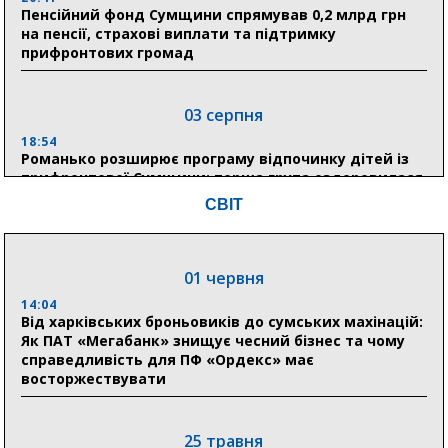
Пенсійний фонд Сумщини спрямував 0,2 млрд грн
на пенсії, страхові виплати та підтримку
прифронтових громад
03 серпня
18:54
Романько розширює програму відпочинку дітей із
прифронтової Сумщини: перша група оздоровилася
в Австрії
СВІТ
18:30
Ніколаєнко: у Сумах погодили 115 компенсацій на
відновлення житла майже на 6,6 млн грн
01 червня
14:04
Від харківських броньовиків до сумських махінацій:
31 липня
Як ПАТ «Мегабанк» знищує чесний бізнес та чому
справедливість для ПФ «Ордекс» має
21:01
восторжествувати
До 19 400 гривень на паливо: Пенсійний фонд
Сумщини пояснив, як отримати допомогу на зиму
25 травня
17:52