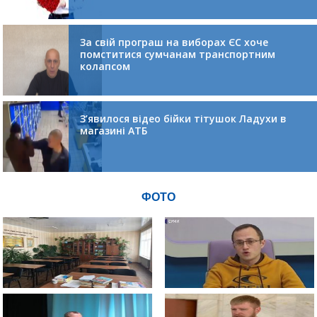
За свій програш на виборах ЄС хоче
помститися сумчанам транспортним
колапсом
З’явилося відео бійки тітушок Ладухи в
магазині АТБ
ФОТО