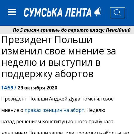
По 5 тисяч гривень до першого класу: Пенсійний ф
Президент Польши
Ніколаєнко: у Сумах погодили 115 компенсацій на в
изменил свое мнение за
неделю и выступил в
поддержку абортов
14:59 /
29 октября 2020
Президент Польши Анджей Дуда поменял свое
мнение о
правах женщин на аборт
. Неделю
назад решением Конституционного трибунала
женщинам Польши запретили проводить аборты, но