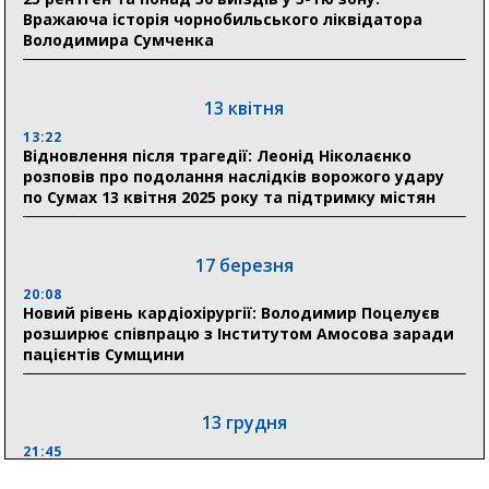
Вражаюча історія чорнобильського ліквідатора
Володимира Сумченка
30 липня
19:38
Сумська клінічна лікарня Святого Пантелеймона
13 квітня
здобула головну відзнаку в медичній сфері України
13:22
Відновлення після трагедії: Леонід Ніколаєнко
18:33
розповів про подолання наслідків ворожого удару
Олексій Романько долучився до обговорення Плану
по Сумах 13 квітня 2025 року та підтримку містян
стійкості Сумщини з Прем’єр-міністром
18:11
17 березня
Місто посилює міжнародну співпрацю: Суми
отримали 12 потужних станцій для Пунктів обігріву
20:08
Новий рівень кардіохірургії: Володимир Поцелуєв
розширює співпрацю з Інститутом Амосова заради
пацієнтів Сумщини
13 грудня
21:45
“Внесення змін до процедури публічних закупівель має