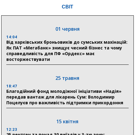
18:54
СВІТ
Романько розширює програму відпочинку дітей із
прифронтової Сумщини: перша група оздоровилася
в Австрії
01 червня
18:30
Ніколаєнко: у Сумах погодили 115 компенсацій на
14:04
відновлення житла майже на 6,6 млн грн
Від харківських броньовиків до сумських махінацій:
Як ПАТ «Мегабанк» знищує чесний бізнес та чому
справедливість для ПФ «Ордекс» має
восторжествувати
31 липня
21:01
До 19 400 гривень на паливо: Пенсійний фонд
25 травня
Сумщини пояснив, як отримати допомогу на зиму
18:47
Благодійний фонд молодіжної ініціативи «Надія»
17:52
передав вантаж для лікарень Сум: Володимир
«Укрексімбанк» припиняє виплату пенсій: у
Поцелуєв про важливість підтримки прикордоння
Пенсійному фонді Сумщини пояснили, що робити
людям
15 квітня
11:00
Артем Кобзар вручив родинам 20 полеглих Героїв
12:23
відзнаки «Почесного громадянина міста Суми»
25 рентген та понад 30 виїздів у 3-тю зону: