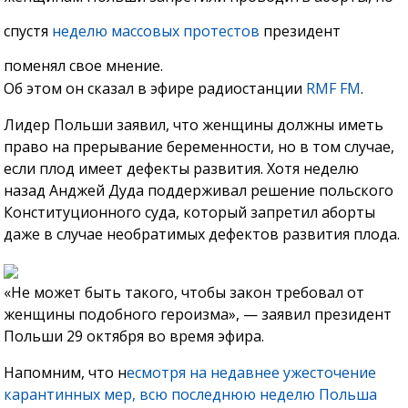
спустя
неделю массовых протестов
президент
поменял свое мнение.
Об этом он сказал в эфире радиостанции
RMF FM
.
Лидер Польши заявил, что женщины должны иметь
право на прерывание беременности, но в том случае,
если плод имеет дефекты развития. Хотя неделю
назад Анджей Дуда поддерживал решение польского
Конституционного суда, который запретил аборты
даже в случае необратимых дефектов развития плода.
«Не может быть такого, чтобы закон требовал от
женщины подобного героизма», — заявил президент
Польши 29 октября во время эфира.
Напомним, что н
есмотря на недавнее ужесточение
карантинных мер, всю последнюю неделю Польша