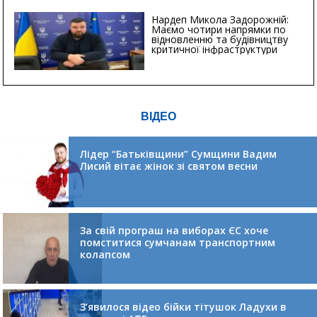
Нардеп Микола Задорожній:
Маємо чотири напрямки по
відновленню та будівництву
критичної інфраструктури
ВІДЕО
Лідер “Батьківщини” Сумщини Вадим
Лисий вітає жінок зі святом весни
За свій програш на виборах ЄС хоче
помститися сумчанам транспортним
колапсом
З’явилося відео бійки тітушок Ладухи в