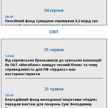
04 серпня
20:41
Пенсійний фонд Сумщини спрямував 0,2 млрд грн
на пенсії, страхові виплати та підтримку
прифронтових громад
СВІТ
03 серпня
01 червня
18:54
Романько розширює програму відпочинку дітей із
14:04
прифронтової Сумщини: перша група оздоровилася
Від харківських броньовиків до сумських махінацій:
в Австрії
Як ПАТ «Мегабанк» знищує чесний бізнес та чому
справедливість для ПФ «Ордекс» має
восторжествувати
18:30
Ніколаєнко: у Сумах погодили 115 компенсацій на
відновлення житла майже на 6,6 млн грн
25 травня
18:47
31 липня
Благодійний фонд молодіжної ініціативи «Надія»
передав вантаж для лікарень Сум: Володимир
21:01