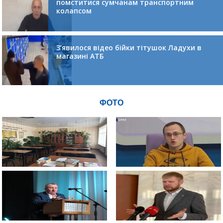
помститися сумчанам транспортним
колапсом
З’явилося відео бійки тітушок Ладухи в
магазині АТБ
ФОТО