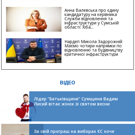
Анна Валевська про єдину
кандидатуру на керівника
Служби відновлення та
інфраструктури у Сумській
області: Хіба...
Нардеп Микола Задорожній:
Маємо чотири напрямки по
відновленню та будівництву
критичної інфраструктури
ВІДЕО
Лідер “Батьківщини” Сумщини Вадим
Лисий вітає жінок зі святом весни
За свій програш на виборах ЄС хоче