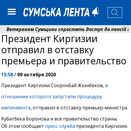
Ветеранам Сумщини спростять доступ до пенсій і ви
Президент Киргизии
Романько розширює програму відпочинку дітей із приф
отправил в отставку
премьера и правительство
15:58 /
09 октября 2020
Президент Киргизии Сооронбай Жээнбеков,
в
отношении которого запустили процедуру
импичмента
, отправил в отставку премьер-министра
Кубатбека Боронова и все правительство страны.
Об этом сообщает
пресс-служба
президента Киргизии.