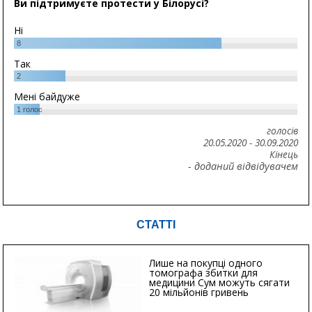
Ви підтримуєте протести у Білорусі?
Ні
8
Так
2
Мені байдуже
1
голос
голосів
20.05.2020
-
30.09.2020
Кінець
- доданий відвідувачем
СТАТТІ
Лише на покупці одного
томографа збитки для
медицини Сум можуть сягати
20 мільйонів гривень