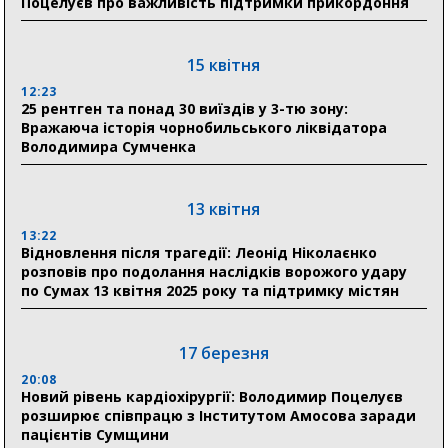
Поцелуєв про важливість підтримки прикордоння
До 19 400 гривень на паливо: Пенсійний фонд
Сумщини пояснив, як отримати допомогу на зиму
15 квітня
17:52
«Укрексімбанк» припиняє виплату пенсій: у
12:23
Пенсійному фонді Сумщини пояснили, що робити
25 рентген та понад 30 виїздів у 3-тю зону:
людям
Вражаюча історія чорнобильського ліквідатора
Володимира Сумченка
11:00
Артем Кобзар вручив родинам 20 полеглих Героїв
відзнаки «Почесного громадянина міста Суми»
13 квітня
13:22
Відновлення після трагедії: Леонід Ніколаєнко
30 липня
розповів про подолання наслідків ворожого удару
19:38
по Сумах 13 квітня 2025 року та підтримку містян
Сумська клінічна лікарня Святого Пантелеймона
здобула головну відзнаку в медичній сфері України
17 березня
18:33
Олексій Романько долучився до обговорення Плану
20:08
Новий рівень кардіохірургії: Володимир Поцелуєв
стійкості Сумщини з Прем’єр-міністром
розширює співпрацю з Інститутом Амосова заради
пацієнтів Сумщини