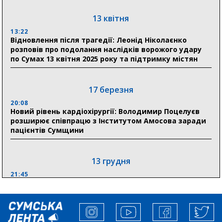
19:38
Сумська клінічна лікарня Святого Пантелеймона
13 квітня
здобула головну відзнаку в медичній сфері України
13:22
Відновлення після трагедії: Леонід Ніколаєнко
18:33
розповів про подолання наслідків ворожого удару
Олексій Романько долучився до обговорення Плану
по Сумах 13 квітня 2025 року та підтримку містян
стійкості Сумщини з Прем’єр-міністром
18:11
17 березня
Місто посилює міжнародну співпрацю: Суми
отримали 12 потужних станцій для Пунктів обігріву
20:08
Новий рівень кардіохірургії: Володимир Поцелуєв
розширює співпрацю з Інститутом Амосова заради
пацієнтів Сумщини
13 грудня
21:45
“Внесення змін до процедури публічних закупівель має
збільшити завантаження стратегічних українських
виробників”, – нардеп Максим Гузенко