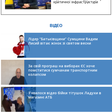
критичної інфраструктури
ВІДЕО
Лідер “Батьківщини” Сумщини Вадим
Лисий вітає жінок зі святом весни
За свій програш на виборах ЄС хоче
помститися сумчанам транспортним
колапсом
З’явилося відео бійки тітушок Ладухи в
магазині АТБ