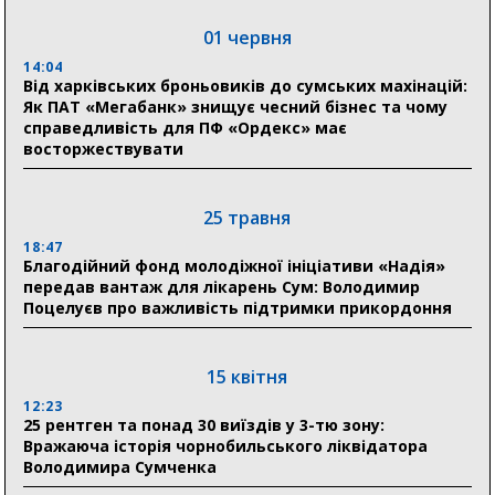
в Австрії
01 червня
18:30
Ніколаєнко: у Сумах погодили 115 компенсацій на
14:04
відновлення житла майже на 6,6 млн грн
Від харківських броньовиків до сумських махінацій:
Як ПАТ «Мегабанк» знищує чесний бізнес та чому
справедливість для ПФ «Ордекс» має
восторжествувати
31 липня
21:01
До 19 400 гривень на паливо: Пенсійний фонд
25 травня
Сумщини пояснив, як отримати допомогу на зиму
18:47
Благодійний фонд молодіжної ініціативи «Надія»
17:52
передав вантаж для лікарень Сум: Володимир
«Укрексімбанк» припиняє виплату пенсій: у
Поцелуєв про важливість підтримки прикордоння
Пенсійному фонді Сумщини пояснили, що робити
людям
15 квітня
11:00
Артем Кобзар вручив родинам 20 полеглих Героїв
12:23
відзнаки «Почесного громадянина міста Суми»
25 рентген та понад 30 виїздів у 3-тю зону:
Вражаюча історія чорнобильського ліквідатора
Володимира Сумченка
30 липня