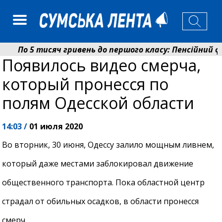
По 5 тисяч гривень до першого класу: Пенсійний фо
Появилось видео смерча,
Ніколаєнко: у Сумах погодили 115 компенсацій на ві
который пронесся по
полям Одесской области
14:03 /
01 июля 2020
Во вторник, 30 июня, Одессу залило мощным ливнем,
который даже местами заблокировал движение
общественного транспорта. Пока областной центр
страдал от обильных осадков, в области пронесся
смерч.