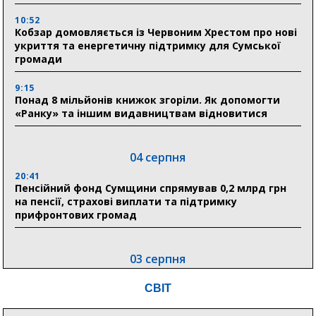
10:52
Кобзар домовляється із Червоним Хрестом про нові
укриття та енергетичну підтримку для Сумської
громади
9:15
Понад 8 мільйонів книжок згоріли. Як допомогти
«Ранку» та іншим видавництвам відновитися
04 серпня
20:41
Пенсійний фонд Сумщини спрямував 0,2 млрд грн
на пенсії, страхові виплати та підтримку
прифронтових громад
03 серпня
18:54
СВІТ
Романько розширює програму відпочинку дітей із
прифронтової Сумщини: перша група оздоровилася