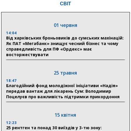
в Австрії
СВІТ
18:30
Ніколаєнко: у Сумах погодили 115 компенсацій на
відновлення житла майже на 6,6 млн грн
01 червня
14:04
Від харківських броньовиків до сумських махінацій:
31 липня
Як ПАТ «Мегабанк» знищує чесний бізнес та чому
справедливість для ПФ «Ордекс» має
21:01
восторжествувати
До 19 400 гривень на паливо: Пенсійний фонд
Сумщини пояснив, як отримати допомогу на зиму
25 травня
17:52
«Укрексімбанк» припиняє виплату пенсій: у
18:47
Пенсійному фонді Сумщини пояснили, що робити
Благодійний фонд молодіжної ініціативи «Надія»
людям
передав вантаж для лікарень Сум: Володимир
Поцелуєв про важливість підтримки прикордоння
11:00
Артем Кобзар вручив родинам 20 полеглих Героїв
відзнаки «Почесного громадянина міста Суми»
15 квітня
12:23
25 рентген та понад 30 виїздів у 3-тю зону:
30 липня