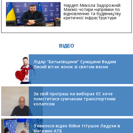
Нардеп Микола Задорожній:
Маємо чотири напрямки по
відновленню та будівництву
критичної інфраструктури
ВІДЕО
Лідер “Батьківщини” Сумщини Вадим
Лисий вітає жінок зі святом весни
За свій програш на виборах ЄС хоче
помститися сумчанам транспортним
колапсом
З’явилося відео бійки тітушок Ладухи в
магазині АТБ