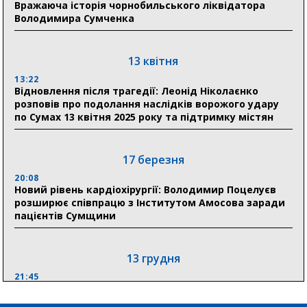
Вражаюча історія чорнобильського ліквідатора
19:38
Володимира Сумченка
Сумська клінічна лікарня Святого Пантелеймона
здобула головну відзнаку в медичній сфері України
13 квітня
18:33
Олексій Романько долучився до обговорення Плану
13:22
Відновлення після трагедії: Леонід Ніколаєнко
стійкості Сумщини з Прем’єр-міністром
розповів про подолання наслідків ворожого удару
по Сумах 13 квітня 2025 року та підтримку містян
18:11
Місто посилює міжнародну співпрацю: Суми
отримали 12 потужних станцій для Пунктів обігріву
17 березня
20:08
Новий рівень кардіохірургії: Володимир Поцелуєв
розширює співпрацю з Інститутом Амосова заради
пацієнтів Сумщини
13 грудня
21:45
“Внесення змін до процедури публічних закупівель має
збільшити завантаження стратегічних українських