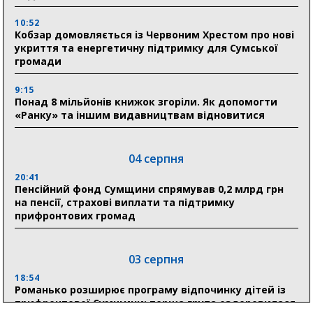
10:52
Кобзар домовляється із Червоним Хрестом про нові
укриття та енергетичну підтримку для Сумської
громади
9:15
Понад 8 мільйонів книжок згоріли. Як допомогти
«Ранку» та іншим видавництвам відновитися
04 серпня
20:41
Пенсійний фонд Сумщини спрямував 0,2 млрд грн
на пенсії, страхові виплати та підтримку
прифронтових громад
03 серпня
18:54
Романько розширює програму відпочинку дітей із
прифронтової Сумщини: перша група оздоровилася