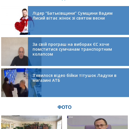
Лідер “Батьківщини” Сумщини Вадим
Лисий вітає жінок зі святом весни
За свій програш на виборах ЄС хоче
помститися сумчанам транспортним
колапсом
З’явилося відео бійки тітушок Ладухи в
магазині АТБ
ФОТО