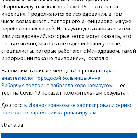
«Коронавирусная болезнь Covid-19 — это новая
инфекция. Продолжаются ее исследования, в том
числе возможность повторного инфицирования уже
переболевших людей. Но научно доказанных статей
или исследований, которые четко могут сказать, что
это возможно, мы пока не видели. Наши ученые,
специалисты, которые работают с Минздравом, такой
информации пока не приводили»,- сказал он.
Напомним, в начале месяца в Черновцах
врач-
анастезиолог городской больницы Анна
Рибарчук повторно заболела коронавирусом
— ее
тест на Covid-19 показал положительный результат.
До этого
в Ивано-Франковске зафиксировали серию
повторных заражений коронавирусом
.
strana.ua