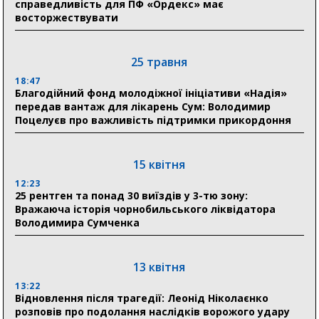
справедливість для ПФ «Ордекс» має
прифронтової Сумщини: перша група оздоровилася
восторжествувати
в Австрії
18:30
25 травня
Ніколаєнко: у Сумах погодили 115 компенсацій на
відновлення житла майже на 6,6 млн грн
18:47
Благодійний фонд молодіжної ініціативи «Надія»
передав вантаж для лікарень Сум: Володимир
Поцелуєв про важливість підтримки прикордоння
31 липня
21:01
До 19 400 гривень на паливо: Пенсійний фонд
15 квітня
Сумщини пояснив, як отримати допомогу на зиму
12:23
25 рентген та понад 30 виїздів у 3-тю зону:
17:52
Вражаюча історія чорнобильського ліквідатора
«Укрексімбанк» припиняє виплату пенсій: у
Володимира Сумченка
Пенсійному фонді Сумщини пояснили, що робити
людям
13 квітня
11:00
Артем Кобзар вручив родинам 20 полеглих Героїв
13:22
відзнаки «Почесного громадянина міста Суми»
Відновлення після трагедії: Леонід Ніколаєнко
розповів про подолання наслідків ворожого удару