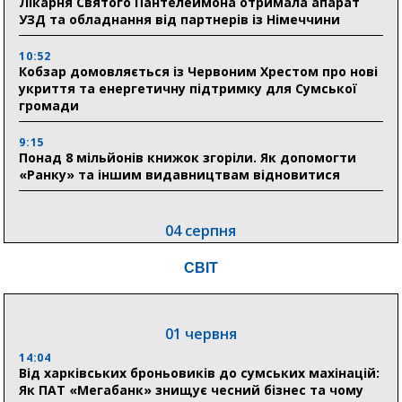
Лікарня Святого Пантелеймона отримала апарат
УЗД та обладнання від партнерів із Німеччини
10:52
Кобзар домовляється із Червоним Хрестом про нові
укриття та енергетичну підтримку для Сумської
громади
9:15
Понад 8 мільйонів книжок згоріли. Як допомогти
«Ранку» та іншим видавництвам відновитися
04 серпня
20:41
СВІТ
Пенсійний фонд Сумщини спрямував 0,2 млрд грн
на пенсії, страхові виплати та підтримку
прифронтових громад
01 червня
14:04
03 серпня
Від харківських броньовиків до сумських махінацій:
18:54
Як ПАТ «Мегабанк» знищує чесний бізнес та чому
Романько розширює програму відпочинку дітей із