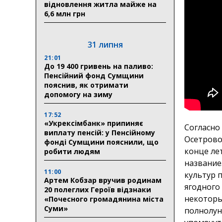
відновлення житла майже на
6,6 млн грн
31 липня
21:01
До 19 400 гривень на паливо:
Пенсійний фонд Сумщини
пояснив, як отримати
допомогу на зиму
17:52
«Укрексімбанк» припиняє
Согласно
виплату пенсій: у Пенсійному
Осетрово
фонді Сумщини пояснили, що
конце ле
робити людям
название
11:00
культур 
Артем Кобзар вручив родинам
ягодного
20 полеглих Героїв відзнаки
некоторы
«Почесного громадянина міста
Суми»
полнолун