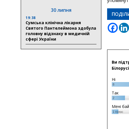
упомянут
30 липня
ПОДІЛ
19:38
Сумська клінічна лікарня
Святого Пантелеймона здобула
головну відзнаку в медичній
сфері України
Ви підт
Білорусі
Ні
8
Так
2
Мені ба
1
голос