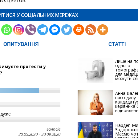
ых цветов.
ИТИСЯ У СОЦІАЛЬНИХ МЕРЕЖАХ
ОПИТУВАННЯ
СТАТТІ
Лише на по
одного
римуєте протести у
томографа
?
для медиц
можуть ся
мільйонів 
Анна Вале
про єдину
кандидату
керівника
відновленн
йдуже
інфраструк
Сумській о
Хіба...
Нардеп Ми
голосів
Задорожні
Маємо чо
20.05.2020
-
30.09.2020