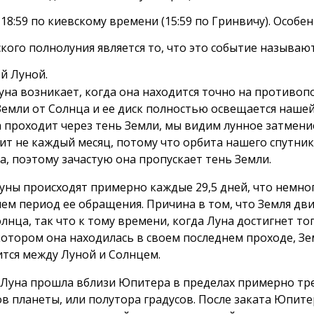
 18:59 по киевскому времени (15:59 по Гринвичу). Особ
ского полнолуния является то, что это событие называю
й Луной.
уна возникает, когда она находится точно на противо
Земли от Солнца и ее диск полностью освещается нашей
а проходит через тень Земли, мы видим лунное затмение
ит не каждый месяц, потому что орбита нашего спутник
а, поэтому зачастую она пропускает тень Земли.
уны происходят примерно каждые 29,5 дней, что немно
чем период ее обращения. Причина в том, что Земля дв
лнца, так что к тому времени, когда Луна достигнет то
 котором она находилась в своем последнем проходе, Зе
ится между Луной и Солнцем.
а Луна прошла вблизи Юпитера в пределах примерно тр
в планеты, или полутора градусов. После заката Юпите