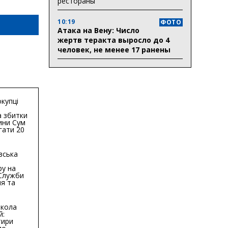
рестораны
10:19
ФОТО
Атака на Вену: Число
жертв теракта выросло до 4
человек, не менее 17 ранены
купці
 збитки
ини Сум
гати 20
гривень
вська
ру на
 Служби
я та
тури у
бласті:
кола
й:
тири