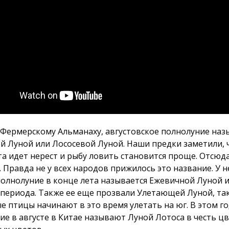
 Фермерскому Альманаху, августовское полнолуние на
й Луной или Лососевой Луной. Наши предки заметили, 
та идет нерест и рыбу ловить становится проще. Отсюд
. Правда не у всех народов прижилось это название. У 
полнолуние в конце лета называется Ежевичной Луной и
 периода. Также ее еще прозвали Улетающей Луной, так
е птицы начинают в это время улетать на юг. В этом го
ие в августе в Китае называют Луной Лотоса в честь ц