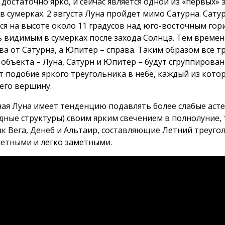
достаточно ярко, и сейчас является одной из «первых» 
в сумерках. 2 августа Луна пройдет мимо Сатурна. Сату
ся на высоте около 11 градусов над юго-восточным гор
ь видимым в сумерках после захода Солнца. Тем време
ва от Сатурна, а Юпитер – справа. Таким образом все т
 объекта – Луна, Сатурн и Юпитер – будут сгруппирован
ят подобие яркого треугольника в небе, каждый из кото
 его вершину.
ная Луна имеет тенденцию подавлять более слабые аст
здные структуры) своим ярким свечением в полнолуние,
ак Вега, Денеб и Альтаир, составляющие Летний треуго
метными и легко заметными.