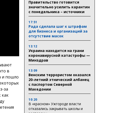
Правительство готовится
значительно усилить карантин
с понедельника – источники
17:51
Рада сделала шаг к штрафам
для бизнеса и организаций за
отсутствие масок
13:12
Украина находится на грани
коронавирусной катастрофы —
Минздрав
зывают
что в
13:09
Венским террористом оказался
а и пошло
20-летний этнический албанец
некоторых
с паспортом Северной
з-за
Македонии
 как
10:20
ду
В «красном» Ужгороде власти
ветения
отказались закрывать школы и