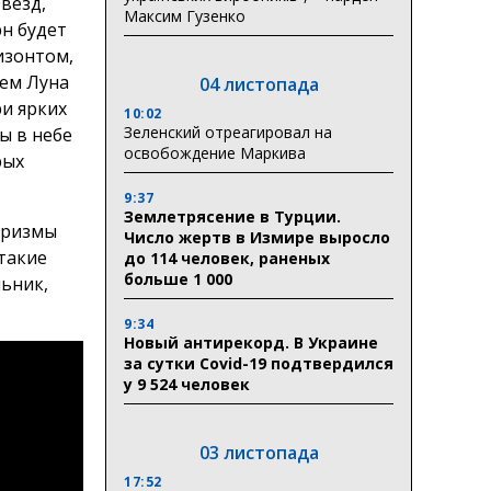
звезд,
Максим Гузенко
рн будет
изонтом,
нем Луна
04 листопада
ри ярких
10:02
Зеленский отреагировал на
ы в небе
освобождение Маркива
рых
9:37
Землетрясение в Турции.
еризмы
Число жертв в Измире выросло
 такие
до 114 человек, раненых
больше 1 000
льник,
9:34
Новый антирекорд. В Украине
за сутки Covid-19 подтвердился
у 9 524 человек
03 листопада
17:52