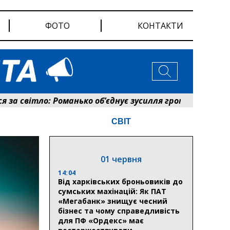
ФОТО
КОНТАКТИ
вітло: Романько об’єднує зусилля громади та енергетик
СВІТ
01 червня
14:04
Від харківських броньовиків до
сумських махінацій: Як ПАТ
«Мегабанк» знищує чесний
бізнес та чому справедливість
для ПФ «Ордекс» має