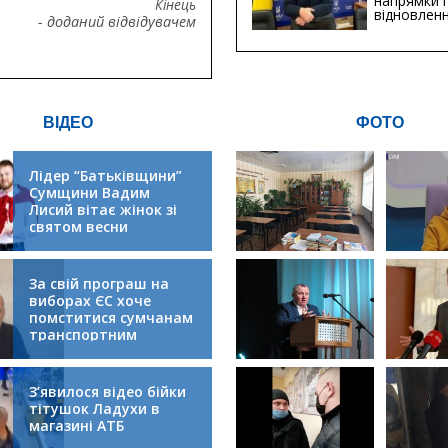
напрямки 
Кінець
відновлен
- доданий відвідувачем
будівницт
критичної
інфрастру
ВІДЕО
ФОТО
Лідер “Батьківщини”
Сумщини Вадим
Лисий вітає жінок зі
святом весни
За свій програш на
виборах ЄС хоче
помститися сумчанам
транспортним
колапсом
З’явилося відео бійки
тітушок Ладухи в
магазині АТБ