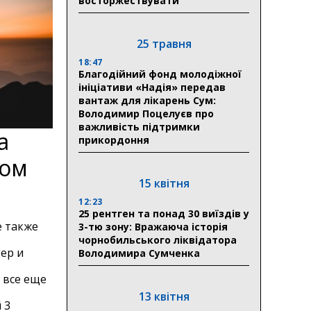
восторжествувати
25 травня
18:47
Благодійний фонд молодіжної
ініціативи «Надія» передав
вантаж для лікарень Сум:
Володимир Поцелуєв про
важливість підтримки
а
прикордоння
ном
15 квітня
12:23
25 рентген та понад 30 виїздів у
е также
3-тю зону: Вражаюча історія
чорнобильського ліквідатора
ер и
Володимира Сумченка
 все еще
13 квітня
 3