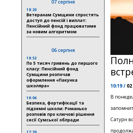
07 серпня
18:20
Ветеранам Сумщини спростять
доступ до пенсій і виплат:
Пенсійний фонд працюватиме
за новим алгоритмом
06 серпня
Полн
18:52
По 5 тисяч гривень до першого
встр
класу: Пенсійний фонд
Сумщини розпочав
оформлення «Пакунка
10:19 /
02
школяра»
В понеде
18:06
Безпека, фортифікації та
запомнит
підземні школи: Романько
розповів про ключові рішення
Сатурн в
сесії Сумської облради
продолжа
17:39