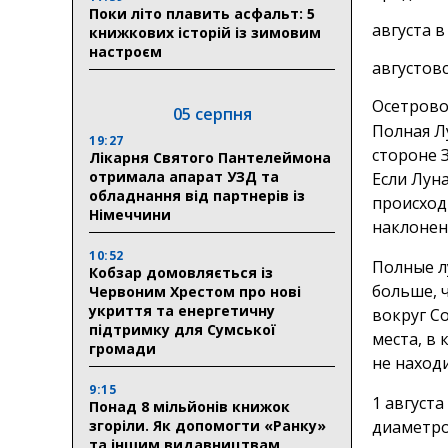
Поки літо плавить асфальт: 5
августа в
книжкових історій із зимовим
настроєм
августов
Осетрово
05 серпня
Полная Л
19:27
стороне 
Лікарня Святого Пантелеймона
отримала апарат УЗД та
Если Лун
обладнання від партнерів із
происход
Німеччини
наклонен
10:52
Полные л
Кобзар домовляється із
больше, 
Червоним Хрестом про нові
укриття та енергетичну
вокруг Со
підтримку для Сумської
места, в
громади
не наход
9:15
1 август
Понад 8 мільйонів книжок
згоріли. Як допомогти «Ранку»
диаметро
та іншим видавництвам