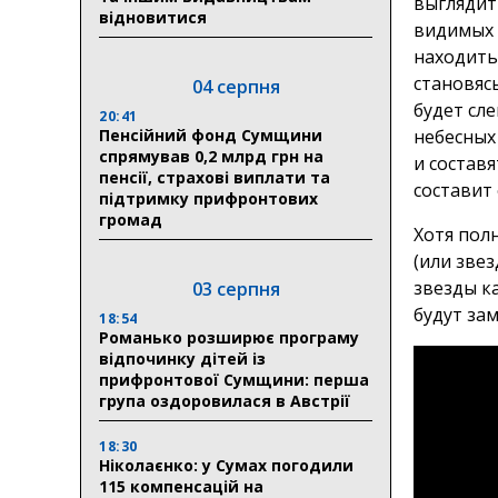
выглядит 
відновитися
видимых 
находить
становяс
04 серпня
будет сле
20:41
Пенсійний фонд Сумщини
небесных
спрямував 0,2 млрд грн на
и состав
пенсії, страхові виплати та
составит
підтримку прифронтових
громад
Хотя пол
(или зве
звезды к
03 серпня
будут за
18:54
Романько розширює програму
відпочинку дітей із
прифронтової Сумщини: перша
група оздоровилася в Австрії
18:30
Ніколаєнко: у Сумах погодили
115 компенсацій на