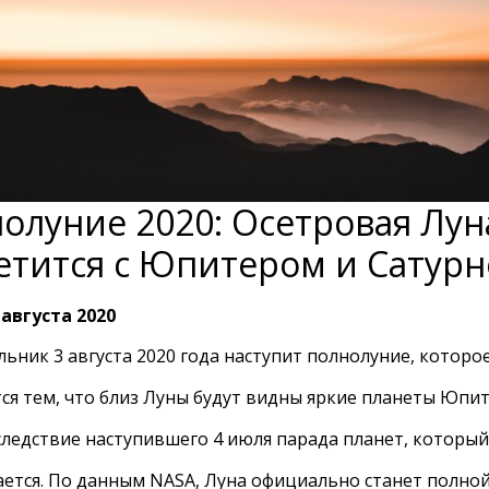
олуние 2020: Осетровая Лун
етится с Юпитером и Сатур
 августа 2020
льник 3 августа 2020 года наступит полнолуние, которо
ся тем, что близ Луны будут видны яркие планеты Юпит
следствие наступившего 4 июля парада планет, который
ется. По данным NASA, Луна официально станет полной