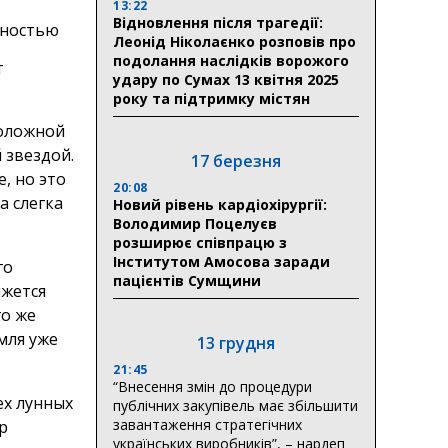
13:22
Відновлення після трагедії:
енностью
Леонід Ніколаєнко розповів про
подолання наслідків ворожого
т
удару по Сумах 13 квітня 2025
року та підтримку містян
положной
 звездой.
17 березня
, но это
20:08
а слегка
Новий рівень кардіохірургії:
Володимир Поцелуєв
розширює співпрацю з
Інститутом Амосова заради
го
пацієнтів Сумщини
ижется
го же
мля уже
13 грудня
21:45
“Внесення змін до процедури
ех лунных
публічних закупівель має збільшити
завантаження стратегічних
р
українських виробників”, – нардеп