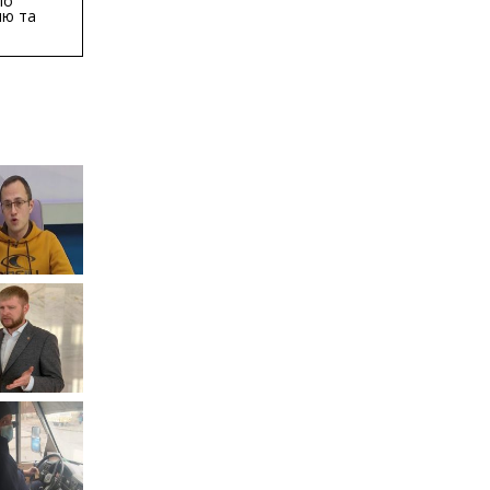
по
ню та
ву
ктури