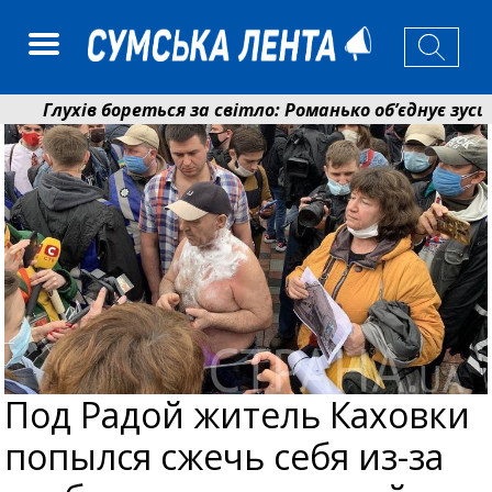
Глухів бореться за світло: Романько об’єднує зусилл
Пенсійний фонд Сумщини спрямував 0,2 млрд грн на 
Под Радой житель Каховки
попылся сжечь себя из-за