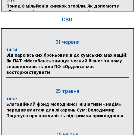
9:15
Понад 8 мільйонів книжок згоріли. Як допомогти
«Ранку» та іншим видавництвам відновитися
СВІТ
04 серпня
20:41
01 червня
Пенсійний фонд Сумщини спрямував 0,2 млрд грн
на пенсії, страхові виплати та підтримку
14:04
прифронтових громад
Від харківських броньовиків до сумських махінацій:
Як ПАТ «Мегабанк» знищує чесний бізнес та чому
справедливість для ПФ «Ордекс» має
восторжествувати
03 серпня
18:54
Романько розширює програму відпочинку дітей із
25 травня
прифронтової Сумщини: перша група оздоровилася
в Австрії
18:47
Благодійний фонд молодіжної ініціативи «Надія»
передав вантаж для лікарень Сум: Володимир
18:30
Поцелуєв про важливість підтримки прикордоння
Ніколаєнко: у Сумах погодили 115 компенсацій на
відновлення житла майже на 6,6 млн грн
15 квітня