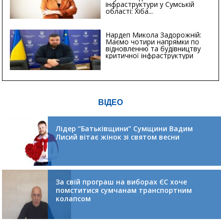
інфраструктури у Сумській
області: Хіба...
Нардеп Микола Задорожній:
Маємо чотири напрямки по
відновленню та будівництву
критичної інфраструктури
ВІДЕО
Лідер “Батьківщини” Сумщини Вадим
Лисий вітає жінок зі святом весни
За свій програш на виборах ЄС хоче
помститися сумчанам транспортним
колапсом