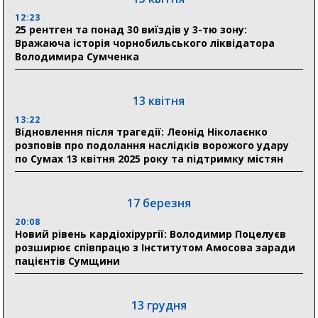
31 липня
12:23
25 рентген та понад 30 виїздів у 3-тю зону:
21:01
Вражаюча історія чорнобильського ліквідатора
До 19 400 гривень на паливо: Пенсійний фонд
Володимира Сумченка
Сумщини пояснив, як отримати допомогу на зиму
17:52
«Укрексімбанк» припиняє виплату пенсій: у
13 квітня
Пенсійному фонді Сумщини пояснили, що робити
13:22
людям
Відновлення після трагедії: Леонід Ніколаєнко
розповів про подолання наслідків ворожого удару
11:00
по Сумах 13 квітня 2025 року та підтримку містян
Артем Кобзар вручив родинам 20 полеглих Героїв
відзнаки «Почесного громадянина міста Суми»
17 березня
20:08
30 липня
Новий рівень кардіохірургії: Володимир Поцелуєв
19:38
розширює співпрацю з Інститутом Амосова заради
Сумська клінічна лікарня Святого Пантелеймона
пацієнтів Сумщини
здобула головну відзнаку в медичній сфері України
13 грудня