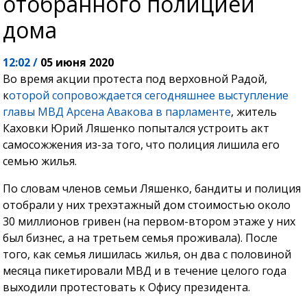
отобранного полицией
дома
12:02 /
05 июня 2020
Во время акции протеста под верховной Радой,
к
оторой сопровождается сегодняшнее выступление
главы МВД Арсена Авакова в парламенте
, житель
Каховки Юрий Ляшенко попытался устроить акт
самосожжения из-за того, что полиция лишила его
семью жилья.
По словам членов семьи Ляшенко, бандиты и полиция
отобрали у них трехэтажный дом стоимостью около
30 миллионов гривен (на первом-втором этаже у них
был бизнес, а на третьем семья проживала). После
того, как семья лишилась жилья, он два с половиной
месяца пикетировали МВД и в течение целого года
выходили протестовать к Офису президента.