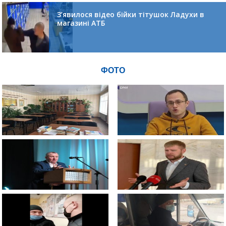
З’явилося відео бійки тітушок Ладухи в
магазині АТБ
ФОТО