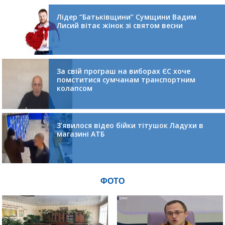
Лідер “Батьківщини” Сумщини Вадим
Лисий вітає жінок зі святом весни
За свій програш на виборах ЄС хоче
помститися сумчанам транспортним
колапсом
З’явилося відео бійки тітушок Ладухи в
магазині АТБ
ФОТО