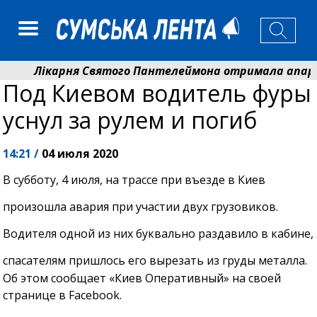
Лікарня Святого Пантелеймона отримала апарат У
Под Киевом водитель фуры
Артем Кобзар вручив родинам 20 полеглих Героїв в
уснул за рулем и погиб
14:21 /
04 июля 2020
В субботу, 4 июля, на трассе при въезде в Киев
произошла авария при участии двух грузовиков.
Водителя одной из них буквально раздавило в кабине,
спасателям пришлось его вырезать из груды металла.
Об этом сообщает «Киев Оперативный» на своей
странице в Facebook.