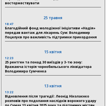
восторжествувати
19:38
Сумська клінічна лікарня Святого Пантелеймона
здобула головну відзнаку в медичній сфері України
25 травня
18:47
18:33
Благодійний фонд молодіжної ініціативи «Надія»
Олексій Романько долучився до обговорення Плану
передав вантаж для лікарень Сум: Володимир
стійкості Сумщини з Прем’єр-міністром
Поцелуєв про важливість підтримки прикордоння
18:11
Місто посилює міжнародну співпрацю: Суми
отримали 12 потужних станцій для Пунктів обігріву
15 квітня
12:23
25 рентген та понад 30 виїздів у 3-тю зону:
29 липня
Вражаюча історія чорнобильського ліквідатора
Володимира Сумченка
18:13
Лікарня Святого Пантелеймона отримала нову
побутову техніку для комфорту пацієнтів
13 квітня
13:22
28 липня
Відновлення після трагедії: Леонід Ніколаєнко
розповів про подолання наслідків ворожого удару
19:07
по Сумах 13 квітня 2025 року та підтримку містян
Соціальні виплати без затримок: Пенсійний фонд