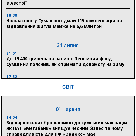
в Австрії
18:30
Ніколаєнко: у Сумах погодили 115 компенсацій на
відновлення житла майже на 6,6 млн грн
31 липня
21:01
До 19 400 гривень на паливо: Пенсійний фонд
Сумщини пояснив, як отримати допомогу на зиму
17:52
«Укрексімбанк» припиняє виплату пенсій: у
СВІТ
Пенсійному фонді Сумщини пояснили, що робити
людям
11:00
01 червня
Артем Кобзар вручив родинам 20 полеглих Героїв
відзнаки «Почесного громадянина міста Суми»
14:04
Від харківських броньовиків до сумських махінацій:
Як ПАТ «Мегабанк» знищує чесний бізнес та чому
справедливість для ПФ «Ордекс» має
30 липня