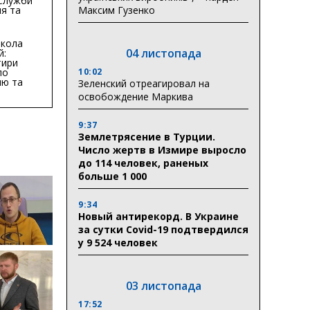
 Служби
я та
Максим Гузенко
тури у
бласті:
кола
04 листопада
й:
тири
по
10:02
ню та
Зеленский отреагировал на
ву
освобождение Маркива
ктури
9:37
Землетрясение в Турции.
Число жертв в Измире выросло
до 114 человек, раненых
больше 1 000
9:34
Новый антирекорд. В Украине
за сутки Covid-19 подтвердился
у 9 524 человек
03 листопада
17:52