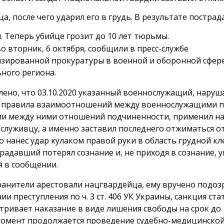
а, после чего ударил его в грудь. В результате постра
я. Теперь убийце грозит до 10 лет тюрьмы.
о вторник, 6 октября, сообщили в пресс-службе
зированной прокуратуры в военной и оборонной сфер
ного региона.
лено, что 03.10.2020 указанный военнослужащий, наруш
 правила взаимоотношений между военнослужащими 
ии между ними отношений подчиненности, применил на
ослуживцу, а именно заставил последнего отжиматься от
о нанес удар кулаком правой руки в область грудной кл
традавший потерял сознание и, не приходя в сознание, 
я в сообщении.
анители арестовали нацгвардейца, ему вручено подоз
и преступления по ч. 3 ст. 406 УК Украины, санкция ста
тривает наказание в виде лишения свободы на срок до 1
омент продолжается проведение судебно-медицинско