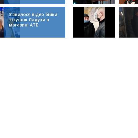
колапсом
З’явилося відео бійки
тітушок Ладухи в
магазині АТБ