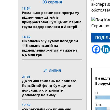
03 серпня
эксперти
18:54
обстояте
Романько розширює програму
відпочинку дітей із
прифронтової Сумщини: перша
група оздоровилася в Австрії
18:30
ПОДІЛ
Ніколаєнко: у Сумах погодили
115 компенсацій на
відновлення житла майже на
6,6 млн грн
31 липня
21:01
Ви підт
До 19 400 гривень на паливо:
Білорусі
Пенсійний фонд Сумщини
пояснив, як отримати
Ні
допомогу на зиму
8
Так
17:52
«Укрексімбанк» припиняє
2