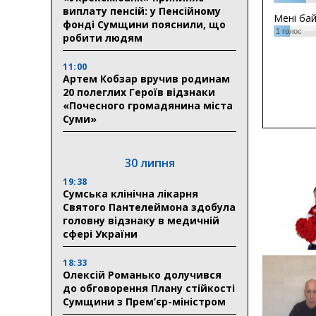
виплату пенсій: у Пенсійному
Мені ба
фонді Сумщини пояснили, що
1
голос
робити людям
11:00
Артем Кобзар вручив родинам
20 полеглих Героїв відзнаки
«Почесного громадянина міста
Суми»
30 липня
19:38
Сумська клінічна лікарня
Святого Пантелеймона здобула
головну відзнаку в медичній
сфері України
18:33
Олексій Романько долучився
до обговорення Плану стійкості
Сумщини з Прем’єр-міністром