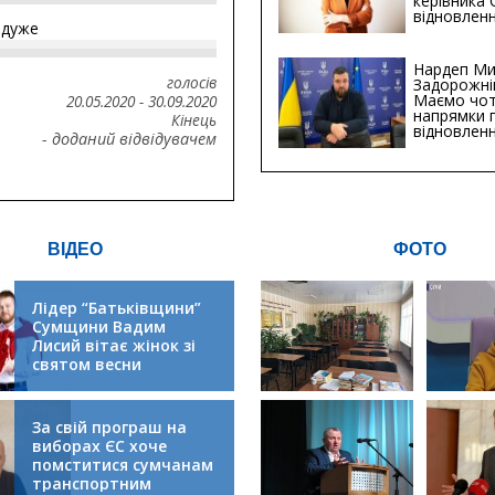
керівника
відновленн
йдуже
інфраструк
Сумській о
Хіба...
Нардеп Ми
голосів
Задорожні
Маємо чо
20.05.2020
-
30.09.2020
напрямки 
Кінець
відновлен
- доданий відвідувачем
будівницт
критичної
інфрастру
ВІДЕО
ФОТО
Лідер “Батьківщини”
Сумщини Вадим
Лисий вітає жінок зі
святом весни
За свій програш на
виборах ЄС хоче
помститися сумчанам
транспортним