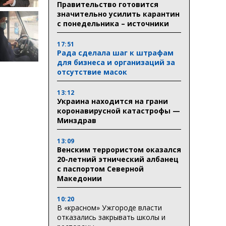
Правительство готовится
значительно усилить карантин
с понедельника – источники
17:51
Рада сделала шаг к штрафам
для бизнеса и организаций за
отсутствие масок
13:12
Украина находится на грани
коронавирусной катастрофы —
Минздрав
13:09
Венским террористом оказался
20-летний этнический албанец
с паспортом Северной
Македонии
10:20
В «красном» Ужгороде власти
отказались закрывать школы и