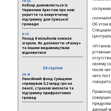
10:52
Кобзар домовляється із
сослуживц
Червоним Хрестом про нові
укриття та енергетичну
скончалс
підтримку для Сумської
Об этом в
громади
Специали
9:15
Централь
Понад 8 мільйонів книжок
згоріли. Як допомогти «Ранку»
«Установ
та іншим видавництвам
уставные
відновитися
отсутств
своему с
04 серпня
после чег
20:41
чего пос
Пенсійний фонд Сумщини
говоритс
спрямував 0,2 млрд грн на
пенсії, страхові виплати та
Правоохр
підтримку прифронтових
совершени
громад
предусма
данный м