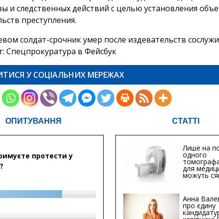
зы и следственных действий с целью установления объ
льств преступления.
ИТИСЯ У СОЦІАЛЬНИХ МЕРЕЖАХ
ОПИТУВАННЯ
СТАТТІ
Лише на по
одного
римуєте протести у
томографа
?
для медиц
можуть ся
мільйонів 
Анна Вале
про єдину
кандидату