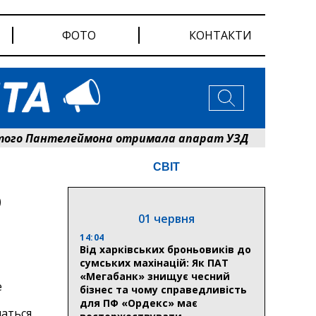
ФОТО
КОНТАКТИ
 Пантелеймона отримала апарат УЗД та обладнання в
СВІТ
р
01 червня
14:04
Від харківських броньовиків до
сумських махінацій: Як ПАТ
«Мегабанк» знищує чесний
е
бізнес та чому справедливість
для ПФ «Ордекс» має
маться