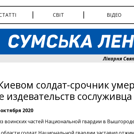
СТАТТІ
СВІТ
ВІДЕО
Лікарня Святого
Киевом солдат-срочник уме
е издевательств сослуживца
 октября 2020
из воинских частей Национальной гвардии в Вышгород
 области солдат Национальной гвардии заставил отжи