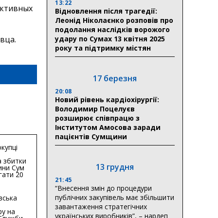
13:22
ективных
Відновлення після трагедії:
Леонід Ніколаєнко розповів про
подолання наслідків ворожого
удару по Сумах 13 квітня 2025
року та підтримку містян
17 березня
20:08
Новий рівень кардіохірургії:
Володимир Поцелуєв
розширює співпрацю з
Інститутом Амосова заради
пацієнтів Сумщини
купці
 збитки
13 грудня
ини Сум
гати 20
21:45
гривень
“Внесення змін до процедури
публічних закупівель має збільшити
вська
завантаження стратегічних
ру на
українських виробників”, – нардеп