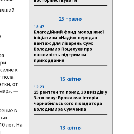
восторжествувати
давший
25 травня
18:47
Благодійний фонд молодіжної
е
ініціативи «Надія» передав
вантаж для лікарень Сум:
Володимир Поцелуєв про
важливість підтримки
ая
прикордоння
при
силие к
 пола,
15 квітня
етки, от
12:23
умер», —
25 рентген та понад 30 виїздів у
3-тю зону: Вражаюча історія
чорнобильського ліквідатора
Володимира Сумченка
рение в
тьи
0 лет. На
13 квітня
й