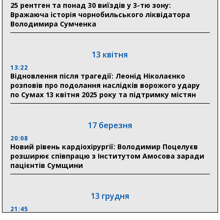
25 рентген та понад 30 виїздів у 3-тю зону:
17:52
Вражаюча історія чорнобильського ліквідатора
«Укрексімбанк» припиняє виплату пенсій: у
Володимира Сумченка
Пенсійному фонді Сумщини пояснили, що робити
людям
13 квітня
11:00
Артем Кобзар вручив родинам 20 полеглих Героїв
13:22
відзнаки «Почесного громадянина міста Суми»
Відновлення після трагедії: Леонід Ніколаєнко
розповів про подолання наслідків ворожого удару
по Сумах 13 квітня 2025 року та підтримку містян
30 липня
19:38
Сумська клінічна лікарня Святого Пантелеймона
17 березня
здобула головну відзнаку в медичній сфері України
20:08
Новий рівень кардіохірургії: Володимир Поцелуєв
18:33
розширює співпрацю з Інститутом Амосова заради
Олексій Романько долучився до обговорення Плану
пацієнтів Сумщини
стійкості Сумщини з Прем’єр-міністром
13 грудня
21:45
“Внесення змін до процедури публічних закупівель має