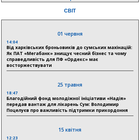
20:41
СВІТ
Пенсійний фонд Сумщини спрямував 0,2 млрд грн
на пенсії, страхові виплати та підтримку
прифронтових громад
01 червня
14:04
03 серпня
Від харківських броньовиків до сумських махінацій:
18:54
Як ПАТ «Мегабанк» знищує чесний бізнес та чому
Романько розширює програму відпочинку дітей із
справедливість для ПФ «Ордекс» має
прифронтової Сумщини: перша група оздоровилася
восторжествувати
в Австрії
18:30
25 травня
Ніколаєнко: у Сумах погодили 115 компенсацій на
відновлення житла майже на 6,6 млн грн
18:47
Благодійний фонд молодіжної ініціативи «Надія»
передав вантаж для лікарень Сум: Володимир
Поцелуєв про важливість підтримки прикордоння
31 липня
21:01
До 19 400 гривень на паливо: Пенсійний фонд
15 квітня
Сумщини пояснив, як отримати допомогу на зиму
12:23