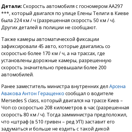
Детали:
Скорость автомобиля с госномером AA297
***, который двигался по улице Елены Телиги в Киеве
была 224 км / ч (разрешенная скорость 50 км / ч).
Других деталей в полиции не сообщают.
Также камеры автоматической фиксации
зафиксировали 45 авто, которые двигались со
скоростью более 170 км / ч, а на трассах, где
установлены дорожные камеры, разрешенную
скорость значительно превышали более 200
автомобилей.
Ранее заместитель министра внутренних дел
Арсена
Авакова Антон Геращенко
сообщал о водителе
Mersedes S class, который двигался на трассе Киев –
Чоп со скоростью 208 километров в час (разрешенная
скорость 80 км / ч). Тогда замминистра предположил,
что «штраф (в 510 гривен – ред УП) заставит его
задуматься и больше не ездить с такой дикой