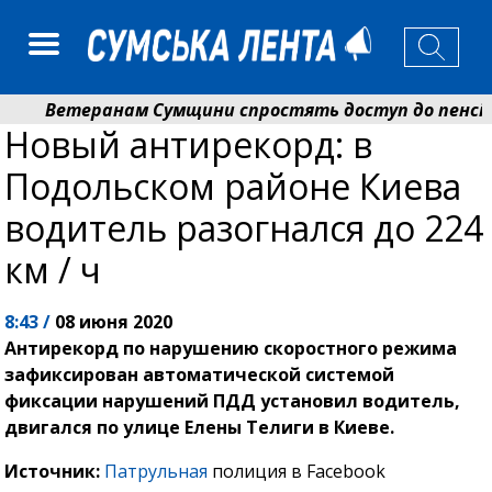
Ветеранам Сумщини спростять доступ до пенсій і 
Новый антирекорд: в
Романько розширює програму відпочинку дітей із пр
Подольском районе Киева
водитель разогнался до 224
км / ч
8:43 /
08 июня 2020
Антирекорд по нарушению скоростного режима
зафиксирован автоматической системой
фиксации нарушений ПДД установил водитель,
двигался по улице Елены Телиги в Киеве.
Источник:
Патрульная
полиция в Facebook