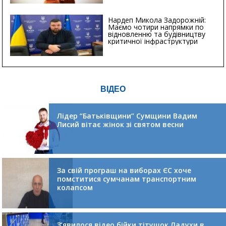
Нардеп Микола Задорожній:
Маємо чотири напрямки по
відновленню та будівництву
критичної інфраструктури
ВІДЕО
Лідер “Батьківщини” Сумщини Вадим
Лисий вітає жінок зі святом весни
За свій програш на виборах ЄС хоче
помститися сумчанам транспортним
колапсом
З’явилося відео бійки тітушок Ладухи в