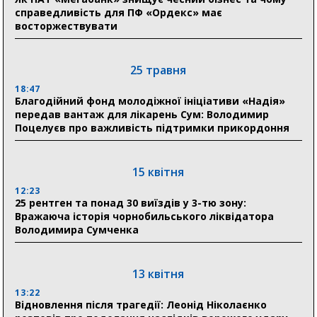
справедливість для ПФ «Ордекс» має
восторжествувати
31 липня
21:01
До 19 400 гривень на паливо: Пенсійний фонд
25 травня
Сумщини пояснив, як отримати допомогу на зиму
18:47
Благодійний фонд молодіжної ініціативи «Надія»
17:52
передав вантаж для лікарень Сум: Володимир
«Укрексімбанк» припиняє виплату пенсій: у
Поцелуєв про важливість підтримки прикордоння
Пенсійному фонді Сумщини пояснили, що робити
людям
15 квітня
11:00
Артем Кобзар вручив родинам 20 полеглих Героїв
12:23
відзнаки «Почесного громадянина міста Суми»
25 рентген та понад 30 виїздів у 3-тю зону:
Вражаюча історія чорнобильського ліквідатора
Володимира Сумченка
30 липня
19:38
Сумська клінічна лікарня Святого Пантелеймона
13 квітня
здобула головну відзнаку в медичній сфері України
13:22
Відновлення після трагедії: Леонід Ніколаєнко
18:33