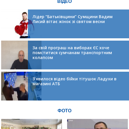
ВІДЕО
Лідер “Батьківщини” Сумщини Вадим
Лисий вітає жінок зі святом весни
За свій програш на виборах ЄС хоче
помститися сумчанам транспортним
колапсом
З’явилося відео бійки тітушок Ладухи в
магазині АТБ
ФОТО