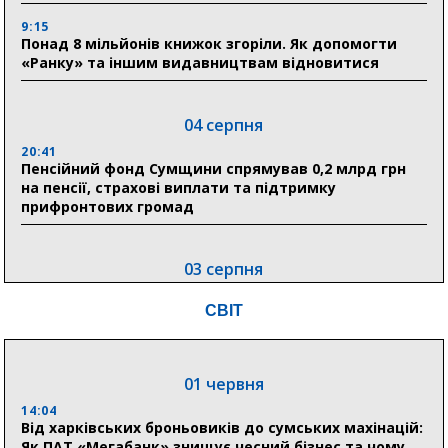
9:15
Понад 8 мільйонів книжок згоріли. Як допомогти
«Ранку» та іншим видавництвам відновитися
04 серпня
20:41
Пенсійний фонд Сумщини спрямував 0,2 млрд грн
на пенсії, страхові виплати та підтримку
прифронтових громад
03 серпня
18:54
СВІТ
Романько розширює програму відпочинку дітей із
прифронтової Сумщини: перша група оздоровилася
в Австрії
01 червня
18:30
Ніколаєнко: у Сумах погодили 115 компенсацій на
14:04
відновлення житла майже на 6,6 млн грн
Від харківських броньовиків до сумських махінацій:
Як ПАТ «Мегабанк» знищує чесний бізнес та чому