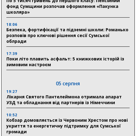
По 5 тисяч гривень до першого класу: Пенсійний
фонд Сумщини розпочав оформлення «Пакунка
школяра»
18:06
Безпека, фортифікації та підземні школи: Романько
розповів про ключові рішення сесії Сумської
облради
17:39
Поки літо плавить асфальт: 5 книжкових історій із
зимовим настроєм
05 серпня
19:27
Лікарня Святого Пантелеймона отримала апарат
УЗД та обладнання від партнерів із Німеччини
10:52
Кобзар домовляється із Червоним Хрестом про нові
укриття та енергетичну підтримку для Сумської
громади