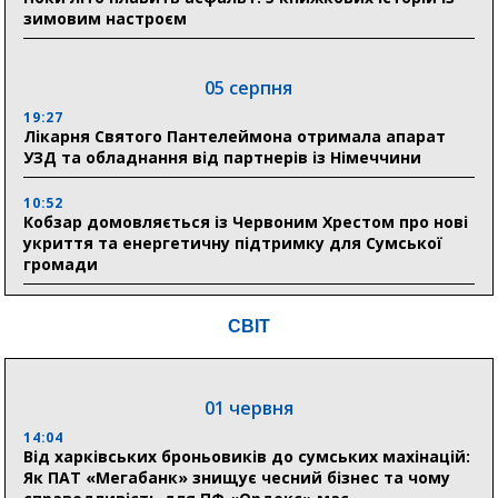
зимовим настроєм
05 серпня
19:27
Лікарня Святого Пантелеймона отримала апарат
УЗД та обладнання від партнерів із Німеччини
10:52
Кобзар домовляється із Червоним Хрестом про нові
укриття та енергетичну підтримку для Сумської
громади
9:15
СВІТ
Понад 8 мільйонів книжок згоріли. Як допомогти
«Ранку» та іншим видавництвам відновитися
01 червня
04 серпня
14:04
20:41
Від харківських броньовиків до сумських махінацій:
Пенсійний фонд Сумщини спрямував 0,2 млрд грн
Як ПАТ «Мегабанк» знищує чесний бізнес та чому
на пенсії, страхові виплати та підтримку