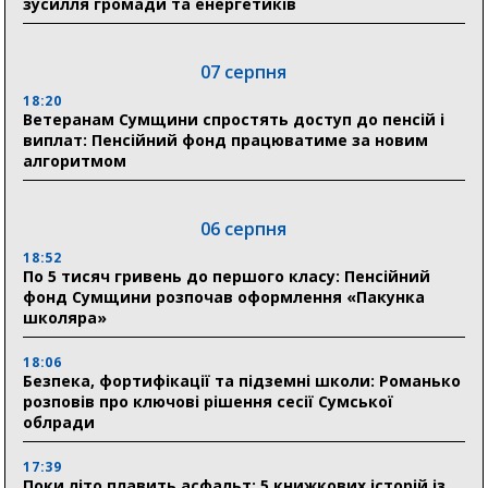
зусилля громади та енергетиків
07 серпня
18:20
Ветеранам Сумщини спростять доступ до пенсій і
виплат: Пенсійний фонд працюватиме за новим
алгоритмом
06 серпня
18:52
По 5 тисяч гривень до першого класу: Пенсійний
фонд Сумщини розпочав оформлення «Пакунка
школяра»
18:06
Безпека, фортифікації та підземні школи: Романько
розповів про ключові рішення сесії Сумської
облради
17:39
Поки літо плавить асфальт: 5 книжкових історій із