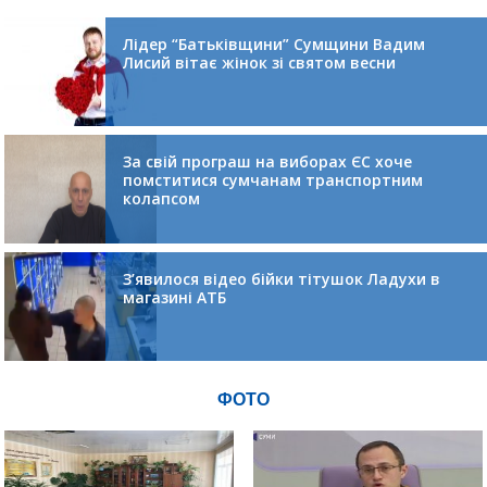
Лідер “Батьківщини” Сумщини Вадим
Лисий вітає жінок зі святом весни
За свій програш на виборах ЄС хоче
помститися сумчанам транспортним
колапсом
З’явилося відео бійки тітушок Ладухи в
магазині АТБ
ФОТО