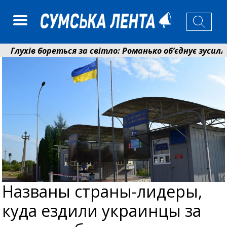
ухів бореться за світло: Романько об’єднує зусилля г
енсійний фонд Сумщини спрямував 0,2 млрд грн на пен
Названы страны-лидеры,
куда ездили украинцы за