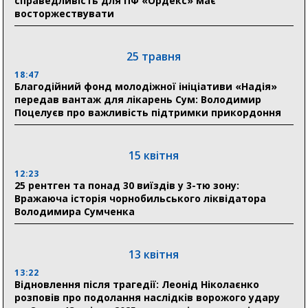
справедливість для ПФ «Ордекс» має
прифронтових громад
восторжествувати
03 серпня
25 травня
18:54
18:47
Романько розширює програму відпочинку дітей із
Благодійний фонд молодіжної ініціативи «Надія»
прифронтової Сумщини: перша група оздоровилася
передав вантаж для лікарень Сум: Володимир
в Австрії
Поцелуєв про важливість підтримки прикордоння
18:30
Ніколаєнко: у Сумах погодили 115 компенсацій на
15 квітня
відновлення житла майже на 6,6 млн грн
12:23
25 рентген та понад 30 виїздів у 3-тю зону:
Вражаюча історія чорнобильського ліквідатора
31 липня
Володимира Сумченка
21:01
До 19 400 гривень на паливо: Пенсійний фонд
Сумщини пояснив, як отримати допомогу на зиму
13 квітня
13:22
17:52
Відновлення після трагедії: Леонід Ніколаєнко
«Укрексімбанк» припиняє виплату пенсій: у
розповів про подолання наслідків ворожого удару
Пенсійному фонді Сумщини пояснили, що робити