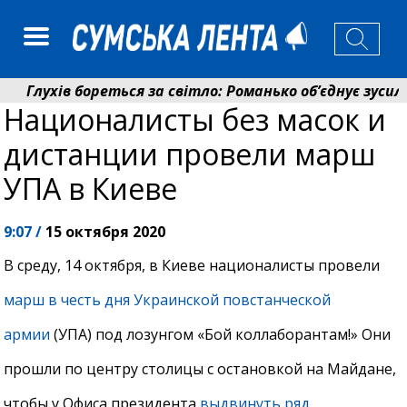
Глухів бореться за світло: Романько об’єднує зусилля
Националисты без масок и
Пенсійний фонд Сумщини спрямував 0,2 млрд грн на п
дистанции провели марш
УПА в Киеве
9:07 /
15 октября 2020
В среду, 14 октября, в Киеве националисты провели
марш в честь дня Украинской повстанческой
армии
(УПА) под лозунгом «Бой коллаборантам!» Они
прошли по центру столицы с остановкой на Майдане,
чтобы у Офиса президента
выдвинуть ряд