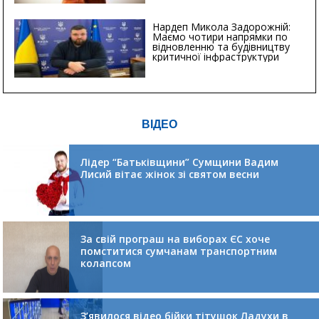
Нардеп Микола Задорожній:
Маємо чотири напрямки по
відновленню та будівництву
критичної інфраструктури
ВІДЕО
Лідер “Батьківщини” Сумщини Вадим
Лисий вітає жінок зі святом весни
За свій програш на виборах ЄС хоче
помститися сумчанам транспортним
колапсом
З’явилося відео бійки тітушок Ладухи в