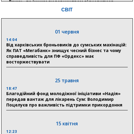
«Ранку» та іншим видавництвам відновитися
СВІТ
04 серпня
20:41
01 червня
Пенсійний фонд Сумщини спрямував 0,2 млрд грн
на пенсії, страхові виплати та підтримку
14:04
прифронтових громад
Від харківських броньовиків до сумських махінацій:
Як ПАТ «Мегабанк» знищує чесний бізнес та чому
справедливість для ПФ «Ордекс» має
восторжествувати
03 серпня
18:54
Романько розширює програму відпочинку дітей із
25 травня
прифронтової Сумщини: перша група оздоровилася
в Австрії
18:47
Благодійний фонд молодіжної ініціативи «Надія»
передав вантаж для лікарень Сум: Володимир
18:30
Поцелуєв про важливість підтримки прикордоння
Ніколаєнко: у Сумах погодили 115 компенсацій на
відновлення житла майже на 6,6 млн грн
15 квітня
31 липня
12:23