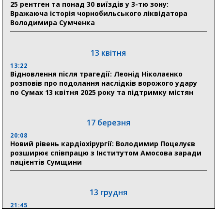
25 рентген та понад 30 виїздів у 3-тю зону:
21:01
Вражаюча історія чорнобильського ліквідатора
До 19 400 гривень на паливо: Пенсійний фонд
Володимира Сумченка
Сумщини пояснив, як отримати допомогу на зиму
17:52
«Укрексімбанк» припиняє виплату пенсій: у
13 квітня
Пенсійному фонді Сумщини пояснили, що робити
13:22
людям
Відновлення після трагедії: Леонід Ніколаєнко
розповів про подолання наслідків ворожого удару
11:00
по Сумах 13 квітня 2025 року та підтримку містян
Артем Кобзар вручив родинам 20 полеглих Героїв
відзнаки «Почесного громадянина міста Суми»
17 березня
20:08
30 липня
Новий рівень кардіохірургії: Володимир Поцелуєв
19:38
розширює співпрацю з Інститутом Амосова заради
Сумська клінічна лікарня Святого Пантелеймона
пацієнтів Сумщини
здобула головну відзнаку в медичній сфері України
13 грудня
21:45
“Внесення змін до процедури публічних закупівель має