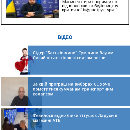
Маємо чотири напрямки по
відновленню та будівництву
критичної інфраструктури
ВІДЕО
Лідер “Батьківщини” Сумщини Вадим
Лисий вітає жінок зі святом весни
За свій програш на виборах ЄС хоче
помститися сумчанам транспортним
колапсом
З’явилося відео бійки тітушок Ладухи в
магазині АТБ