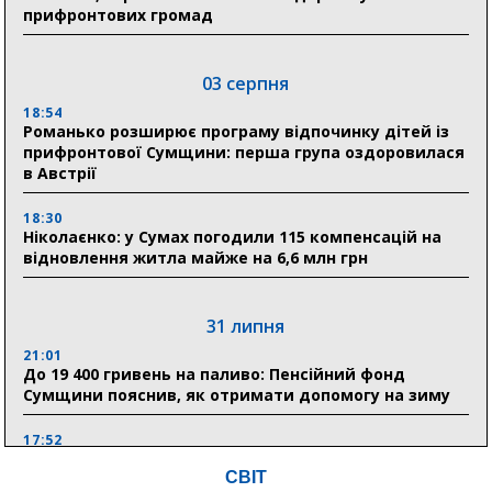
прифронтових громад
03 серпня
18:54
Романько розширює програму відпочинку дітей із
прифронтової Сумщини: перша група оздоровилася
в Австрії
18:30
Ніколаєнко: у Сумах погодили 115 компенсацій на
відновлення житла майже на 6,6 млн грн
31 липня
21:01
До 19 400 гривень на паливо: Пенсійний фонд
Сумщини пояснив, як отримати допомогу на зиму
17:52
«Укрексімбанк» припиняє виплату пенсій: у
СВІТ
Пенсійному фонді Сумщини пояснили, що робити