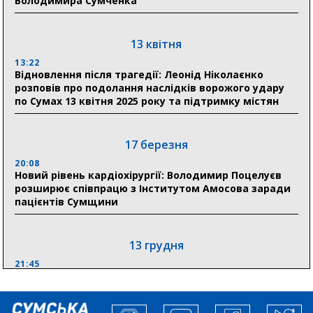
Володимира Сумченка
18:13
Лікарня Святого Пантелеймона отримала нову
побутову техніку для комфорту пацієнтів
13 квітня
13:22
28 липня
Відновлення після трагедії: Леонід Ніколаєнко
розповів про подолання наслідків ворожого удару
19:07
по Сумах 13 квітня 2025 року та підтримку містян
Соціальні виплати без затримок: Пенсійний фонд
Сумщини профінансував 2,5 млрд грн у липні
17 березня
18:49
У Сумах завершили першочергові роботи після
20:08
атак: Ніколаєнко підбив підсумки ліквідації
Новий рівень кардіохірургії: Володимир Поцелуєв
наслідків
розширює співпрацю з Інститутом Амосова заради
пацієнтів Сумщини
13 грудня
21:45
“Внесення змін до процедури публічних закупівель має
збільшити завантаження стратегічних українських
виробників”, – нардеп Максим Гузенко