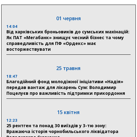
людям
11:00
01 червня
Артем Кобзар вручив родинам 20 полеглих Героїв
відзнаки «Почесного громадянина міста Суми»
14:04
Від харківських броньовиків до сумських махінацій:
Як ПАТ «Мегабанк» знищує чесний бізнес та чому
справедливість для ПФ «Ордекс» має
30 липня
восторжествувати
19:38
Сумська клінічна лікарня Святого Пантелеймона
здобула головну відзнаку в медичній сфері України
25 травня
18:47
18:33
Благодійний фонд молодіжної ініціативи «Надія»
Олексій Романько долучився до обговорення Плану
передав вантаж для лікарень Сум: Володимир
стійкості Сумщини з Прем’єр-міністром
Поцелуєв про важливість підтримки прикордоння
18:11
Місто посилює міжнародну співпрацю: Суми
отримали 12 потужних станцій для Пунктів обігріву
15 квітня
12:23
25 рентген та понад 30 виїздів у 3-тю зону:
29 липня
Вражаюча історія чорнобильського ліквідатора