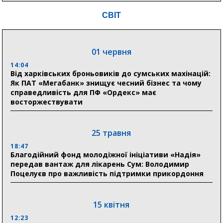
20:41
СВІТ
Пенсійний фонд Сумщини спрямував 0,2 млрд грн
на пенсії, страхові виплати та підтримку
прифронтових громад
01 червня
14:04
03 серпня
Від харківських броньовиків до сумських махінацій:
18:54
Як ПАТ «Мегабанк» знищує чесний бізнес та чому
Романько розширює програму відпочинку дітей із
справедливість для ПФ «Ордекс» має
прифронтової Сумщини: перша група оздоровилася
восторжествувати
в Австрії
18:30
25 травня
Ніколаєнко: у Сумах погодили 115 компенсацій на
відновлення житла майже на 6,6 млн грн
18:47
Благодійний фонд молодіжної ініціативи «Надія»
передав вантаж для лікарень Сум: Володимир
Поцелуєв про важливість підтримки прикордоння
31 липня
21:01
До 19 400 гривень на паливо: Пенсійний фонд
15 квітня
Сумщини пояснив, як отримати допомогу на зиму
12:23