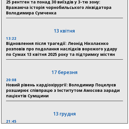
25 рентген та понад 30 виїздів у 3-тю зону:
17:52
Вражаюча історія чорнобильського ліквідатора
«Укрексімбанк» припиняє виплату пенсій: у
Володимира Сумченка
Пенсійному фонді Сумщини пояснили, що робити
людям
13 квітня
11:00
Артем Кобзар вручив родинам 20 полеглих Героїв
13:22
відзнаки «Почесного громадянина міста Суми»
Відновлення після трагедії: Леонід Ніколаєнко
розповів про подолання наслідків ворожого удару
по Сумах 13 квітня 2025 року та підтримку містян
30 липня
19:38
Сумська клінічна лікарня Святого Пантелеймона
17 березня
здобула головну відзнаку в медичній сфері України
20:08
Новий рівень кардіохірургії: Володимир Поцелуєв
18:33
розширює співпрацю з Інститутом Амосова заради
Олексій Романько долучився до обговорення Плану
пацієнтів Сумщини
стійкості Сумщини з Прем’єр-міністром
13 грудня
21:45
“Внесення змін до процедури публічних закупівель має