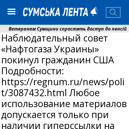
Ветеранам Сумщини спростять доступ до пенсій і в
Наблюдательный совет
Романько розширює програму відпочинку дітей із при
«Нафтогаза Украины»
покинул гражданин США
Подробности:
https://regnum.ru/news/poli
t/3087432.html Любое
использование материалов
допускается только при
наличии гиперссылки на