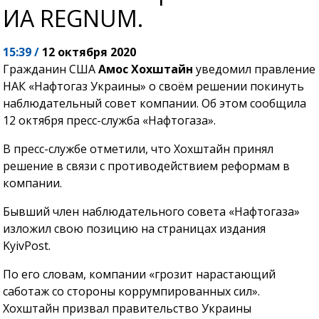
ИА REGNUM.
15:39 /
12 октября 2020
Гражданин США
Амос Хохштайн
уведомил правление
НАК «Нафтогаз Украины» о своём решении покинуть
наблюдательный совет компании. Об этом сообщила
12 октября пресс-служба «Нафтогаза».
В пресс-службе отметили, что Хохштайн принял
решение в связи с противодействием реформам в
компании.
Бывший член наблюдательного совета «Нафтогаза»
изложил свою позицию на страницах издания
KyivPost.
По его словам, компании
«грозит нарастающий
саботаж со стороны коррумпированных сил»
.
Хохштайн призвал правительство Украины