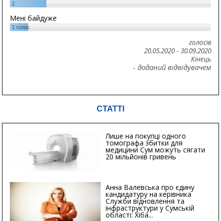
2
Мені байдуже
1
голос
голосів
20.05.2020
-
30.09.2020
Кінець
- доданий відвідувачем
СТАТТІ
Лише на покупці одного
томографа збитки для
медицини Сум можуть сягати
20 мільйонів гривень
Анна Валевська про єдину
кандидатуру на керівника
Служби відновлення та
інфраструктури у Сумській
області: Хіба...