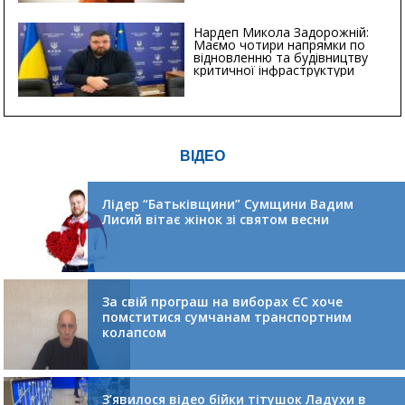
Нардеп Микола Задорожній:
Маємо чотири напрямки по
відновленню та будівництву
критичної інфраструктури
ВІДЕО
Лідер “Батьківщини” Сумщини Вадим
Лисий вітає жінок зі святом весни
За свій програш на виборах ЄС хоче
помститися сумчанам транспортним
колапсом
З’явилося відео бійки тітушок Ладухи в