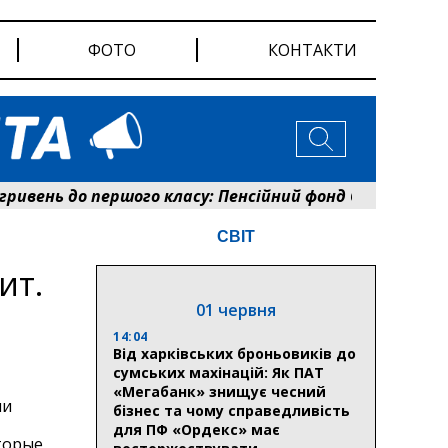
ФОТО
КОНТАКТИ
вень до першого класу: Пенсійний фонд Сумщини розп
СВІТ
ит.
01 червня
14:04
Від харківських броньовиків до
сумських махінацій: Як ПАТ
«Мегабанк» знищує чесний
ли
бізнес та чому справедливість
для ПФ «Ордекс» має
торые