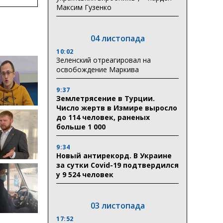
Максим Гузенко
ктури
04 листопада
10:02
Зеленский отреагировал на
освобождение Маркива
9:37
Землетрясение в Турции.
Число жертв в Измире выросло
до 114 человек, раненых
больше 1 000
9:34
Новый антирекорд. В Украине
за сутки Covid-19 подтвердился
у 9 524 человек
03 листопада
17:52