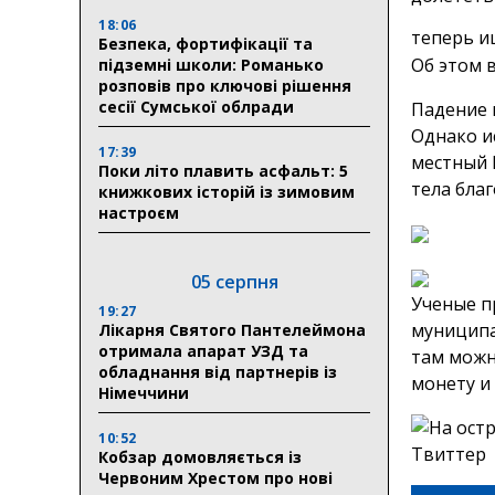
18:06
теперь и
Безпека, фортифікації та
Об этом в
підземні школи: Романько
розповів про ключові рішення
сесії Сумської облради
Падение 
Однако ис
17:39
местный 
Поки літо плавить асфальт: 5
тела благ
книжкових історій із зимовим
настроєм
05 серпня
Ученые п
19:27
муниципа
Лікарня Святого Пантелеймона
отримала апарат УЗД та
там можн
обладнання від партнерів із
монету и 
Німеччини
10:52
Кобзар домовляється із
Червоним Хрестом про нові