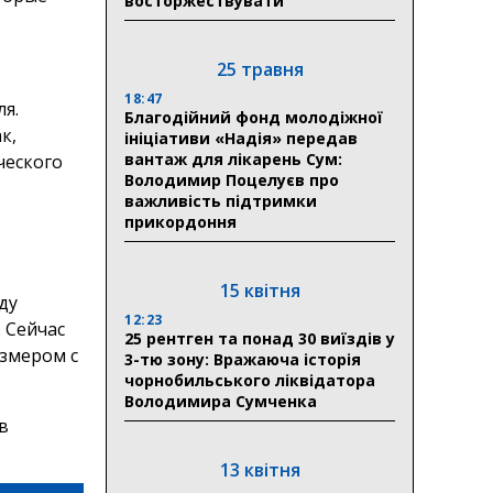
восторжествувати
25 травня
18:47
я.
Благодійний фонд молодіжної
к,
ініціативи «Надія» передав
вантаж для лікарень Сум:
ческого
Володимир Поцелуєв про
важливість підтримки
прикордоння
15 квітня
ду
12:23
 Сейчас
25 рентген та понад 30 виїздів у
змером с
3-тю зону: Вражаюча історія
чорнобильського ліквідатора
Володимира Сумченка
13 квітня