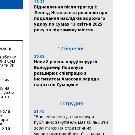
13:22
Відновлення після трагедії:
Леонід Ніколаєнко розповів про
подолання наслідків ворожого
удару по Сумах 13 квітня 2025
року та підтримку містян
17 березня
купці
 збитки
20:08
ини Сум
Новий рівень кардіохірургії:
гати 20
Володимир Поцелуєв
гривень
розширює співпрацю з
Інститутом Амосова заради
вська
пацієнтів Сумщини
ру на
 Служби
я та
тури у
13 грудня
бласті:
кола
21:45
й:
“Внесення змін до процедури
тири
публічних закупівель має збільшити
по
ню та
завантаження стратегічних
ву
українських виробників”, – нардеп