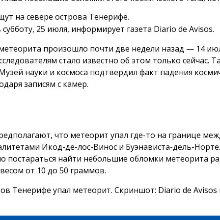
щут на севере острова Тенерифе.
 субботу, 25 июля, информирует газета Diario de Avisos.
метеорита произошло почти две недели назад — 14 июл
следователям стало известно об этом только сейчас. Та
Музей науки и космоса подтвердил факт падения косми
одаря записям с камер.
редполагают, что метеорит упал где-то на границе меж
литетами Икод-де-лос-Винос и Буэнависта-дель-Норте.
о постараться найти небольшие обломки метеорита ра
весом от 10 до 50 граммов.