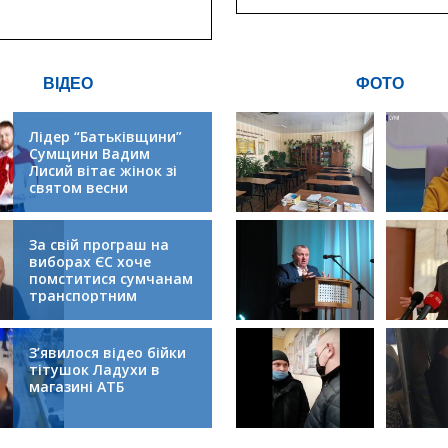
критичної
інфрастру
ВІДЕО
ФОТО
Лідер “Батьківщини”
Сумщини Вадим
Лисий вітає жінок зі
святом весни
За свій програш на
виборах ЄС хоче
помститися сумчанам
транспортним
колапсом
З’явилося відео бійки
тітушок Ладухи в
магазині АТБ