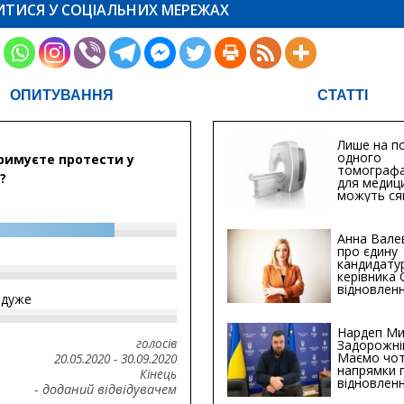
ИТИСЯ У СОЦІАЛЬНИХ МЕРЕЖАХ
ОПИТУВАННЯ
СТАТТІ
Лише на по
одного
римуєте протести у
томографа
?
для медиц
можуть ся
мільйонів 
Анна Вале
про єдину
кандидату
керівника
відновленн
йдуже
інфраструк
Сумській о
Хіба...
Нардеп Ми
голосів
Задорожні
Маємо чо
20.05.2020
-
30.09.2020
напрямки 
Кінець
відновлен
- доданий відвідувачем
будівницт