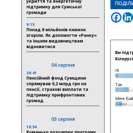
укриття та енергетичну
ПОДІЛ
підтримку для Сумської
громади
9:15
Понад 8 мільйонів книжок
згоріли. Як допомогти «Ранку»
та іншим видавництвам
відновитися
Ви підт
Білорусі
04 серпня
Ні
20:41
8
Пенсійний фонд Сумщини
спрямував 0,2 млрд грн на
Так
пенсії, страхові виплати та
2
підтримку прифронтових
Мені ба
громад
1
голос
03 серпня
18:54
Романько розширює програму