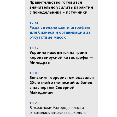
Правительство готовится
значительно усилить карантин
с понедельника – источники
17:51
Рада сделала шаг к штрафам
для бизнеса и организаций за
отсутствие масок
13:12
Украина находится на грани
коронавирусной катастрофы —
Минздрав
13:09
Венским террористом оказался
20-летний этнический албанец
с паспортом Северной
Македонии
10:20
В «красном» Ужгороде власти
отказались закрывать школы и