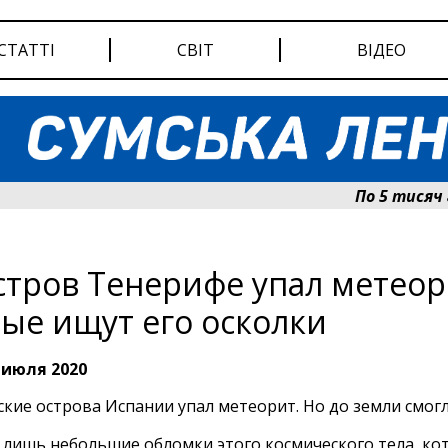
СТАТТІ
СВІТ
ВІДЕО
По 5 тисяч гри
стров Тенерифе упал метеор
ые ищут его осколки
 июля 2020
ские острова Испании упал метеорит. Но до земли смог
 лишь небольшие обломки этого космического тела, ко