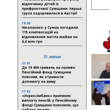
відпочинку дітей із
прифронтової Сумщини: перша
група оздоровилася в Австрії
18:30
Ніколаєнко: у Сумах погодили
115 компенсацій на
відновлення житла майже на
6,6 млн грн
31 липня
21:01
До 19 400 гривень на паливо:
Пенсійний фонд Сумщини
пояснив, як отримати
допомогу на зиму
17:52
«Укрексімбанк» припиняє
виплату пенсій: у Пенсійному
фонді Сумщини пояснили, що
робити людям