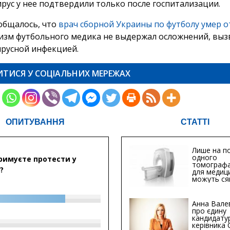
рус у нее подтвердили только после госпитализации.
общалось, что
врач сборной Украины по футболу умер о
низм футбольного медика не выдержал осложнений, вы
русной инфекцией.
ИТИСЯ У СОЦІАЛЬНИХ МЕРЕЖАХ
ОПИТУВАННЯ
СТАТТІ
Лише на по
одного
римуєте протести у
томографа
?
для медиц
можуть ся
мільйонів 
Анна Вале
про єдину
кандидату
керівника