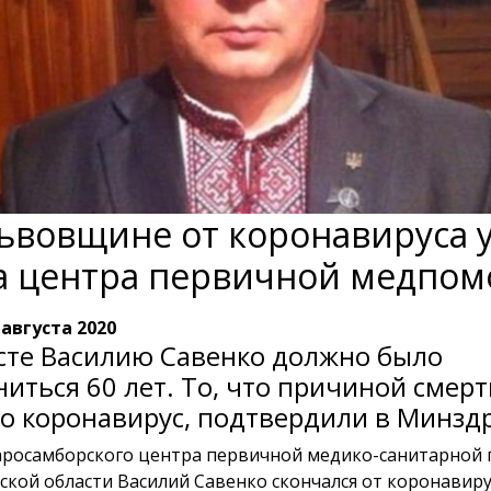
ьвовщине от коронавируса 
а центра первичной медпо
 августа 2020
усте Василию Савенко должно было
иться 60 лет. То, что причиной смерт
о коронавирус, подтвердили в Минздр
аросамборского центра первичной медико-санитарной
ской области Василий Савенко скончался от коронавиру