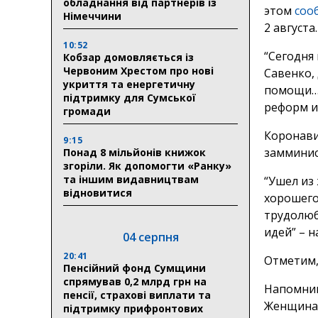
обладнання від партнерів із
этом
соо
Німеччини
2 августа.
10:52
“Сегодня
Кобзар домовляється із
Червоним Хрестом про нові
Савенко,
укриття та енергетичну
помощи… 
підтримку для Сумської
реформ и
громади
Коронави
9:15
замминис
Понад 8 мільйонів книжок
згоріли. Як допомогти «Ранку»
та іншим видавництвам
“Ушел из
відновитися
хорошего
трудолюб
идей” – 
04 серпня
20:41
Отметим,
Пенсійний фонд Сумщини
спрямував 0,2 млрд грн на
Напомним
пенсії, страхові виплати та
Женщина 
підтримку прифронтових