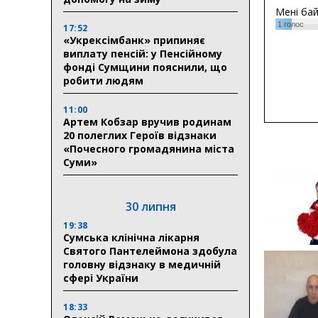
Мені ба
1
голос
17:52
«Укрексімбанк» припиняє
виплату пенсій: у Пенсійному
фонді Сумщини пояснили, що
робити людям
11:00
Артем Кобзар вручив родинам
20 полеглих Героїв відзнаки
«Почесного громадянина міста
Суми»
30 липня
19:38
Сумська клінічна лікарня
Святого Пантелеймона здобула
головну відзнаку в медичній
сфері України
18:33