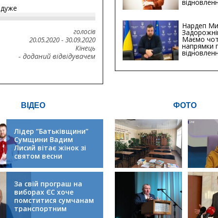
відновленн
йдуже
інфраструк
Сумській о
Хіба...
Нардеп Ми
голосів
Задорожні
Маємо чо
20.05.2020
-
30.09.2020
напрямки 
Кінець
відновлен
- доданий відвідувачем
будівницт
критичної
інфрастру
ВІДЕО
ФОТО
Лідер “Батьківщини”
Сумщини Вадим
Лисий вітає жінок зі
святом весни
За свій програш на
виборах ЄС хоче
помститися сумчанам
транспортним
колапсом