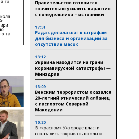
я та
Правительство готовится
тури у
значительно усилить карантин
бласті:
с понедельника – источники
кола
й:
тири
17:51
по
Рада сделала шаг к штрафам
ню та
ву
для бизнеса и организаций за
отсутствие масок
ктури
13:12
Украина находится на грани
коронавирусной катастрофы —
Минздрав
13:09
Венским террористом оказался
20-летний этнический албанец
с паспортом Северной
Македонии
10:20
В «красном» Ужгороде власти
отказались закрывать школы и