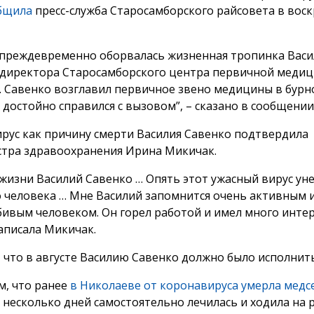
бщила
пресс-служба Старосамборского райсовета в воск
 преждевременно оборвалась жизненная тропинка Васи
 директора Старосамборского центра первичной меди
Савенко возглавил первичное звено медицины в бурн
 достойно справился с вызовом”, – сказано в сообщении
рус как причину смерти Василия Савенко подтвердила
тра здравоохранения Ирина Микичак.
 жизни Василий Савенко … Опять этот ужасный вирус уне
 человека … Мне Василий запомнится очень активным 
ивым человеком. Он горел работой и имел много инте
написала Микичак.
 что в августе Василию Савенко должно было исполнитьс
, что ранее
в Николаеве от коронавируса умерла медс
несколько дней самостоятельно лечилась и ходила на р