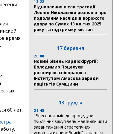
13:22
ресенье,
Відновлення після трагедії:
Леонід Ніколаєнко розповів про
подолання наслідків ворожого
лия
удару по Сумах 13 квітня 2025
року та підтримку містян
цинской
ое время
.
17 березня
20:08
Новий рівень кардіохірургії:
Володимир Поцелуєв
розширює співпрацю з
с
Інститутом Амосова заради
и
пацієнтів Сумщини
ресных
13 грудня
я 60 лет.
21:45
“Внесення змін до процедури
публічних закупівель має збільшити
естра
.
завантаження стратегічних
аботу.
українських виробників”, – нардеп