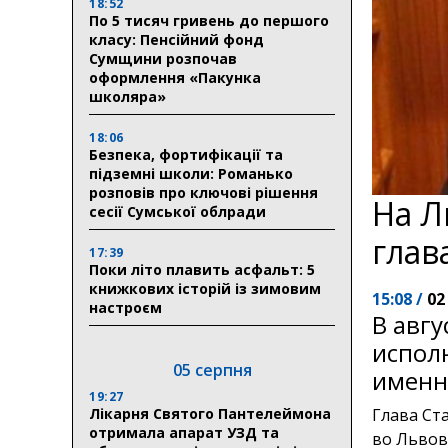
18:52
По 5 тисяч гривень до першого
класу: Пенсійний фонд
Сумщини розпочав
оформлення «Пакунка
школяра»
18:06
Безпека, фортифікації та
підземні школи: Романько
розповів про ключові рішення
На Л
сесії Сумської облради
глав
17:39
Поки літо плавить асфальт: 5
книжкових історій із зимовим
15:08 /
02
настроєм
В авг
исполн
05 серпня
именн
19:27
Лікарня Святого Пантелеймона
Глава Ст
отримала апарат УЗД та
во Львов