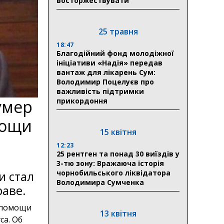
восторжествувати
25 травня
18:47
Благодійний фонд молодіжної
ініціативи «Надія» передав
вантаж для лікарень Сум:
Володимир Поцелуєв про
важливість підтримки
прикордоння
умер
мощи
15 квітня
12:23
25 рентген та понад 30 виїздів у
3-тю зону: Вражаюча історія
чорнобильського ліквідатора
и стал
Володимира Сумченка
аве.
 помощи
13 квітня
са. Об