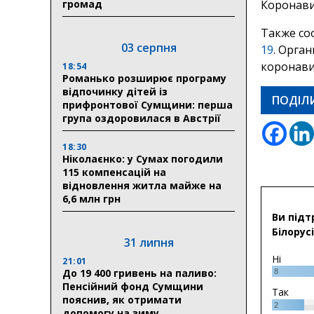
громад
Коронави
Также со
03 серпня
19
. Орга
коронави
18:54
Романько розширює програму
відпочинку дітей із
ПОДІЛ
прифронтової Сумщини: перша
група оздоровилася в Австрії
18:30
Ніколаєнко: у Сумах погодили
115 компенсацій на
відновлення житла майже на
6,6 млн грн
Ви підт
Білорусі
31 липня
Ні
21:01
До 19 400 гривень на паливо:
8
Пенсійний фонд Сумщини
Так
пояснив, як отримати
2
допомогу на зиму