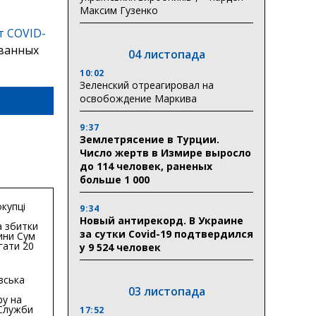
Максим Гузенко
т COVID-
званных
04 листопада
10:02
Зеленский отреагировал на
освобождение Маркива
9:37
Землетрясение в Турции.
Число жертв в Измире выросло
до 114 человек, раненых
больше 1 000
купці
9:34
Новый антирекорд. В Украине
 збитки
за сутки Covid-19 подтвердился
ини Сум
гати 20
у 9 524 человек
гривень
вська
03 листопада
ру на
 Служби
17:52