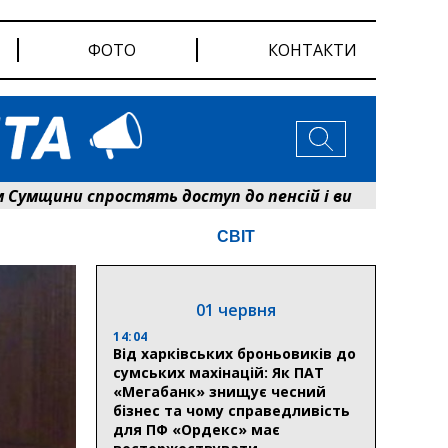
ФОТО
КОНТАКТИ
ни спростять доступ до пенсій і виплат: Пенсійний
СВІТ
01 червня
14:04
Від харківських броньовиків до
сумських махінацій: Як ПАТ
«Мегабанк» знищує чесний
бізнес та чому справедливість
для ПФ «Ордекс» має