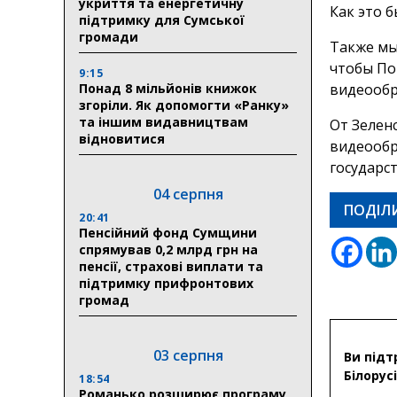
укриття та енергетичну
Как это 
підтримку для Сумської
громади
Также мы
чтобы По
9:15
Понад 8 мільйонів книжок
видеооб
згоріли. Як допомогти «Ранку»
та іншим видавництвам
От Зелен
відновитися
видеообр
государст
04 серпня
ПОДІЛ
20:41
Пенсійний фонд Сумщини
спрямував 0,2 млрд грн на
пенсії, страхові виплати та
підтримку прифронтових
громад
03 серпня
Ви підт
Білорусі
18:54
Романько розширює програму