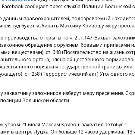
в Facebook сообщает пресс-служба Полиции Волынской о
по данным правоохранителей, подозреваемый находится
 июля суд будет избирать Максиму Кривошу меру пресеч
 производства открыты по ч. 2 ст.147 (Захват заложнико
(Незаконное обращение с оружием, боевыми припасами и
ыми веществами), ст. 348 (Посягательство на жизнь со
анительного органа, члена общественного формирова
бщественного порядка и государственной границы или
ужащего), ст. 258 (Террористический акт) Уголовного к
, утром 21 июля Максим Кривош захватил автобус с
ами в центре Луцка. Он больше 12 часов удерживал 13 