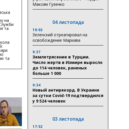
гривень
Максим Гузенко
вська
ру на
04 листопада
 Служби
я та
10:02
тури у
Зеленский отреагировал на
бласті:
освобождение Маркива
кола
й:
тири
9:37
по
Землетрясение в Турции.
ню та
ву
Число жертв в Измире выросло
до 114 человек, раненых
ктури
больше 1 000
9:34
Новый антирекорд. В Украине
за сутки Covid-19 подтвердился
у 9 524 человек
03 листопада
17:52