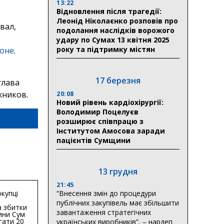
13:22
Відновлення після трагедії:
Леонід Ніколаєнко розповів про
вал,
подолання наслідків ворожого
удару по Сумах 13 квітня 2025
року та підтримку містян
коне
.
17 березня
глава
жников.
20:08
Новий рівень кардіохірургії:
Володимир Поцелуєв
розширює співпрацю з
Інститутом Амосова заради
пацієнтів Сумщини
13 грудня
21:45
купці
“Внесення змін до процедури
публічних закупівель має збільшити
 збитки
завантаження стратегічних
ини Сум
гати 20
українських виробників”, – нардеп