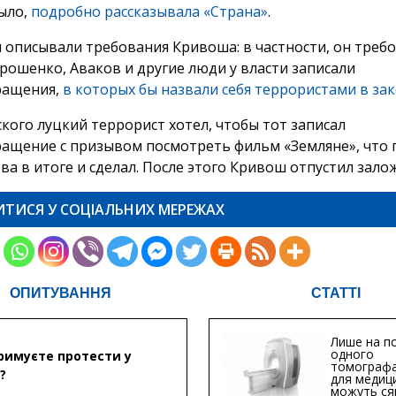
было,
подробно рассказывала «Страна»
.
 описывали требования Кривоша: в частности, он требо
рошенко, Аваков и другие люди у власти записали
ращения,
в которых бы назвали себя террористами в за
ского луцкий террорист хотел, чтобы тот записал
ащение с призывом посмотреть фильм «Земляне», что 
ва в итоге и сделал. После этого Кривош отпустил зало
ИТИСЯ У СОЦІАЛЬНИХ МЕРЕЖАХ
ОПИТУВАННЯ
СТАТТІ
Лише на по
одного
римуєте протести у
томографа
?
для медиц
можуть ся