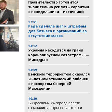
Правительство готовится
значительно усилить карантин
с понедельника – источники
17:51
Рада сделала шаг к штрафам
для бизнеса и организаций за
отсутствие масок
13:12
Украина находится на грани
коронавирусной катастрофы —
Минздрав
13:09
Венским террористом оказался
20-летний этнический албанец
с паспортом Северной
Македонии
10:20
В «красном» Ужгороде власти
отказались закрывать школы и