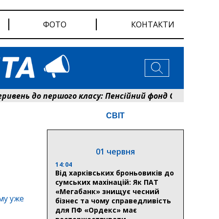
ФОТО
КОНТАКТИ
ень до першого класу: Пенсійний фонд Сумщини розпо
СВІТ
и
01 червня
14:04
Від харківських броньовиків до
сумських махінацій: Як ПАТ
«Мегабанк» знищує чесний
му уже
бізнес та чому справедливість
для ПФ «Ордекс» має