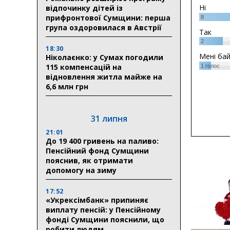
Ні
відпочинку дітей із
прифронтової Сумщини: перша
8
група оздоровилася в Австрії
Так
2
18:30
Мені ба
Ніколаєнко: у Сумах погодили
115 компенсацій на
1
голос
відновлення житла майже на
6,6 млн грн
31 липня
21:01
До 19 400 гривень на паливо:
Пенсійний фонд Сумщини
пояснив, як отримати
допомогу на зиму
17:52
«Укрексімбанк» припиняє
виплату пенсій: у Пенсійному
фонді Сумщини пояснили, що
робити людям