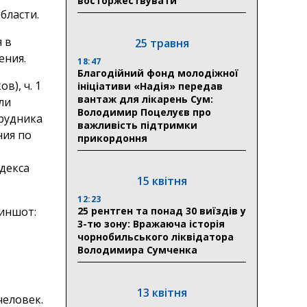
восторжествувати
бласти.
 в
25 травня
ения.
18:47
Благодійний фонд молодіжної
в), ч. 1
ініціативи «Надія» передав
вантаж для лікарень Сум:
ли
Володимир Поцелуєв про
трудника
важливість підтримки
ния по
прикордоння
одекса
15 квітня
12:23
25 рентген та понад 30 виїздів у
3-тю зону: Вражаюча історія
чорнобильського ліквідатора
Володимира Сумченка
13 квітня
человек.