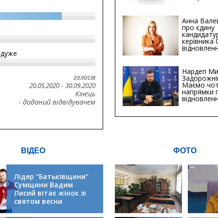
мільйонів 
Анна Вале
про єдину
кандидату
керівника
відновленн
йдуже
інфраструк
Сумській о
Хіба...
Нардеп Ми
голосів
Задорожні
Маємо чо
20.05.2020
-
30.09.2020
напрямки 
Кінець
відновлен
- доданий відвідувачем
будівницт
критичної
інфрастру
ВІДЕО
ФОТО
Лідер “Батьківщини”
Сумщини Вадим
Лисий вітає жінок зі
святом весни