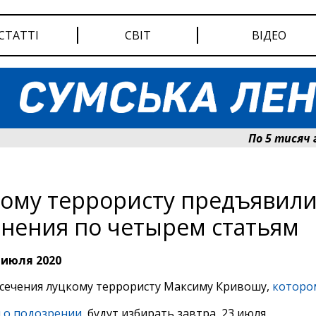
СТАТТІ
СВІТ
ВІДЕО
По 5 тисяч грив
ому террористу предъявил
нения по четырем статьям
 июля 2020
сечения луцкому террористу Максиму Кривошу,
которо
 о подозрении
, будут избирать завтра, 23 июля.