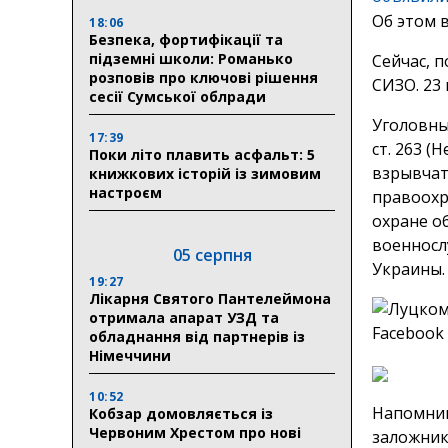
Об этом 
18:06
Безпека, фортифікації та
підземні школи: Романько
Сейчас, 
розповів про ключові рішення
СИЗО. 23
сесії Сумської облради
Уголовные
17:39
ст. 263 
Поки літо плавить асфальт: 5
взрывчат
книжкових історій із зимовим
настроєм
правоохр
охране о
военносл
05 серпня
Украины.
19:27
Лікарня Святого Пантелеймона
отримала апарат УЗД та
обладнання від партнерів із
Німеччини
10:52
Напомним
Кобзар домовляється із
Червоним Хрестом про нові
заложник