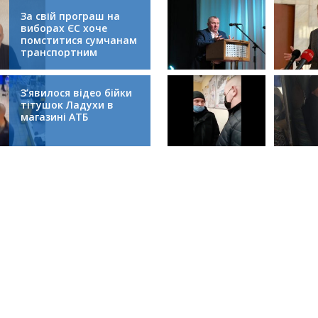
За свій програш на
виборах ЄС хоче
помститися сумчанам
транспортним
колапсом
З’явилося відео бійки
тітушок Ладухи в
магазині АТБ