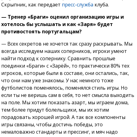
Скрыпник, как передает
пресс-служба
клуба.
— Тренер «Браги» оценил организацию игры и
хотелось бы услышать и как «Заря» будет
противостоять португальцам?
— Всех секретов не хочется так сразу раскрывать. Мы
всегда исследуем наших соперников, игроки умеют
найти подход к сопернику. Сравнить прошлые
поединки «Браги» с «Зарёй», то практически 80% тех
игроков, которые были в составе, они остались, так,
что они нам уже знакомы. У нас немного тоже
футболистов поменялось, поменялся стиль игры. Но
если ты не веришь сам в себя, то нет смысла выходить
на поле. Мы хотим показать азарт, мы играем дома,
тем более придут болельщики, мы их хотим
порадовать хорошей игрой. А так все компоненты
игры связаны, чтобы достичь победы, это
немаловажно стандарты и прессинг, и мяч надо