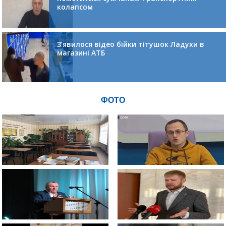
колапсом
З’явилося відео бійки тітушок Ладухи в
магазині АТБ
ФОТО