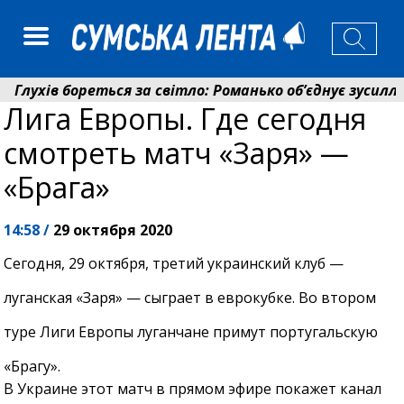
ухів бореться за світло: Романько об’єднує зусилля гр
Лига Европы. Где сегодня
нсійний фонд Сумщини спрямував 0,2 млрд грн на пен
смотреть матч «Заря» —
«Брага»
14:58 /
29 октября 2020
Сегодня, 29 октября, третий украинский клуб —
луганская «Заря» — сыграет в еврокубке. Во втором
туре Лиги Европы луганчане примут португальскую
«Брагу».
В Украине этот матч в прямом эфире покажет канал