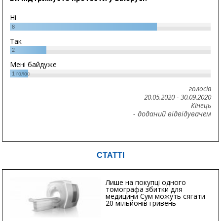
Ні
8
Так
2
Мені байдуже
1
голос
голосів
20.05.2020
-
30.09.2020
Кінець
- доданий відвідувачем
СТАТТІ
Лише на покупці одного
томографа збитки для
медицини Сум можуть сягати
20 мільйонів гривень