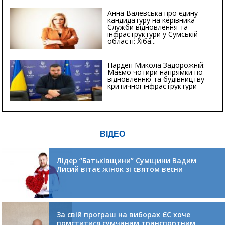
Анна Валевська про єдину
кандидатуру на керівника
Служби відновлення та
інфраструктури у Сумській
області: Хіба...
Нардеп Микола Задорожній:
Маємо чотири напрямки по
відновленню та будівництву
критичної інфраструктури
ВІДЕО
Лідер “Батьківщини” Сумщини Вадим
Лисий вітає жінок зі святом весни
За свій програш на виборах ЄС хоче
помститися сумчанам транспортним