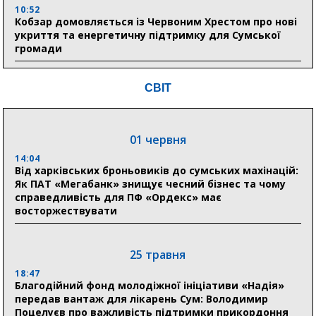
10:52
Кобзар домовляється із Червоним Хрестом про нові
укриття та енергетичну підтримку для Сумської
громади
9:15
СВІТ
Понад 8 мільйонів книжок згоріли. Як допомогти
«Ранку» та іншим видавництвам відновитися
01 червня
04 серпня
14:04
20:41
Від харківських броньовиків до сумських махінацій:
Пенсійний фонд Сумщини спрямував 0,2 млрд грн
Як ПАТ «Мегабанк» знищує чесний бізнес та чому
на пенсії, страхові виплати та підтримку
справедливість для ПФ «Ордекс» має
прифронтових громад
восторжествувати
03 серпня
25 травня
18:54
18:47
Романько розширює програму відпочинку дітей із
Благодійний фонд молодіжної ініціативи «Надія»
прифронтової Сумщини: перша група оздоровилася
передав вантаж для лікарень Сум: Володимир
в Австрії
Поцелуєв про важливість підтримки прикордоння