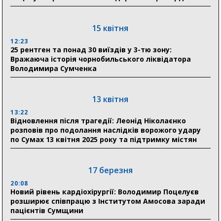
18:30
Ніколаєнко: у Сумах погодили 115 компенсацій на
15 квітня
відновлення житла майже на 6,6 млн грн
12:23
25 рентген та понад 30 виїздів у 3-тю зону:
Вражаюча історія чорнобильського ліквідатора
31 липня
Володимира Сумченка
21:01
До 19 400 гривень на паливо: Пенсійний фонд
Сумщини пояснив, як отримати допомогу на зиму
13 квітня
13:22
17:52
Відновлення після трагедії: Леонід Ніколаєнко
«Укрексімбанк» припиняє виплату пенсій: у
розповів про подолання наслідків ворожого удару
Пенсійному фонді Сумщини пояснили, що робити
по Сумах 13 квітня 2025 року та підтримку містян
людям
11:00
Артем Кобзар вручив родинам 20 полеглих Героїв
17 березня
відзнаки «Почесного громадянина міста Суми»
20:08
Новий рівень кардіохірургії: Володимир Поцелуєв
розширює співпрацю з Інститутом Амосова заради
30 липня
пацієнтів Сумщини