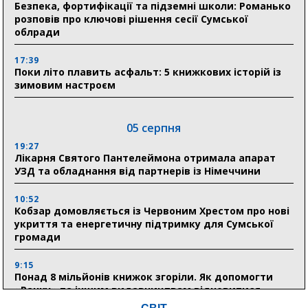
Безпека, фортифікації та підземні школи: Романько
розповів про ключові рішення сесії Сумської
облради
17:39
Поки літо плавить асфальт: 5 книжкових історій із
зимовим настроєм
05 серпня
19:27
Лікарня Святого Пантелеймона отримала апарат
УЗД та обладнання від партнерів із Німеччини
10:52
Кобзар домовляється із Червоним Хрестом про нові
укриття та енергетичну підтримку для Сумської
громади
9:15
Понад 8 мільйонів книжок згоріли. Як допомогти
«Ранку» та іншим видавництвам відновитися