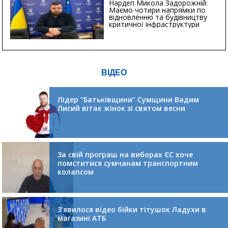
Нардеп Микола Задорожній:
Маємо чотири напрямки по
відновленню та будівництву
критичної інфраструктури
ВІДЕО
Лідер “Батьківщини” Сумщини Вадим
Лисий вітає жінок зі святом весни
За свій програш на виборах ЄС хоче
помститися сумчанам транспортним
колапсом
З’явилося відео бійки тітушок Ладухи в
магазині АТБ