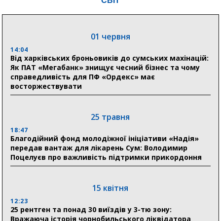
СВІТ
04 серпня
20:41
01 червня
Пенсійний фонд Сумщини спрямував 0,2 млрд грн
на пенсії, страхові виплати та підтримку
14:04
прифронтових громад
Від харківських броньовиків до сумських махінацій:
Як ПАТ «Мегабанк» знищує чесний бізнес та чому
справедливість для ПФ «Ордекс» має
восторжествувати
03 серпня
18:54
Романько розширює програму відпочинку дітей із
25 травня
прифронтової Сумщини: перша група оздоровилася
в Австрії
18:47
Благодійний фонд молодіжної ініціативи «Надія»
передав вантаж для лікарень Сум: Володимир
18:30
Поцелуєв про важливість підтримки прикордоння
Ніколаєнко: у Сумах погодили 115 компенсацій на
відновлення житла майже на 6,6 млн грн
15 квітня
31 липня
12:23
25 рентген та понад 30 виїздів у 3-тю зону:
21:01
Вражаюча історія чорнобильського ліквідатора
До 19 400 гривень на паливо: Пенсійний фонд