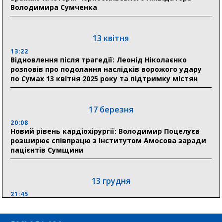
Володимира Сумченка
Сумщини пояснив, як отримати допомогу на зиму
17:52
«Укрексімбанк» припиняє виплату пенсій: у
13 квітня
Пенсійному фонді Сумщини пояснили, що робити
13:22
людям
Відновлення після трагедії: Леонід Ніколаєнко
розповів про подолання наслідків ворожого удару
11:00
по Сумах 13 квітня 2025 року та підтримку містян
Артем Кобзар вручив родинам 20 полеглих Героїв
відзнаки «Почесного громадянина міста Суми»
17 березня
20:08
30 липня
Новий рівень кардіохірургії: Володимир Поцелуєв
19:38
розширює співпрацю з Інститутом Амосова заради
Сумська клінічна лікарня Святого Пантелеймона
пацієнтів Сумщини
здобула головну відзнаку в медичній сфері України
13 грудня
21:45
“Внесення змін до процедури публічних закупівель має
збільшити завантаження стратегічних українських
виробників”, – нардеп Максим Гузенко