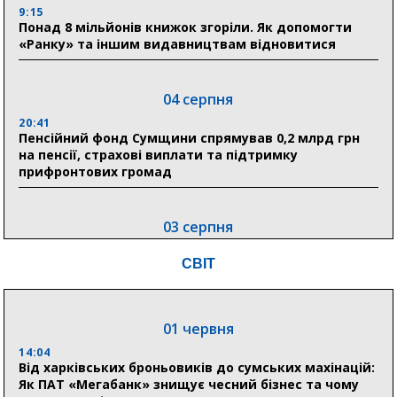
9:15
Понад 8 мільйонів книжок згоріли. Як допомогти
«Ранку» та іншим видавництвам відновитися
04 серпня
20:41
Пенсійний фонд Сумщини спрямував 0,2 млрд грн
на пенсії, страхові виплати та підтримку
прифронтових громад
03 серпня
18:54
СВІТ
Романько розширює програму відпочинку дітей із
прифронтової Сумщини: перша група оздоровилася
в Австрії
01 червня
18:30
Ніколаєнко: у Сумах погодили 115 компенсацій на
14:04
відновлення житла майже на 6,6 млн грн
Від харківських броньовиків до сумських махінацій:
Як ПАТ «Мегабанк» знищує чесний бізнес та чому