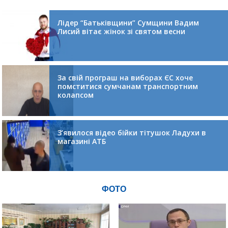
Лідер “Батьківщини” Сумщини Вадим
Лисий вітає жінок зі святом весни
За свій програш на виборах ЄС хоче
помститися сумчанам транспортним
колапсом
З’явилося відео бійки тітушок Ладухи в
магазині АТБ
ФОТО