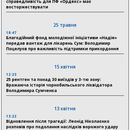
справедливість для ПФ «Ордекс» має
восторжествувати
31 липня
21:01
До 19 400 гривень на паливо: Пенсійний фонд
25 травня
Сумщини пояснив, як отримати допомогу на зиму
18:47
Благодійний фонд молодіжної ініціативи «Надія»
17:52
передав вантаж для лікарень Сум: Володимир
«Укрексімбанк» припиняє виплату пенсій: у
Поцелуєв про важливість підтримки прикордоння
Пенсійному фонді Сумщини пояснили, що робити
людям
15 квітня
11:00
Артем Кобзар вручив родинам 20 полеглих Героїв
12:23
відзнаки «Почесного громадянина міста Суми»
25 рентген та понад 30 виїздів у 3-тю зону:
Вражаюча історія чорнобильського ліквідатора
Володимира Сумченка
30 липня
19:38
Сумська клінічна лікарня Святого Пантелеймона
13 квітня
здобула головну відзнаку в медичній сфері України
13:22
Відновлення після трагедії: Леонід Ніколаєнко
18:33
розповів про подолання наслідків ворожого удару
Олексій Романько долучився до обговорення Плану