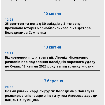
18:30
Ніколаєнко: у Сумах погодили 115 компенсацій на
15 квітня
відновлення житла майже на 6,6 млн грн
12:23
25 рентген та понад 30 виїздів у 3-тю зону:
Вражаюча історія чорнобильського ліквідатора
31 липня
Володимира Сумченка
21:01
До 19 400 гривень на паливо: Пенсійний фонд
Сумщини пояснив, як отримати допомогу на зиму
13 квітня
13:22
17:52
Відновлення після трагедії: Леонід Ніколаєнко
«Укрексімбанк» припиняє виплату пенсій: у
розповів про подолання наслідків ворожого удару
Пенсійному фонді Сумщини пояснили, що робити
по Сумах 13 квітня 2025 року та підтримку містян
людям
11:00
Артем Кобзар вручив родинам 20 полеглих Героїв
17 березня
відзнаки «Почесного громадянина міста Суми»
20:08
Новий рівень кардіохірургії: Володимир Поцелуєв
розширює співпрацю з Інститутом Амосова заради
30 липня
пацієнтів Сумщини