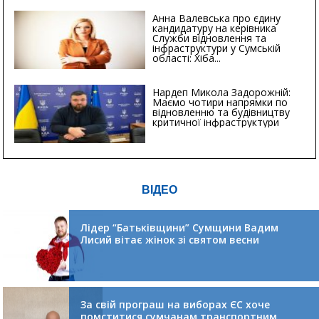
Анна Валевська про єдину
кандидатуру на керівника
Служби відновлення та
інфраструктури у Сумській
області: Хіба...
Нардеп Микола Задорожній:
Маємо чотири напрямки по
відновленню та будівництву
критичної інфраструктури
ВІДЕО
Лідер “Батьківщини” Сумщини Вадим
Лисий вітає жінок зі святом весни
За свій програш на виборах ЄС хоче
помститися сумчанам транспортним