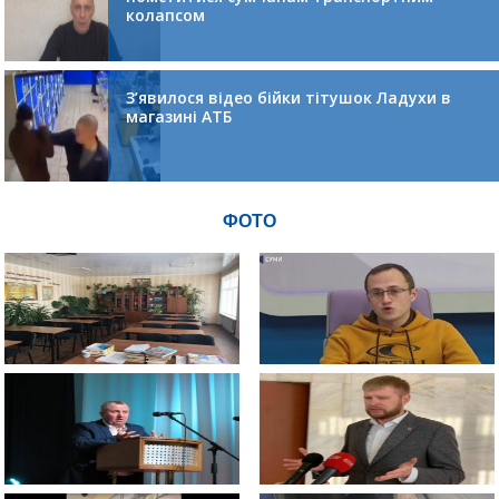
колапсом
З’явилося відео бійки тітушок Ладухи в
магазині АТБ
ФОТО