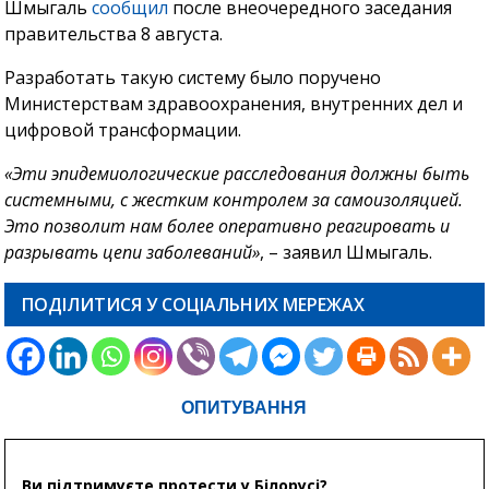
Шмыгаль
сообщил
после внеочередного заседания
правительства 8 августа.
Разработать такую систему было поручено
Министерствам здравоохранения, внутренних дел и
цифровой трансформации.
«Эти эпидемиологические расследования должны быть
системными, с жестким контролем за самоизоляцией.
Это позволит нам более оперативно реагировать и
разрывать цепи заболеваний»
, – заявил Шмыгаль.
ПОДІЛИТИСЯ У СОЦІАЛЬНИХ МЕРЕЖАХ
ОПИТУВАННЯ
Ви підтримуєте протести у Білорусі?