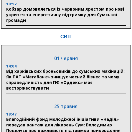
10:52
Кобзар домовляється із Червоним Хрестом про нові
укриття та енергетичну підтримку для Сумської
громади
9:15
СВІТ
Понад 8 мільйонів книжок згоріли. Як допомогти
«Ранку» та іншим видавництвам відновитися
01 червня
04 серпня
14:04
20:41
Від харківських броньовиків до сумських махінацій:
Пенсійний фонд Сумщини спрямував 0,2 млрд грн
Як ПАТ «Мегабанк» знищує чесний бізнес та чому
на пенсії, страхові виплати та підтримку
справедливість для ПФ «Ордекс» має
прифронтових громад
восторжествувати
03 серпня
25 травня
18:54
18:47
Романько розширює програму відпочинку дітей із
Благодійний фонд молодіжної ініціативи «Надія»
прифронтової Сумщини: перша група оздоровилася
передав вантаж для лікарень Сум: Володимир
в Австрії
Поцелуєв про важливість підтримки прикордоння