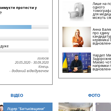
Лише на по
одного
римуєте протести у
томографа
?
для медиц
можуть ся
мільйонів 
Анна Вале
про єдину
кандидату
керівника
відновленн
йдуже
інфраструк
Сумській о
Хіба...
Нардеп Ми
голосів
Задорожні
Маємо чо
20.05.2020
-
30.09.2020
напрямки 
Кінець
відновлен
- доданий відвідувачем
будівницт
критичної
інфрастру
ВІДЕО
ФОТО
Лідер “Батьківщини”