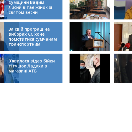
Сумщини Вадим
Лисий вітає жінок зі
святом весни
За свій програш на
виборах ЄС хоче
помститися сумчанам
транспортним
колапсом
З’явилося відео бійки
тітушок Ладухи в
магазині АТБ