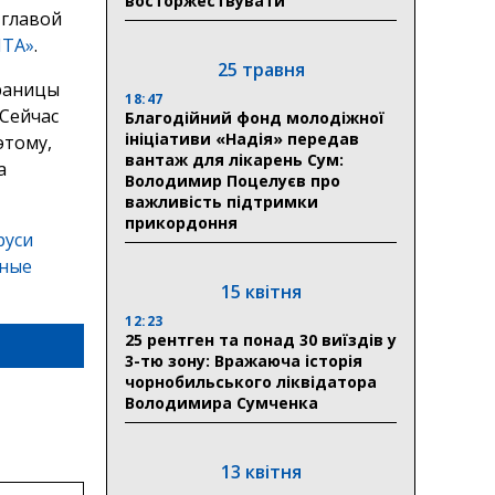
восторжествувати
 главой
ЛТА»
.
25 травня
границы
18:47
 Сейчас
Благодійний фонд молодіжної
ініціативи «Надія» передав
этому,
вантаж для лікарень Сум:
а
Володимир Поцелуєв про
важливість підтримки
прикордоння
руси
тные
15 квітня
12:23
25 рентген та понад 30 виїздів у
3-тю зону: Вражаюча історія
чорнобильського ліквідатора
Володимира Сумченка
13 квітня