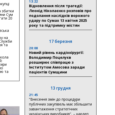
13:22
купці
Відновлення після трагедії:
Леонід Ніколаєнко розповів про
 збитки
ини Сум
подолання наслідків ворожого
гати 20
удару по Сумах 13 квітня 2025
гривень
року та підтримку містян
вська
ру на
17 березня
 Служби
я та
тури у
20:08
бласті:
Новий рівень кардіохірургії:
кола
Володимир Поцелуєв
й:
розширює співпрацю з
тири
Інститутом Амосова заради
по
ню та
пацієнтів Сумщини
ву
ктури
13 грудня
21:45
“Внесення змін до процедури
публічних закупівель має збільшити
завантаження стратегічних
українських виробників”, – нардеп