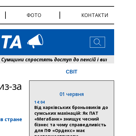
ФОТО
КОНТАКТИ
щини спростять доступ до пенсій і виплат: Пенсійн
СВІТ
из-за
01 червня
14:04
Від харківських броньовиків до
сумських махінацій: Як ПАТ
в стране
«Мегабанк» знищує чесний
бізнес та чому справедливість
для ПФ «Ордекс» має