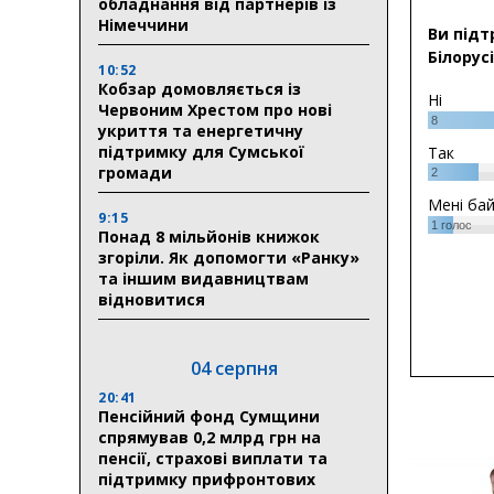
обладнання від партнерів із
Німеччини
Ви підт
Білорусі
10:52
Кобзар домовляється із
Ні
Червоним Хрестом про нові
8
укриття та енергетичну
підтримку для Сумської
Так
громади
2
Мені ба
9:15
1
голос
Понад 8 мільйонів книжок
згоріли. Як допомогти «Ранку»
та іншим видавництвам
відновитися
04 серпня
20:41
Пенсійний фонд Сумщини
спрямував 0,2 млрд грн на
пенсії, страхові виплати та
підтримку прифронтових