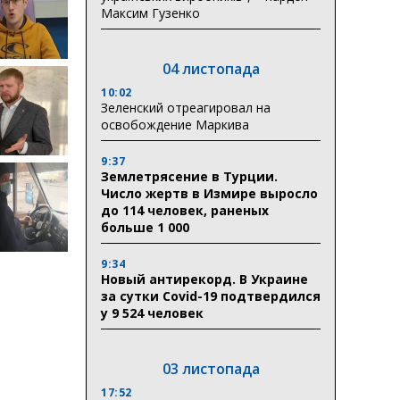
Максим Гузенко
04 листопада
10:02
Зеленский отреагировал на
освобождение Маркива
9:37
Землетрясение в Турции.
Число жертв в Измире выросло
до 114 человек, раненых
больше 1 000
9:34
Новый антирекорд. В Украине
за сутки Covid-19 подтвердился
у 9 524 человек
03 листопада
17:52