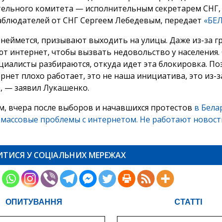
ельного комитета — исполнительным секретарем СНГ,
аблюдателей от СНГ Сергеем Лебедевым, передает
«БЕ
 неймется, призывают выходить на улицы. Даже из-за 
т интернет, чтобы вызвать недовольство у населения.
циалисты разбираются, откуда идет эта блокировка. По
рнет плохо работает, это не наша инициатива, это из-з
, — заявил Лукашенко.
, вчера после выборов и начавшихся протестов
в Бела
 массовые проблемы с интернетом. Не работают новос
ИТИСЯ У СОЦІАЛЬНИХ МЕРЕЖАХ
ОПИТУВАННЯ
СТАТТІ