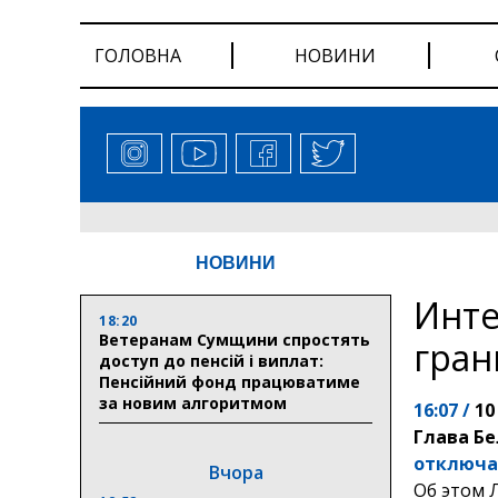
ГОЛОВНА
НОВИНИ
НОВИНИ
Инте
18:20
Ветеранам Сумщини спростять
гран
доступ до пенсій і виплат:
Пенсійний фонд працюватиме
за новим алгоритмом
16:07 /
10
Глава Б
отключ
Вчора
Об этом 