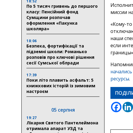
18:52
Исполнит
По 5 тисяч гривень до першого
класу: Пенсійний фонд
миссии н
Сумщини розпочав
оформлення «Пакунка
«Кому-то
школяра»
отключаю
наши спе
18:06
если инте
Безпека, фортифікації та
підземні школи: Романько
границы»
розповів про ключові рішення
сесії Сумської облради
Напомним
начались
17:39
ресурсы
.
Поки літо плавить асфальт: 5
книжкових історій із зимовим
настроєм
ПОДІЛ
05 серпня
19:27
Лікарня Святого Пантелеймона
отримала апарат УЗД та