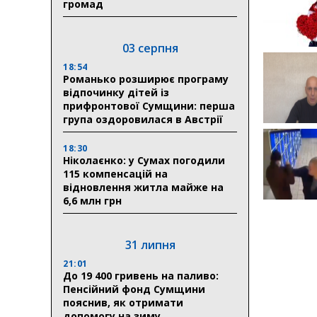
громад
03 серпня
18:54
Романько розширює програму
відпочинку дітей із
прифронтової Сумщини: перша
група оздоровилася в Австрії
18:30
Ніколаєнко: у Сумах погодили
115 компенсацій на
відновлення житла майже на
6,6 млн грн
31 липня
21:01
До 19 400 гривень на паливо:
Пенсійний фонд Сумщини
пояснив, як отримати
допомогу на зиму