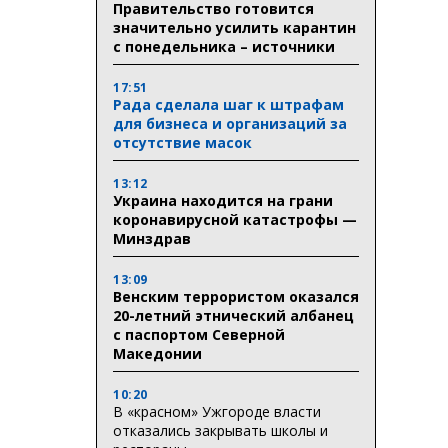
Правительство готовится
значительно усилить карантин
с понедельника – источники
17:51
Рада сделала шаг к штрафам
для бизнеса и организаций за
отсутствие масок
13:12
Украина находится на грани
коронавирусной катастрофы —
Минздрав
13:09
Венским террористом оказался
20-летний этнический албанец
с паспортом Северной
Македонии
10:20
В «красном» Ужгороде власти
отказались закрывать школы и