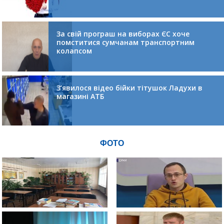
За свій програш на виборах ЄС хоче
помститися сумчанам транспортним
колапсом
З’явилося відео бійки тітушок Ладухи в
магазині АТБ
ФОТО