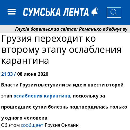
Глухів бореться за світло: Романько об’єднує зуси
Грузия переходит ко
Пенсійний фонд Сумщини спрямував 0,2 млрд грн н
второму этапу ослабления
карантина
21:33 /
08 июня 2020
Власти Грузии выступили за идею ввести второй
этап
ослабления карантина
, поскольку за
прошедшие сутки болезнь подтвердилась только
у одного человека.
Об этом
сообщает
Грузия Онлайн.