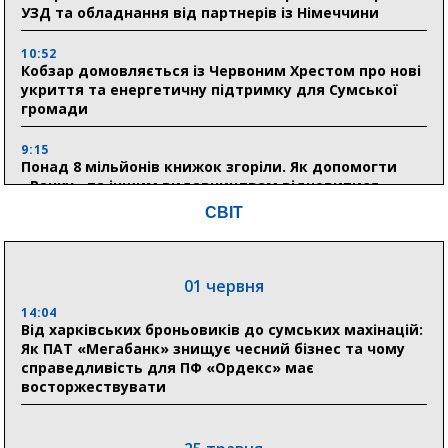
УЗД та обладнання від партнерів із Німеччини
10:52
Кобзар домовляється із Червоним Хрестом про нові
укриття та енергетичну підтримку для Сумської
громади
9:15
Понад 8 мільйонів книжок згоріли. Як допомогти
«Ранку» та іншим видавництвам відновитися
СВІТ
04 серпня
20:41
01 червня
Пенсійний фонд Сумщини спрямував 0,2 млрд грн
на пенсії, страхові виплати та підтримку
14:04
прифронтових громад
Від харківських броньовиків до сумських махінацій:
Як ПАТ «Мегабанк» знищує чесний бізнес та чому
справедливість для ПФ «Ордекс» має
восторжествувати
03 серпня
18:54
Романько розширює програму відпочинку дітей із