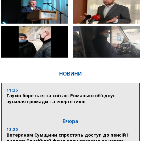
НОВИНИ
11:26
Глухів бореться за світло: Романько об’єднує
зусилля громади та енергетиків
Вчора
18:20
Ветеранам Сумщини спростять доступ до пенсій і
виплат: Пенсійний фонд працюватиме за новим