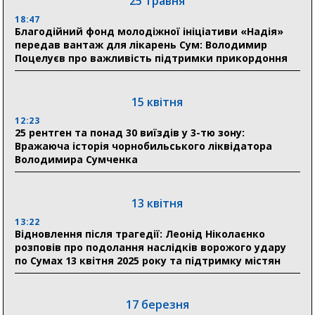
25 травня
прифронтової Сумщини: перша група оздоровилася
в Австрії
18:47
Благодійний фонд молодіжної ініціативи «Надія»
передав вантаж для лікарень Сум: Володимир
18:30
Поцелуєв про важливість підтримки прикордоння
Ніколаєнко: у Сумах погодили 115 компенсацій на
відновлення житла майже на 6,6 млн грн
15 квітня
31 липня
12:23
25 рентген та понад 30 виїздів у 3-тю зону:
21:01
Вражаюча історія чорнобильського ліквідатора
До 19 400 гривень на паливо: Пенсійний фонд
Володимира Сумченка
Сумщини пояснив, як отримати допомогу на зиму
17:52
«Укрексімбанк» припиняє виплату пенсій: у
13 квітня
Пенсійному фонді Сумщини пояснили, що робити
13:22
людям
Відновлення після трагедії: Леонід Ніколаєнко
розповів про подолання наслідків ворожого удару
11:00
по Сумах 13 квітня 2025 року та підтримку містян
Артем Кобзар вручив родинам 20 полеглих Героїв
відзнаки «Почесного громадянина міста Суми»
17 березня