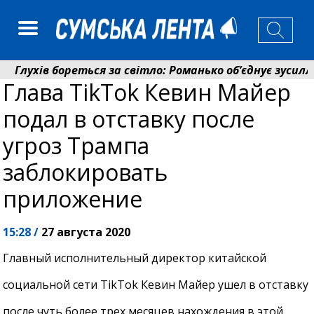
Глухів бореться за світло: Романько об’єднує зусилля 
Глава TikTok Кевин Майер
Пенсійний фонд Сумщини спрямував 0,2 млрд грн на пе
подал в отставку после
угроз Трампа
заблокировать
приложение
15:28 /
27 августа 2020
Главный исполнительный директор китайской
социальной сети TikTok Кевин Майер ушел в отставку
после чуть более трех месяцев нахождения в этой