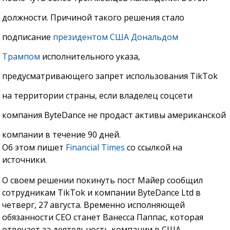
должности. Причиной такого решения стало
подписание
президентом США Дональдом
Трампом
исполнительного указа,
предусматривающего запрет использования TikTok
на территории страны, если владелец соцсети
компания ByteDance не продаст активы американской
компании в течение 90 дней.
Об этом пишет
Financial Times
со ссылкой на
источники.
О своем решении покинуть пост Майер сообщил
сотрудникам TikTok и компании ByteDance Ltd в
четверг, 27 августа. Временно исполняющей
обязанности CEO станет Ванесса Паппас, которая
отвечает за деятельность компании в США.