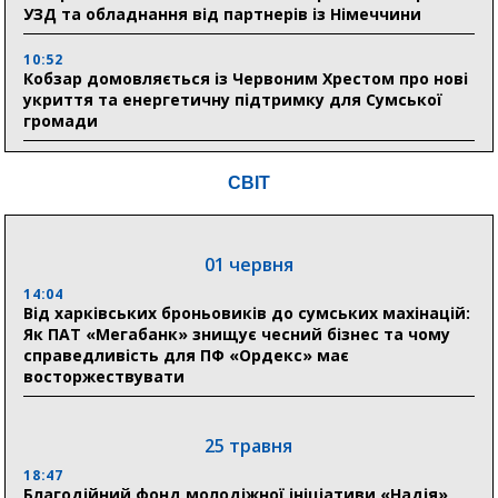
УЗД та обладнання від партнерів із Німеччини
10:52
Кобзар домовляється із Червоним Хрестом про нові
укриття та енергетичну підтримку для Сумської
громади
9:15
СВІТ
Понад 8 мільйонів книжок згоріли. Як допомогти
«Ранку» та іншим видавництвам відновитися
01 червня
04 серпня
14:04
20:41
Від харківських броньовиків до сумських махінацій:
Пенсійний фонд Сумщини спрямував 0,2 млрд грн
Як ПАТ «Мегабанк» знищує чесний бізнес та чому
на пенсії, страхові виплати та підтримку
справедливість для ПФ «Ордекс» має
прифронтових громад
восторжествувати
03 серпня
25 травня
18:54
18:47
Романько розширює програму відпочинку дітей із
Благодійний фонд молодіжної ініціативи «Надія»