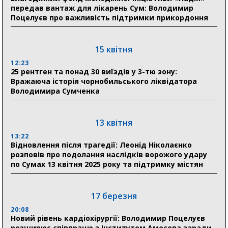
прифронтової Сумщини: перша група оздоровилася
передав вантаж для лікарень Сум: Володимир
в Австрії
Поцелуєв про важливість підтримки прикордоння
18:30
Ніколаєнко: у Сумах погодили 115 компенсацій на
15 квітня
відновлення житла майже на 6,6 млн грн
12:23
25 рентген та понад 30 виїздів у 3-тю зону:
Вражаюча історія чорнобильського ліквідатора
31 липня
Володимира Сумченка
21:01
До 19 400 гривень на паливо: Пенсійний фонд
Сумщини пояснив, як отримати допомогу на зиму
13 квітня
13:22
17:52
Відновлення після трагедії: Леонід Ніколаєнко
«Укрексімбанк» припиняє виплату пенсій: у
розповів про подолання наслідків ворожого удару
Пенсійному фонді Сумщини пояснили, що робити
по Сумах 13 квітня 2025 року та підтримку містян
людям
11:00
Артем Кобзар вручив родинам 20 полеглих Героїв
17 березня
відзнаки «Почесного громадянина міста Суми»
20:08
Новий рівень кардіохірургії: Володимир Поцелуєв
розширює співпрацю з Інститутом Амосова заради