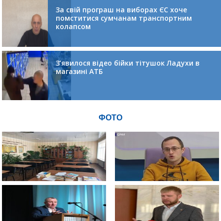
За свій програш на виборах ЄС хоче
помститися сумчанам транспортним
колапсом
З’явилося відео бійки тітушок Ладухи в
магазині АТБ
ФОТО