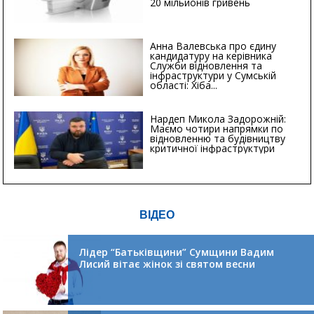
20 мільйонів гривень
Анна Валевська про єдину
кандидатуру на керівника
Служби відновлення та
інфраструктури у Сумській
області: Хіба...
Нардеп Микола Задорожній:
Маємо чотири напрямки по
відновленню та будівництву
критичної інфраструктури
ВІДЕО
Лідер “Батьківщини” Сумщини Вадим
Лисий вітає жінок зі святом весни