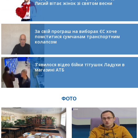
Лисий вітає жінок зі святом весни
За свій програш на виборах ЄС хоче
помститися сумчанам транспортним
колапсом
З’явилося відео бійки тітушок Ладухи в
магазині АТБ
ФОТО