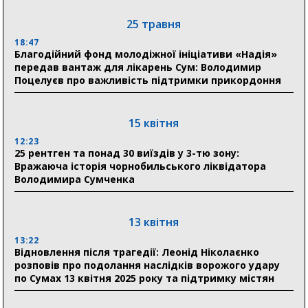
03 серпня
25 травня
18:54
18:47
Романько розширює програму відпочинку дітей із
Благодійний фонд молодіжної ініціативи «Надія»
прифронтової Сумщини: перша група оздоровилася
передав вантаж для лікарень Сум: Володимир
в Австрії
Поцелуєв про важливість підтримки прикордоння
18:30
Ніколаєнко: у Сумах погодили 115 компенсацій на
15 квітня
відновлення житла майже на 6,6 млн грн
12:23
25 рентген та понад 30 виїздів у 3-тю зону:
Вражаюча історія чорнобильського ліквідатора
31 липня
Володимира Сумченка
21:01
До 19 400 гривень на паливо: Пенсійний фонд
Сумщини пояснив, як отримати допомогу на зиму
13 квітня
13:22
17:52
Відновлення після трагедії: Леонід Ніколаєнко
«Укрексімбанк» припиняє виплату пенсій: у
розповів про подолання наслідків ворожого удару
Пенсійному фонді Сумщини пояснили, що робити
по Сумах 13 квітня 2025 року та підтримку містян
людям
11:00