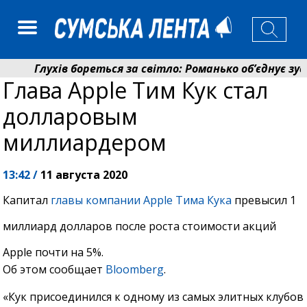
Глухів бореться за світло: Романько об’єднує зуси
Глава Apple Тим Кук стал
Пенсійний фонд Сумщини спрямував 0,2 млрд грн н
долларовым
миллиардером
13:42 /
11 августа 2020
Капитал
главы компании Apple Тима Кука
превысил 1
миллиард долларов после роста стоимости акций
Apple почти на 5%.
Об этом сообщает
Bloomberg
.
«Кук присоединился к одному из самых элитных клубов