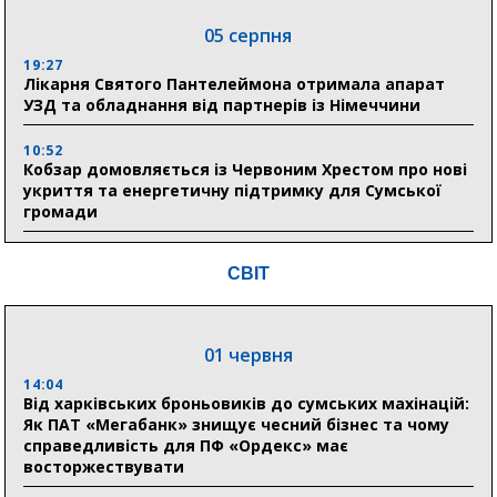
05 серпня
19:27
Лікарня Святого Пантелеймона отримала апарат
УЗД та обладнання від партнерів із Німеччини
10:52
Кобзар домовляється із Червоним Хрестом про нові
укриття та енергетичну підтримку для Сумської
громади
9:15
СВІТ
Понад 8 мільйонів книжок згоріли. Як допомогти
«Ранку» та іншим видавництвам відновитися
01 червня
04 серпня
14:04
20:41
Від харківських броньовиків до сумських махінацій:
Пенсійний фонд Сумщини спрямував 0,2 млрд грн
Як ПАТ «Мегабанк» знищує чесний бізнес та чому
на пенсії, страхові виплати та підтримку
справедливість для ПФ «Ордекс» має
прифронтових громад
восторжествувати