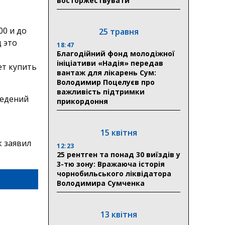
восторжествувати
00 и до
25 травня
д это
18:47
Благодійний фонд молодіжної
ініціативи «Надія» передав
ет купить
вантаж для лікарень Сум:
Володимир Поцелуєв про
важливість підтримки
ведений
прикордоння
15 квітня
к заявил
12:23
25 рентген та понад 30 виїздів у
3-тю зону: Вражаюча історія
чорнобильського ліквідатора
Володимира Сумченка
13 квітня