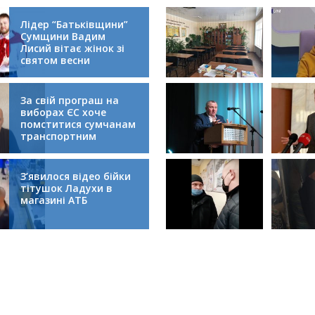
Лідер “Батьківщини”
Сумщини Вадим
Лисий вітає жінок зі
святом весни
За свій програш на
виборах ЄС хоче
помститися сумчанам
транспортним
колапсом
З’явилося відео бійки
тітушок Ладухи в
магазині АТБ