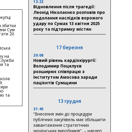
13:22
Відновлення після трагедії:
Леонід Ніколаєнко розповів про
купці
подолання наслідків ворожого
удару по Сумах 13 квітня 2025
 збитки
року та підтримку містян
ини Сум
гати 20
гривень
17 березня
вська
20:08
ру на
 Служби
Новий рівень кардіохірургії:
я та
Володимир Поцелуєв
тури у
розширює співпрацю з
бласті:
Інститутом Амосова заради
кола
й:
пацієнтів Сумщини
тири
по
ню та
ву
13 грудня
ктури
21:45
“Внесення змін до процедури
публічних закупівель має збільшити
завантаження стратегічних
українських виробників”, – нардеп