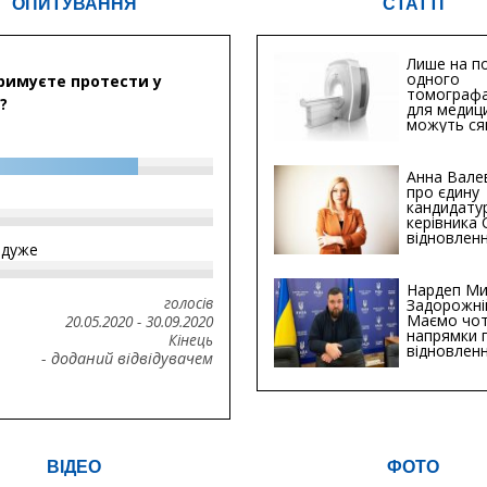
ОПИТУВАННЯ
СТАТТІ
Лише на по
одного
римуєте протести у
томографа
?
для медиц
можуть ся
мільйонів 
Анна Вале
про єдину
кандидату
керівника
відновленн
йдуже
інфраструк
Сумській о
Хіба...
Нардеп Ми
голосів
Задорожні
Маємо чо
20.05.2020
-
30.09.2020
напрямки 
Кінець
відновлен
- доданий відвідувачем
будівницт
критичної
інфрастру
ВІДЕО
ФОТО