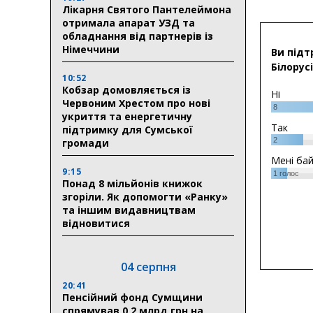
Лікарня Святого Пантелеймона
отримала апарат УЗД та
обладнання від партнерів із
Німеччини
Ви підт
Білорусі
10:52
Кобзар домовляється із
Ні
Червоним Хрестом про нові
8
укриття та енергетичну
Так
підтримку для Сумської
2
громади
Мені ба
9:15
1
голос
Понад 8 мільйонів книжок
згоріли. Як допомогти «Ранку»
та іншим видавництвам
відновитися
04 серпня
20:41
Пенсійний фонд Сумщини
спрямував 0,2 млрд грн на