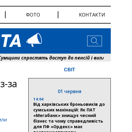
ФОТО
КОНТАКТИ
ни спростять доступ до пенсій і виплат: Пенсійний
СВІТ
з-за
01 червня
14:04
Від харківських броньовиків до
сумських махінацій: Як ПАТ
«Мегабанк» знищує чесний
или
бізнес та чому справедливість
для ПФ «Ордекс» має