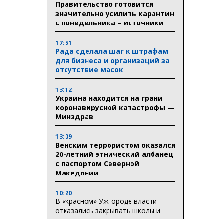
Правительство готовится
значительно усилить карантин
с понедельника – источники
17:51
Рада сделала шаг к штрафам
для бизнеса и организаций за
отсутствие масок
13:12
Украина находится на грани
коронавирусной катастрофы —
Минздрав
13:09
Венским террористом оказался
20-летний этнический албанец
с паспортом Северной
Македонии
10:20
В «красном» Ужгороде власти
отказались закрывать школы и