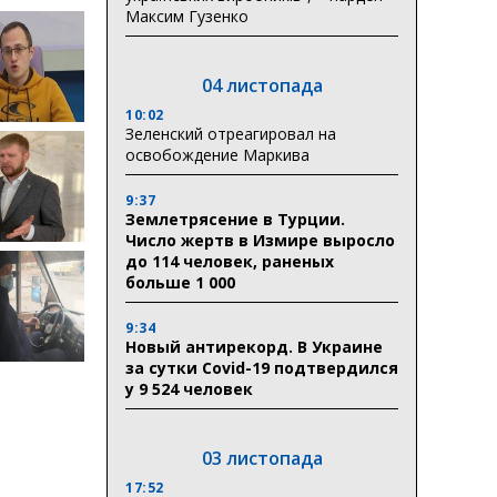
Максим Гузенко
04 листопада
10:02
Зеленский отреагировал на
освобождение Маркива
9:37
Землетрясение в Турции.
Число жертв в Измире выросло
до 114 человек, раненых
больше 1 000
9:34
Новый антирекорд. В Украине
за сутки Covid-19 подтвердился
у 9 524 человек
03 листопада
17:52