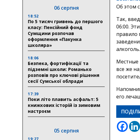
Об этом 
06 серпня
18:52
Так, введ
По 5 тисяч гривень до першого
06:00. Эт
класу: Пенсійний фонд
Сумщини розпочав
правило 
оформлення «Пакунка
заведени
школяра»
алкоголь.
18:06
Местные 
Безпека, фортифікації та
все же н
підземні школи: Романько
розповів про ключові рішення
посетите
сесії Сумської облради
Напомни
17:39
его леча
Поки літо плавить асфальт: 5
книжкових історій із зимовим
настроєм
ПОДІЛ
05 серпня
19:27