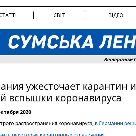
СТАТТІ
СВІТ
ВІДЕО
Ветеранам Сумщи
ания ужесточает карантин и
й вспышки коронавируса
октября 2020
строго распространения коронавируса,
в Германии реш
вить некоторые карантинные ограничения
.