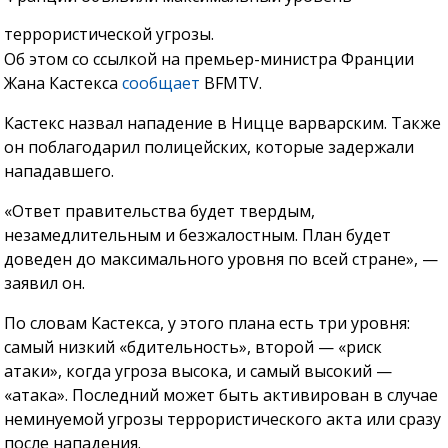
террористической угрозы.
Об этом со ссылкой на премьер-министра Франции
Жана Кастекса
сообщает
BFMTV.
Кастекс назвал нападение в Ницце варварским. Также
он поблагодарил полицейских, которые задержали
нападавшего.
«Ответ правительства будет твердым,
незамедлительным и безжалостным. План будет
доведен до максимального уровня по всей стране», —
заявил он.
По словам Кастекса, у этого плана есть три уровня:
самый низкий «бдительность», второй — «риск
атаки», когда угроза высока, и самый высокий —
«атака». Последний может быть активирован в случае
неминуемой угрозы террористического акта или сразу
после нападения.