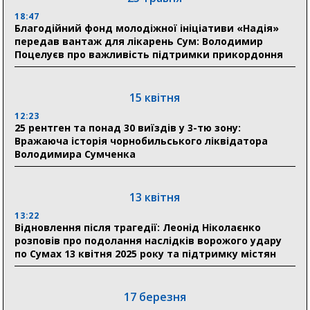
Ніколаєнко: у Сумах погодили 115 компенсацій на
відновлення житла майже на 6,6 млн грн
18:47
Благодійний фонд молодіжної ініціативи «Надія»
передав вантаж для лікарень Сум: Володимир
Поцелуєв про важливість підтримки прикордоння
31 липня
21:01
До 19 400 гривень на паливо: Пенсійний фонд
15 квітня
Сумщини пояснив, як отримати допомогу на зиму
12:23
25 рентген та понад 30 виїздів у 3-тю зону:
17:52
Вражаюча історія чорнобильського ліквідатора
«Укрексімбанк» припиняє виплату пенсій: у
Володимира Сумченка
Пенсійному фонді Сумщини пояснили, що робити
людям
13 квітня
11:00
Артем Кобзар вручив родинам 20 полеглих Героїв
13:22
відзнаки «Почесного громадянина міста Суми»
Відновлення після трагедії: Леонід Ніколаєнко
розповів про подолання наслідків ворожого удару
по Сумах 13 квітня 2025 року та підтримку містян
30 липня
19:38
Сумська клінічна лікарня Святого Пантелеймона
17 березня
здобула головну відзнаку в медичній сфері України