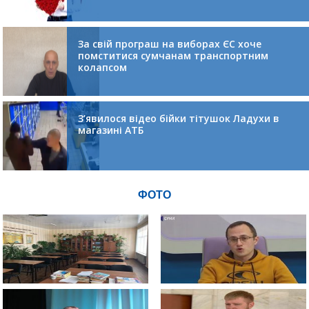
За свій програш на виборах ЄС хоче
помститися сумчанам транспортним
колапсом
З’явилося відео бійки тітушок Ладухи в
магазині АТБ
ФОТО