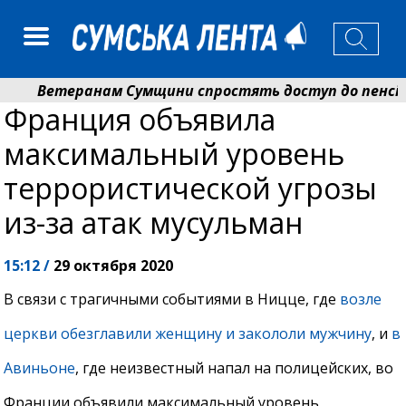
Ветеранам Сумщини спростять доступ до пенсій і
Франция объявила
Романько розширює програму відпочинку дітей із п
максимальный уровень
террористической угрозы
из-за атак мусульман
15:12 /
29 октября 2020
В связи с трагичными событиями в Ницце, где
возле
церкви обезглавили женщину и закололи мужчину
, и
в
Авиньоне
, где неизвестный напал на полицейских, во
Франции объявили максимальный уровень