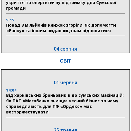
укриття та енергетичну підтримку для Сумської
громади
9:15
Понад 8 мільйонів книжок згоріли. Як допомогти
«Ранку» та іншим видавництвам відновитися
04 серпня
20:41
СВІТ
Пенсійний фонд Сумщини спрямував 0,2 млрд грн
на пенсії, страхові виплати та підтримку
прифронтових громад
01 червня
14:04
03 серпня
Від харківських броньовиків до сумських махінацій:
18:54
Як ПАТ «Мегабанк» знищує чесний бізнес та чому
Романько розширює програму відпочинку дітей із
справедливість для ПФ «Ордекс» має
прифронтової Сумщини: перша група оздоровилася
восторжествувати
в Австрії
18:30
25 травня