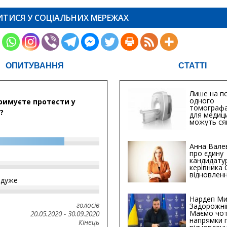
ИТИСЯ У СОЦІАЛЬНИХ МЕРЕЖАХ
ОПИТУВАННЯ
СТАТТІ
Лише на по
одного
римуєте протести у
томографа
?
для медиц
можуть ся
мільйонів 
Анна Вале
про єдину
кандидату
керівника
відновленн
йдуже
інфраструк
Сумській о
Хіба...
Нардеп Ми
голосів
Задорожні
Маємо чо
20.05.2020
-
30.09.2020
напрямки 
Кінець