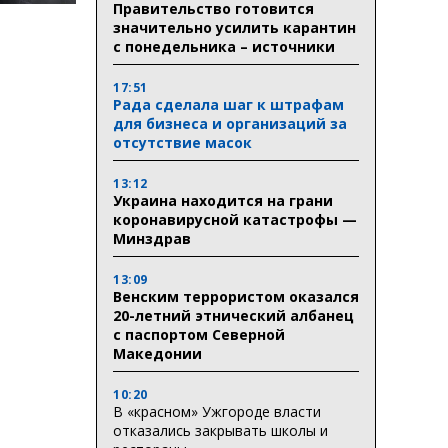
Правительство готовится
значительно усилить карантин
с понедельника – источники
17:51
Рада сделала шаг к штрафам
для бизнеса и организаций за
отсутствие масок
13:12
Украина находится на грани
коронавирусной катастрофы —
Минздрав
13:09
Венским террористом оказался
20-летний этнический албанец
с паспортом Северной
Македонии
10:20
В «красном» Ужгороде власти
отказались закрывать школы и