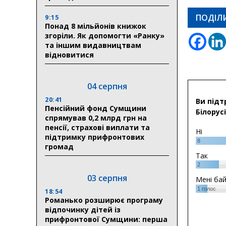
ПОДІЛ
9:15
Понад 8 мільйонів книжок
згоріли. Як допомогти «Ранку»
та іншим видавництвам
відновитися
04 серпня
20:41
Ви підт
Пенсійний фонд Сумщини
Білорусі
спрямував 0,2 млрд грн на
пенсії, страхові виплати та
Ні
підтримку прифронтових
8
громад
Так
2
03 серпня
Мені ба
1
голос
18:54
Романько розширює програму
відпочинку дітей із
прифронтової Сумщини: перша