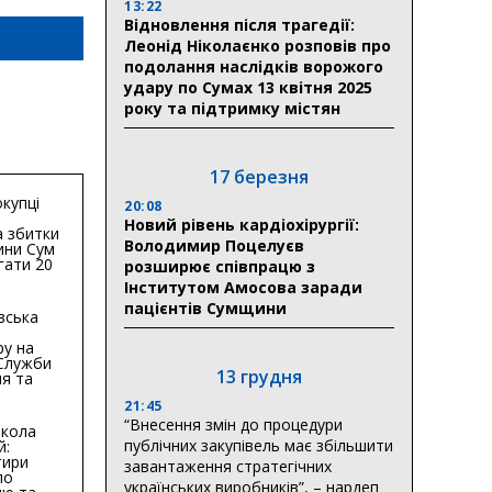
13:22
Відновлення після трагедії:
Леонід Ніколаєнко розповів про
подолання наслідків ворожого
удару по Сумах 13 квітня 2025
року та підтримку містян
17 березня
купці
20:08
Новий рівень кардіохірургії:
 збитки
Володимир Поцелуєв
ини Сум
гати 20
розширює співпрацю з
гривень
Інститутом Амосова заради
пацієнтів Сумщини
вська
ру на
 Служби
13 грудня
я та
тури у
21:45
бласті:
“Внесення змін до процедури
кола
публічних закупівель має збільшити
й:
тири
завантаження стратегічних
по
українських виробників”, – нардеп