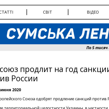
СТАТТІ
СВІТ
ВІДЕО
По 5 тисяч гри
союз продлит на год санкци
ив России
 июня 2020
ропейского Союза одобрят продление санкций против Р
е территориальной целостности Украины, в частности