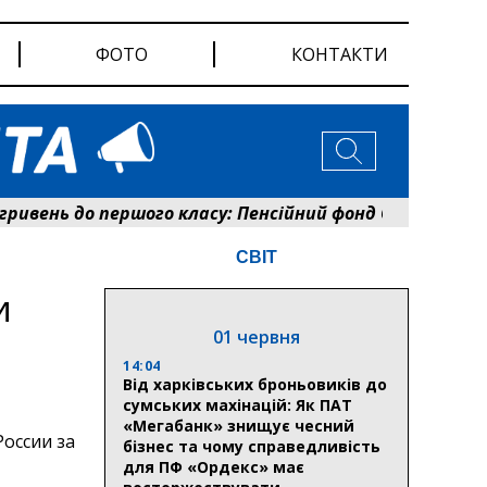
ФОТО
КОНТАКТИ
вень до першого класу: Пенсійний фонд Сумщини розпо
СВІТ
и
01 червня
14:04
Від харківських броньовиків до
сумських махінацій: Як ПАТ
«Мегабанк» знищує чесний
оссии за
бізнес та чому справедливість
для ПФ «Ордекс» має