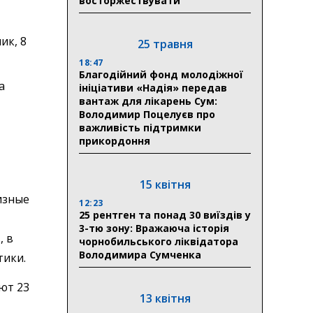
восторжествувати
ик, 8
25 травня
18:47
Благодійний фонд молодіжної
а
ініціативи «Надія» передав
вантаж для лікарень Сум:
Володимир Поцелуєв про
важливість підтримки
прикордоння
15 квітня
изные
12:23
25 рентген та понад 30 виїздів у
3-тю зону: Вражаюча історія
, в
чорнобильського ліквідатора
Володимира Сумченка
тики.
ют 23
13 квітня