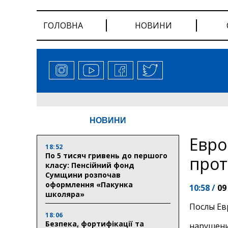
ГОЛОВНА
НОВИНИ
НОВИНИ
Евро
18:52
По 5 тисяч гривень до першого
прот
класу: Пенсійний фонд
Сумщини розпочав
оформлення «Пакунка
10:58 /
09
школяра»
Послы Ев
18:06
Безпека, фортифікації та
нарушени