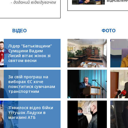
відновлен
- доданий відвідувачем
будівницт
критичної
інфрастру
ВІДЕО
ФОТО
Лідер “Батьківщини”
Сумщини Вадим
Лисий вітає жінок зі
святом весни
За свій програш на
виборах ЄС хоче
помститися сумчанам
транспортним
колапсом
З’явилося відео бійки
тітушок Ладухи в
магазині АТБ