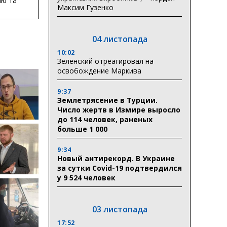
ню та
ву
Максим Гузенко
ктури
04 листопада
10:02
Зеленский отреагировал на
освобождение Маркива
9:37
Землетрясение в Турции.
Число жертв в Измире выросло
до 114 человек, раненых
больше 1 000
9:34
Новый антирекорд. В Украине
за сутки Covid-19 подтвердился
у 9 524 человек
03 листопада
17:52