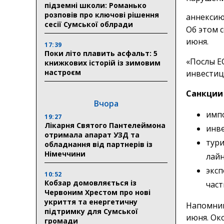
підземні школи: Романько
розповів про ключові рішення
аннексию
сесії Сумської облради
Об этом 
июня.
17:39
Поки літо плавить асфальт: 5
«Послы ЕС
книжкових історій із зимовим
настроєм
инвестиц
Санкции
Вчора
импо
19:27
Лікарня Святого Пантелеймона
инве
отримала апарат УЗД та
тури
обладнання від партнерів із
Німеччини
лайн
эксп
10:52
Кобзар домовляється із
част
Червоним Хрестом про нові
укриття та енергетичну
Напомним
підтримку для Сумської
июня. Ок
громади