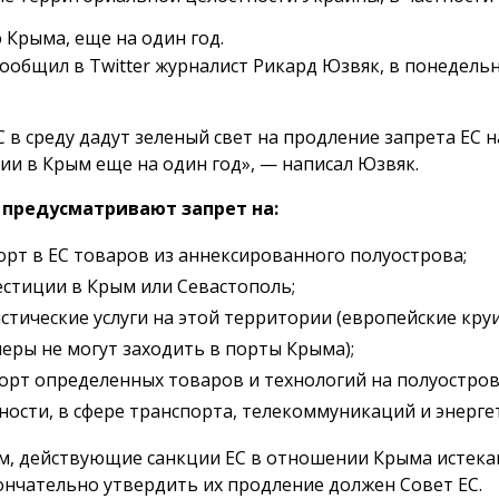
 Крыма, еще на один год.
сообщил в Twitter журналист Рикард Юзвяк, в понедельн
 в среду дадут зеленый свет на продление запрета ЕС н
ии в Крым еще на один год», — написал Юзвяк.
 предусматривают запрет на:
рт в ЕС товаров из аннексированного полуострова;
стиции в Крым или Севастополь;
стические услуги на этой территории (европейские кру
еры не могут заходить в порты Крыма);
орт определенных товаров и технологий на полуостров
ности, в сфере транспорта, телекоммуникаций и энерге
, действующие санкции ЕС в отношении Крыма истека
ончательно утвердить их продление должен Совет ЕС.