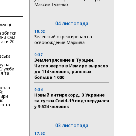
Максим Гузенко
04 листопада
купці
10:02
 збитки
Зеленский отреагировал на
ини Сум
гати 20
освобождение Маркива
гривень
9:37
вська
Землетрясение в Турции.
ру на
Число жертв в Измире выросло
 Служби
до 114 человек, раненых
я та
тури у
больше 1 000
бласті:
кола
9:34
й:
Новый антирекорд. В Украине
тири
по
за сутки Covid-19 подтвердился
ню та
у 9 524 человек
ву
ктури
03 листопада
17:52