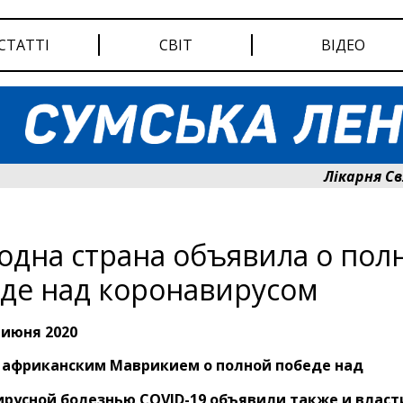
СТАТТІ
СВІТ
ВІДЕО
Лікарня Святог
одна страна объявила о пол
де над коронавирусом
 июня 2020
а африканским Маврикием о полной победе над
русной болезнью COVID-19 объявили также и власт