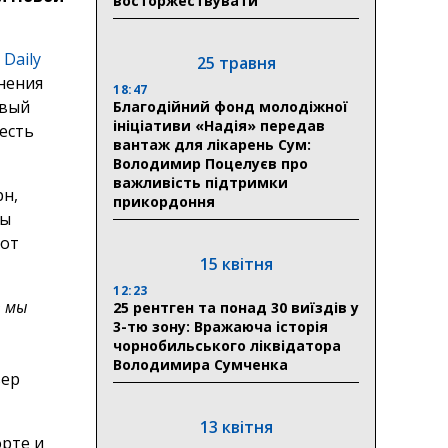
восторжествувати
,
Daily
25 травня
нения
18:47
овый
Благодійний фонд молодіжної
ініціативи «Надія» передав
есть
вантаж для лікарень Сум:
Володимир Поцелуєв про
важливість підтримки
н,
прикордоння
зы
тот
15 квітня
12:23
т мы
25 рентген та понад 30 виїздів у
3-тю зону: Вражаюча історія
чорнобильського ліквідатора
Володимира Сумченка
ьер
13 квітня
орте и