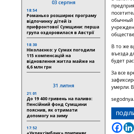
03 серпня
предприя
18:54
посетите
Романько розширює програму
обычный 
відпочинку дітей із
прифронтової Сумщини: перша
учрежден
група оздоровилася в Австрії
обществе
18:30
В то же 
Ніколаєнко: у Сумах погодили
въезда д
115 компенсацій на
будет ра
відновлення житла майже на
6,6 млн грн
За все в
зафиксир
31 липня
умерли. 
21:01
До 19 400 гривень на паливо:
segodnya
Пенсійний фонд Сумщини
пояснив, як отримати
ПОДІЛ
допомогу на зиму
17:52
«Укрексімбанк» припиняє