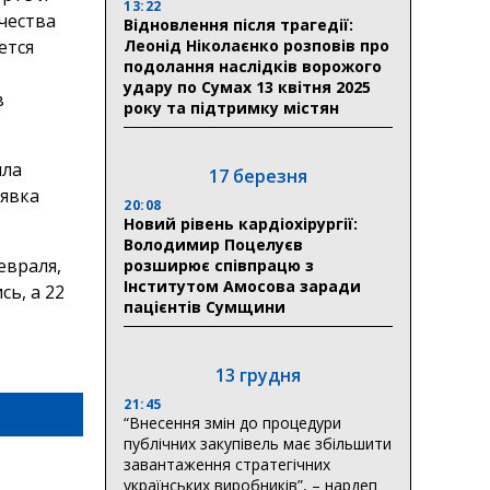
13:22
чества
Відновлення після трагедії:
ется
Леонід Ніколаєнко розповів про
подолання наслідків ворожого
удару по Сумах 13 квітня 2025
в
року та підтримку містян
ила
17 березня
аявка
20:08
Новий рівень кардіохірургії:
Володимир Поцелуєв
евраля,
розширює співпрацю з
Інститутом Амосова заради
ь, а 22
пацієнтів Сумщини
13 грудня
21:45
“Внесення змін до процедури
публічних закупівель має збільшити
завантаження стратегічних
українських виробників”, – нардеп