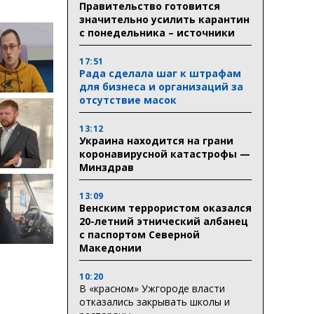
Правительство готовится
значительно усилить карантин
с понедельника – источники
17:51
Рада сделала шаг к штрафам
для бизнеса и организаций за
отсутствие масок
13:12
Украина находится на грани
коронавирусной катастрофы —
Минздрав
13:09
Венским террористом оказался
20-летний этнический албанец
с паспортом Северной
Македонии
10:20
В «красном» Ужгороде власти
отказались закрывать школы и