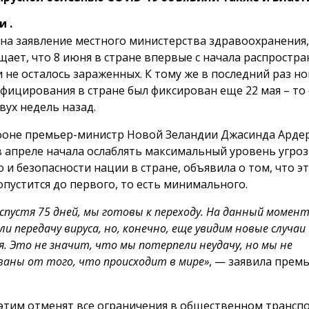
 .
 на заявление местного министерства здравоохранения
ает, что 8 июня в стране впервые с начала распростра
 не осталось зараженных. К тому же в последний раз н
нфицирования в стране был фиксирован еще 22 мая – то 
вух недель назад.
фоне премьер-министр Новой Зеландии Джасинда Ардер
в апреле начала ослаблять максимальный уровень угро
 и безопасности нации в стране, объявила о том, что э
опустится до первого, то есть минимального.
 спустя 75 дней, мы готовы к переходу. На данный момен
и передачу вируса, но, конечно, еще увидим новые случаи
. Это не значит, что мы потерпели неудачу, но мы не
ваны от того, что происходит в мире»
, — заявила прем
с этим отменят все ограничения в общественном трансп