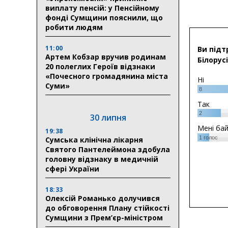
виплату пенсій: у Пенсійному
фонді Сумщини пояснили, що
робити людям
11:00
Ви підт
Артем Кобзар вручив родинам
Білорусі
20 полеглих Героїв відзнаки
«Почесного громадянина міста
Ні
Суми»
8
Так
2
30 липня
Мені ба
19:38
1
голос
Сумська клінічна лікарня
Святого Пантелеймона здобула
головну відзнаку в медичній
сфері України
18:33
Олексій Романько долучився
до обговорення Плану стійкості
Сумщини з Прем’єр-міністром