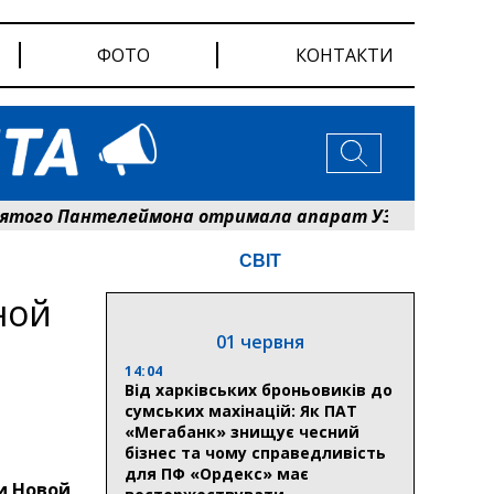
ФОТО
КОНТАКТИ
о Пантелеймона отримала апарат УЗД та обладнання 
СВІТ
ной
01 червня
14:04
Від харківських броньовиків до
сумських махінацій: Як ПАТ
«Мегабанк» знищує чесний
бізнес та чому справедливість
для ПФ «Ордекс» має
и Новой