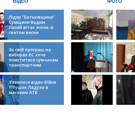
ВІДЕО
ФОТО
Лідер “Батьківщини”
Сумщини Вадим
Лисий вітає жінок зі
святом весни
За свій програш на
виборах ЄС хоче
помститися сумчанам
транспортним
колапсом
З’явилося відео бійки
тітушок Ладухи в
магазині АТБ