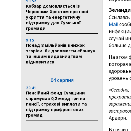
10:52
Кобзар домовляється із
Зеландии
Червоним Хрестом про нові
Ссылаясь
укриття та енергетичну
підтримку для Сумської
Mail
сообщ
громади
инфекции
случай и
9:15
больше д
Понад 8 мільйонів книжок
згоріли. Як допомогти «Ранку»
та іншим видавництвам
На этом 
відновитися
которая 
здоровью
уровень 
04 серпня
20:41
«Сегодня,
Пенсійний фонд Сумщини
прекратил
спрямував 0,2 млрд грн на
заражения
пенсії, страхові виплати та
підтримку прифронтових
застрахо
громад
Ардерн.
В связи 