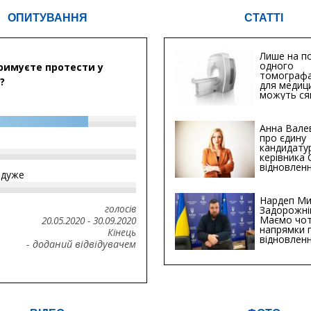
ОПИТУВАННЯ
СТАТТІ
Лише на по
одного
римуєте протести у
томографа
?
для медиц
можуть ся
мільйонів 
Анна Вале
про єдину
кандидату
керівника
відновленн
йдуже
інфраструк
Сумській о
Хіба...
Нардеп Ми
голосів
Задорожні
Маємо чо
20.05.2020
-
30.09.2020
напрямки 
Кінець
відновлен
- доданий відвідувачем
будівницт
критичної
інфрастру