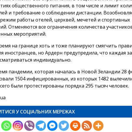
тиях общественного питания, в том числе и лимит коли
лей и требование о соблюдении дистанции. Возобновля
режим работы отелей, церквей, мечетей и спортивных
ий. Отменяются все ограничения количества участнико
нных мероприятий.
время на границе хоть и тоже планируют смягчить прав
ля иностранцев, но Ардерн предупредила, что каждая з
ссматриваться индивидуально.
ремя пандемии, которая началась в Новой Зеландии 28 ф
овали 1504 инфицированных, из которых 1482 вылечилис
Всего были протестированы порядка 295 тысяч человек.
.ua
ИТИСЯ У СОЦІАЛЬНИХ МЕРЕЖАХ