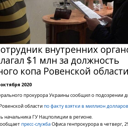
сотрудник внутренних орган
лагал $1 млн за должность
ного копа Ровенской област
 октября 2020
ерального прокурора Украины сообщил о подозрении д
Ровенской области
по факту взятки в миллион долларо
ь начальника ГУ Нацполиции в регионе.
сообщает
пресс-служба
Офиса генпрокурора в четверг, 29