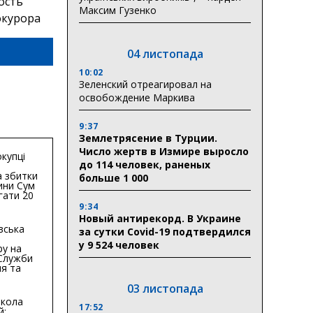
Максим Гузенко
04 листопада
10:02
Зеленский отреагировал на
освобождение Маркива
9:37
Землетрясение в Турции.
Число жертв в Измире выросло
купці
до 114 человек, раненых
 збитки
больше 1 000
ини Сум
гати 20
гривень
9:34
Новый антирекорд. В Украине
вська
за сутки Covid-19 подтвердился
у 9 524 человек
ру на
 Служби
я та
тури у
03 листопада
бласті:
кола
17:52
й: