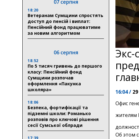
07 серпня
18:20
Ветеранам Сумщини спростять
доступ до пенсій і виплат:
Пенсійний фонд працюватиме
за новим алгоритмом
Экс-
06 серпня
18:52
пред
По 5 тисяч гривень до першого
класу: Пенсійний фонд
глав
Сумщини розпочав
оформлення «Пакунка
школяра»
16:04 /
29
18:06
Офис ген
Безпека, фортифікації та
підземні школи: Романько
жителям 
розповів про ключові рішення
сесії Сумської облради
должност
Об этом 
17:39