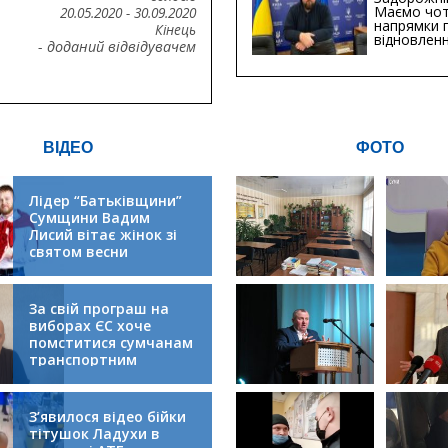
Маємо чо
20.05.2020
-
30.09.2020
напрямки 
Кінець
відновлен
- доданий відвідувачем
будівницт
критичної
інфрастру
ВІДЕО
ФОТО
Лідер “Батьківщини”
Сумщини Вадим
Лисий вітає жінок зі
святом весни
За свій програш на
виборах ЄС хоче
помститися сумчанам
транспортним
колапсом
З’явилося відео бійки
тітушок Ладухи в