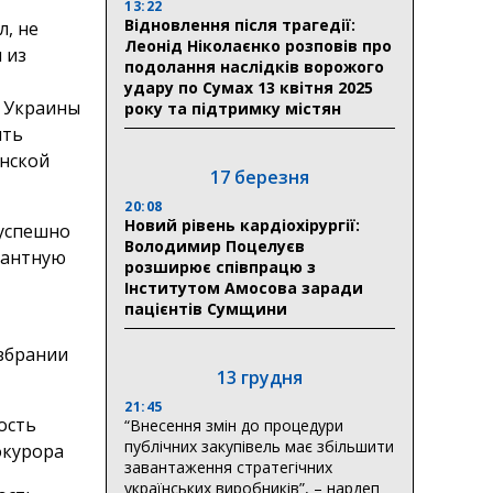
13:22
Відновлення після трагедії:
л, не
Леонід Ніколаєнко розповів про
 из
подолання наслідків ворожого
удару по Сумах 13 квітня 2025
 Украины
року та підтримку містян
ить
нской
17 березня
20:08
Новий рівень кардіохірургії:
 успешно
Володимир Поцелуєв
кантную
розширює співпрацю з
Інститутом Амосова заради
пацієнтів Сумщини
збрании
13 грудня
21:45
“Внесення змін до процедури
публічних закупівель має збільшити
завантаження стратегічних
українських виробників”, – нардеп