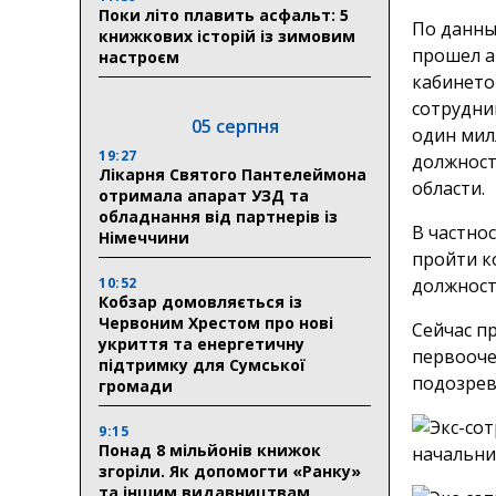
Поки літо плавить асфальт: 5
По данны
книжкових історій із зимовим
прошел а
настроєм
кабинето
сотрудни
05 серпня
один мил
19:27
должност
Лікарня Святого Пантелеймона
области.
отримала апарат УЗД та
обладнання від партнерів із
В частнос
Німеччини
пройти к
10:52
должност
Кобзар домовляється із
Червоним Хрестом про нові
Сейчас п
укриття та енергетичну
первооче
підтримку для Сумської
подозрев
громади
9:15
Понад 8 мільйонів книжок
згоріли. Як допомогти «Ранку»
та іншим видавництвам