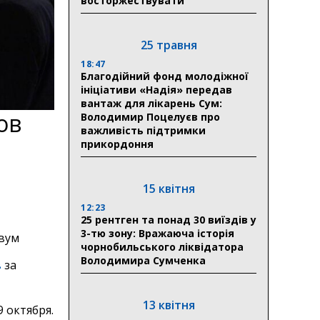
восторжествувати
25 травня
18:47
Благодійний фонд молодіжної
ініціативи «Надія» передав
вантаж для лікарень Сум:
ов
Володимир Поцелуєв про
важливість підтримки
прикордоння
и
15 квітня
12:23
25 рентген та понад 30 виїздів у
3-тю зону: Вражаюча історія
вум
чорнобильського ліквідатора
Володимира Сумченка
в
за
13 квітня
 октября.