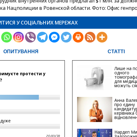
ИТИСЯ У СОЦІАЛЬНИХ МЕРЕЖАХ
ОПИТУВАННЯ
СТАТТІ
Лише на по
одного
римуєте протести у
томографа
?
для медиц
можуть ся
мільйонів 
Анна Вале
про єдину
кандидату
керівника
відновленн
йдуже
інфраструк
Сумській о
Хіба...
Нардеп Ми
голосів
Задорожні