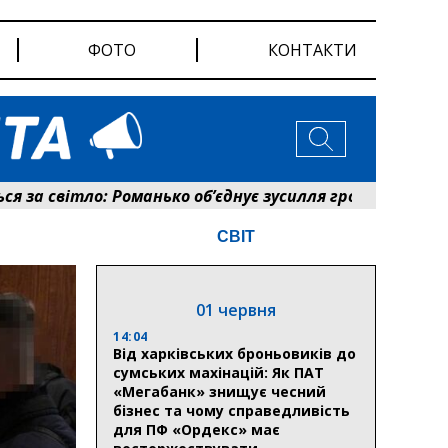
ФОТО
КОНТАКТИ
 світло: Романько об’єднує зусилля громади та енерге
СВІТ
01 червня
14:04
Від харківських броньовиків до
сумських махінацій: Як ПАТ
«Мегабанк» знищує чесний
бізнес та чому справедливість
для ПФ «Ордекс» має