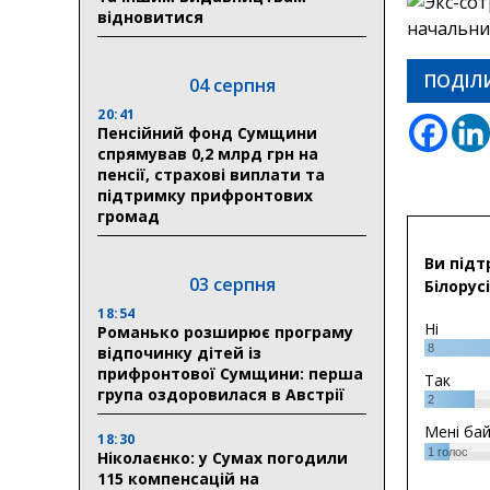
відновитися
ПОДІЛ
04 серпня
20:41
Пенсійний фонд Сумщини
спрямував 0,2 млрд грн на
пенсії, страхові виплати та
підтримку прифронтових
громад
Ви підт
03 серпня
Білорусі
18:54
Ні
Романько розширює програму
8
відпочинку дітей із
прифронтової Сумщини: перша
Так
група оздоровилася в Австрії
2
Мені ба
18:30
1
голос
Ніколаєнко: у Сумах погодили
115 компенсацій на