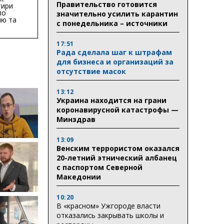
Правительство готовится
тири
по
значительно усилить карантин
ню та
с понедельника – источники
ву
ктури
17:51
Рада сделала шаг к штрафам
для бизнеса и организаций за
отсутствие масок
13:12
Украина находится на грани
коронавирусной катастрофы —
Минздрав
13:09
Венским террористом оказался
20-летний этнический албанец
с паспортом Северной
Македонии
10:20
В «красном» Ужгороде власти
отказались закрывать школы и