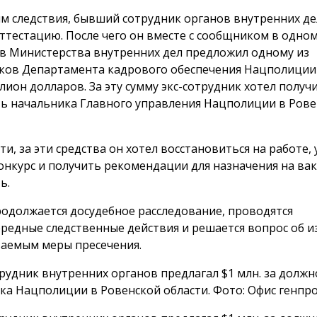
м следствия, бывший сотрудник органов внутренних де
ттестацию. После чего он вместе с сообщником в одном
в Министерства внутренних дел предложил одному из
ков Департамента кадрового обеспечения Нацполиции
лион долларов. За эту сумму экс-сотрудник хотел получ
ь начальника Главного управления Нацполиции в Рове
ти, за эти средства он хотел восстановиться на работе,
онкурс и получить рекомендации для назначения на ва
ь.
родолжается досудебное расследование, проводятся
редные следственные действия и решается вопрос об и
аемым меры пресечения.